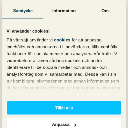
Samtycke
Information
Om
Kategorier
Vi använder cookies!
Copy
Konvertering
På vår sajt använder vi
cookies
för att anpassa
Marknadsföring
innehållet och annonserna till användarna, tillhandahålla
Nyheter om Pineberry
funktioner för sociala medier och analysera vår trafik. Vi
SEO
vidarebefordrar även sådana cookies och andra
SEM
identifierare till de sociala medier och annons- och
Sociala medier
analysföretag som vi samarbetar med. Dessa kan i sin
Sökpodden
tur kombinera informationen med annan information som
Webbanalys
du har tillhandahållit eller som de har samlat in när du har
använt deras tjänster.
Våra böcker om SEO och Google Ads
Tillåt alla
Anpassa