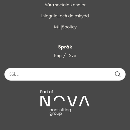
Våra sociala kanaler
Integritet och dataskydd
Miljöpolicy
Språk
Eng
Sve
S
ö
k
e
f
t
e
r
: