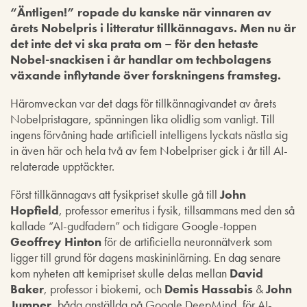
“Äntligen!” ropade du kanske när vinnaren av
årets Nobelpris i litteratur tillkännagavs. Men nu är
det inte det vi ska prata om – för den hetaste
Nobel-snackisen i år handlar om techbolagens
växande inflytande över forskningens framsteg.
Häromveckan var det dags för tillkännagivandet av årets
Nobelpristagare, spänningen lika olidlig som vanligt. Till
ingens förvåning hade artificiell intelligens lyckats nästla sig
in även här och hela två av fem Nobelpriser gick i år till AI-
relaterade upptäckter.
Först tillkännagavs att fysikpriset skulle gå till
John
Hopfield
, professor emeritus i fysik, tillsammans med den så
kallade “AI-gudfadern” och tidigare Google-toppen
Geoffrey Hinton
för de artificiella neuronnätverk som
ligger till grund för dagens maskininlärning. En dag senare
kom nyheten att kemipriset skulle delas mellan
David
Baker
, professor i biokemi, och
Demis Hassabis
&
John
Jumper
, båda anställda på Google DeepMind, för AI-