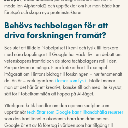
modellen AlphaFold2 och upptäckter om hur man både kan
förutspå och skapa nya proteinstrukturer.
Behövs techbolagen för att
driva forskningen framåt?
Beslutet att tilldela Nobelpriset i kemi och fysik till forskare
med nära kopplingar till Google har väckt liv i en debatt om
vetenskapens framtid och de stora techbolagens roll i den.
Perspektiven är många. Flera kritiker har till exempel
ifrågasatt om Hintons bidrag till forskningen – hur fenomenalt
det än är – verkligen kan
klassas som fysik
. Istället menar
man att det här är ett kreativt, kanske till och med lite krystat,
sätt för Nobelkommitén att hoppa på AI-tåget.
Ytterligare kritik handlar om den ojämna spelplan som
uppstår när
techjättar som Google kan tillhandahålla resurser
som den traditionella akademin bara kan drömma om.
Google är ett av få företag i världen som har tillgång till