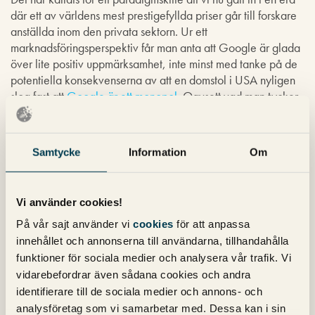
där ett av världens mest prestigefyllda priser går till forskare
anställda inom den privata sektorn. Ur ett
marknadsföringsperspektiv får man anta att Google är glada
över lite positiv uppmärksamhet, inte minst med tanke på de
potentiella konsekvenserna av att en domstol i USA nyligen
slog fast att
Google är ett monopol
. Oavsett vad man tycker
om det är det svårt att argumentera emot att det är vinsterna
från
Google Ads
och denna monopolställning som gjort det
möjligt för Google att springa om den traditionella akademin
Samtycke
Information
Om
vad gäller forskning om och med hjälp av AI.
Vad tycker du:
är det problematiskt att anställda vid ett
Vi använder cookies!
privatägt techbolag belönas med Nobelpris? Eller är det
bara positivt att privata bolag driver forskningen framåt och
På vår sajt använder vi
cookies
för att anpassa
skyndar på utvecklingen? Kommentera gärna nedan!
innehållet och annonserna till användarna, tillhandahålla
funktioner för sociala medier och analysera vår trafik. Vi
vidarebefordrar även sådana cookies och andra
Linnéa Grankvist
Copywriter
identifierare till de sociala medier och annons- och
analysföretag som vi samarbetar med. Dessa kan i sin