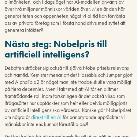
allmänheten, och i dagsläget har AI-modellen använts av
över två miljoner människor världen över. Men är den här
generositeten och öppenheten något vi alltid kan förvänta
oss av privata företag som i första hand drivs med syftet att
generera intäkter?
Nästa steg: Nobelpris till
artificiell intelligens?
Debatten sträcker sig också till själva Nobelprisets relevans
och framtid. Kemister menar att det Hassabis och Jumper gjort
med AlphaFold2 är något man inte trodde skulle vara möjligt
på flera decennier. Men i takt med att AI får en alltmer
framträdande roll inom forskningen är det också vissa som
ifrågasätter hur upptäckter som helt eller delvis möjliggjorts
av artificiell intelligens ska värderas. Kanske går Nobelpriset
om några år
direkt till en AI
för banbrytande upptäckter vi
människor inte ens kunnat föreställa oss?
Det har kallats för ett paradigmskifte att vi nu gått in i en era