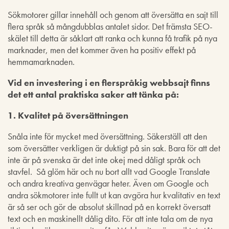
Sökmotorer gillar innehåll och genom att översätta en sajt till
flera språk så mångdubblas antalet sidor. Det främsta SEO-
skälet till detta är såklart att ranka och kunna få trafik på nya
marknader, men det kommer även ha positiv effekt på
hemmamarknaden.
Vid en investering i en flerspråkig webbsajt finns
det ett antal praktiska saker att tänka på:
1. Kvalitet på översättningen
Snåla inte för mycket med översättning. Säkerställ att den
som översätter verkligen är duktigt på sin sak. Bara för att det
inte är på svenska är det inte okej med dåligt språk och
stavfel. Så glöm här och nu bort allt vad Google Translate
och andra kreativa genvägar heter. Även om Google och
andra sökmotorer inte fullt ut kan avgöra hur kvalitativ en text
är så ser och gör de absolut skillnad på en korrekt översatt
text och en maskinellt dålig dito. För att inte tala om de nya