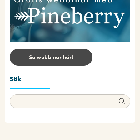
Se webbinar här!
Sök