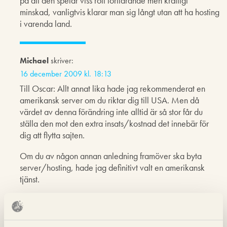
på att den spelar viss roll fortfarande men kraftigt
minskad, vanligtvis klarar man sig långt utan att ha hosting
i varenda land.
Michael
skriver:
16 december 2009 kl. 18:13
Till Oscar: Allt annat lika hade jag rekommenderat en
amerikansk server om du riktar dig till USA. Men då
värdet av denna förändring inte alltid är så stor får du
ställa den mot den extra insats/kostnad det innebär för
dig att flytta sajten.
Om du av någon annan anledning framöver ska byta
server/hosting, hade jag definitivt valt en amerikansk
tjänst.
Exchange Student - Oscar
skriver: