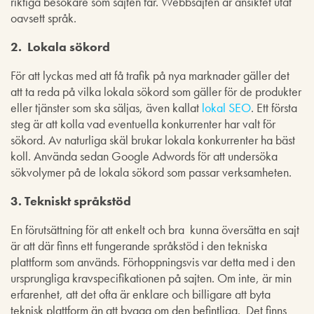
riktiga besökare som sajten får. Webbsajten är ansiktet utåt
oavsett språk.
2. Lokala sökord
För att lyckas med att få trafik på nya marknader gäller det
att ta reda på vilka lokala sökord som gäller för de produkter
eller tjänster som ska säljas, även kallat
lokal SEO
. Ett första
steg är att kolla vad eventuella konkurrenter har valt för
sökord. Av naturliga skäl brukar lokala konkurrenter ha bäst
koll. Använda sedan Google Adwords för att undersöka
sökvolymer på de lokala sökord som passar verksamheten.
3. Tekniskt språkstöd
En förutsättning för att enkelt och bra kunna översätta en sajt
är att där finns ett fungerande språkstöd i den tekniska
plattform som används. Förhoppningsvis var detta med i den
ursprungliga kravspecifikationen på sajten. Om inte, är min
erfarenhet, att det ofta är enklare och billigare att byta
teknisk plattform än att bygga om den befintliga. Det finns