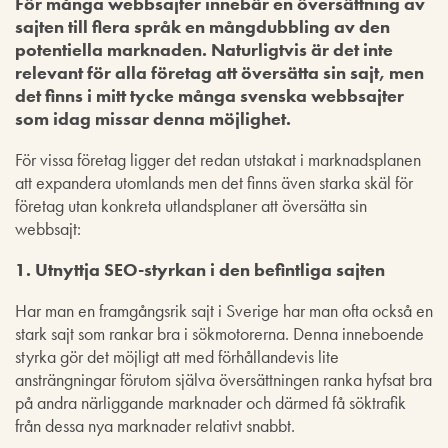
För många webbsajter innebär en översättning av
sajten till flera språk en mångdubbling av den
potentiella marknaden. Naturligtvis är det inte
relevant för alla företag att översätta sin sajt, men
det finns i mitt tycke många svenska webbsajter
som idag missar denna möjlighet.
För vissa företag ligger det redan utstakat i marknadsplanen
att expandera utomlands men det finns även starka skäl för
företag utan konkreta utlandsplaner att översätta sin
webbsajt:
1. Utnyttja SEO-styrkan i den befintliga sajten
Har man en framgångsrik sajt i Sverige har man ofta också en
stark sajt som rankar bra i sökmotorerna. Denna inneboende
styrka gör det möjligt att med förhållandevis lite
ansträngningar förutom själva översättningen ranka hyfsat bra
på andra närliggande marknader och därmed få söktrafik
från dessa nya marknader relativt snabbt.