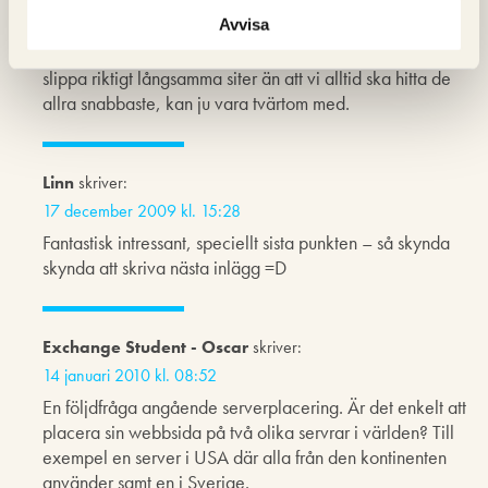
en långsam site har man väldigt mycket att tjäna på att
Avvisa
göra den ok snabb. Är ju bara spekulationer förstås
baserat på att jag tror att Google snarare vill att vi ska
slippa riktigt långsamma siter än att vi alltid ska hitta de
allra snabbaste, kan ju vara tvärtom med.
Linn
skriver:
17 december 2009 kl. 15:28
Fantastisk intressant, speciellt sista punkten – så skynda
skynda att skriva nästa inlägg =D
Exchange Student - Oscar
skriver:
14 januari 2010 kl. 08:52
En följdfråga angående serverplacering. Är det enkelt att
placera sin webbsida på två olika servrar i världen? Till
exempel en server i USA där alla från den kontinenten
använder samt en i Sverige.