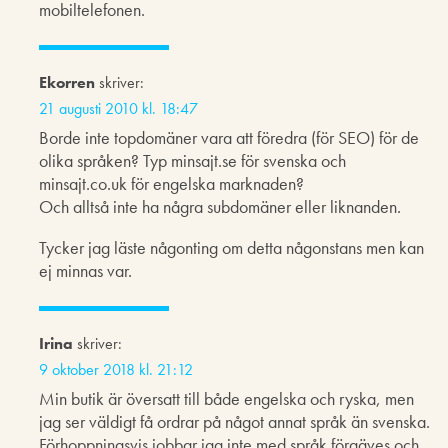
mobiltelefonen.
Ekorren
skriver:
21 augusti 2010 kl. 18:47
Borde inte topdomäner vara att föredra (för SEO) för de
olika språken? Typ minsajt.se för svenska och
minsajt.co.uk för engelska marknaden?
Och alltså inte ha några subdomäner eller liknanden.
Tycker jag läste någonting om detta någonstans men kan
ej minnas var.
Irina
skriver:
9 oktober 2018 kl. 21:12
Min butik är översatt till både engelska och ryska, men
jag ser väldigt få ordrar på något annat språk än svenska.
Förhoppningsvis jobbar jag inte med språk förgäves och