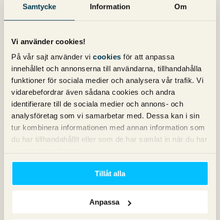
16 december 2009 kl. 18:17
Samtycke
Information
Om
Tackar för alla bra svar och intressant diskussion. Snabba
var ni med! 🙂
Vi använder cookies!
På vår sajt använder vi
cookies
för att anpassa
Magnus
skriver:
innehållet och annonserna till användarna, tillhandahålla
16 december 2009 kl. 17:43
funktioner för sociala medier och analysera vår trafik. Vi
Ja det låter mycket rimligt men det är svårt att spekulera i
vidarebefordrar även sådana cookies och andra
hur mycket det kommer att påverka. Jag ser framför mig
identifierare till de sociala medier och annons- och
att det i huvudsak handlar om att straffa riktigt långsamma
analysföretag som vi samarbetar med. Dessa kan i sin
siter snarare än att belöna dom som är snabba.
tur kombinera informationen med annan information som
du har tillhandahållit eller som de har samlat in när du har
använt deras tjänster.
Magnus
skriver:
16 december 2009 kl. 18:03
Tillåt alla
Ja helt klart klyverier men jag tror att det borde betyda att
om man har en ok snabb site så har man inte så mycket att
Anpassa
tjäna på att göra den ruskigt snabb. Om man däremot har