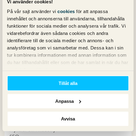
Vi använder cookies!
På vår sajt använder vi
cookies
för att anpassa
Prenumerera på vårt nyhetsbrev för det
innehållet och annonserna till användarna, tillhandahålla
senaste inom SEO, Google Ads och sociala
funktioner för sociala medier och analysera vår trafik. Vi
vidarebefordrar även sådana cookies och andra
medier!
identifierare till de sociala medier och annons- och
analysföretag som vi samarbetar med. Dessa kan i sin
tur kombinera informationen med annan information som
du har tillhandahållit eller som de har samlat in när du har
använt deras tjänster.
Tillåt alla
Kategorier
Anpassa
Copy
Konvertering
Avvisa
Marknadsföring
Nyheter om Pineberry