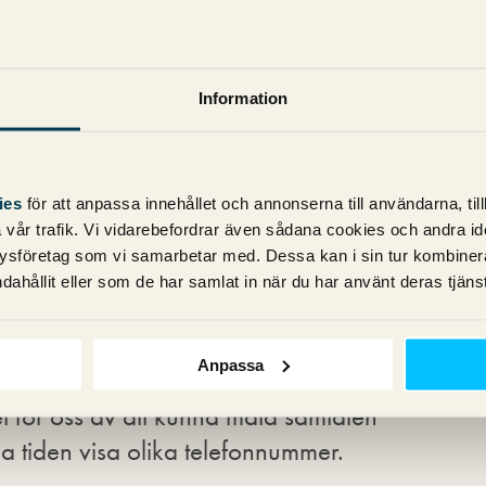
Information
ies
för att anpassa innehållet och annonserna till användarna, til
vår trafik. Vi vidarebefordrar även sådana cookies och andra ident
ysföretag som vi samarbetar med. Dessa kan i sin tur kombine
dahållit eller som de har samlat in när du har använt deras tjänst
Anpassa
inte fram. Vår bedömning är att det är
et för oss av att kunna mäta samtalen
la tiden visa olika telefonnummer.