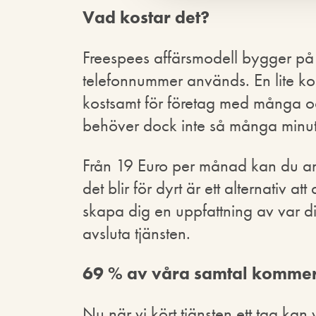
Vad kostar det?
Freespees affärsmodell bygger på 
telefonnummer används. En lite kons
kostsamt för företag med många oc
behöver dock inte så många minuter
Från 19 Euro per månad kan du an
det blir för dyrt är ett alternativ 
skapa dig en uppfattning av var d
avsluta tjänsten.
69 % av våra samtal kommer
Nu när vi kört tjänsten ett tag kan 