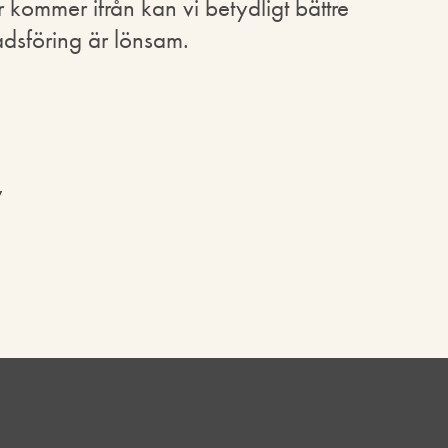
 kommer ifrån kan vi betydligt bättre
adsföring är lönsam.
y