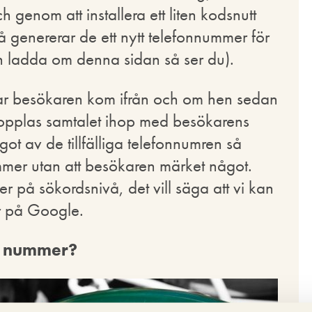
genom att installera ett liten kodsnutt
å genererar de ett nytt telefonnummer för
ch ladda om denna sidan så ser du).
var besökaren kom ifrån och om hen sedan
å kopplas samtalet ihop med besökarens
t av de tillfälliga telefonnumren så
nummer utan att besökaren märket något.
r på sökordsnivå, det vill säga att vi kan
er på Google.
ga nummer?