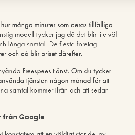
hur många minuter som deras tillfälliga
tig modell tycker jag då det blir lite väl
h långa samtal. De flesta företag
 och då blir priset därefter.
vända Freespees tjänst. Om du tycker
att använda tjänsten någon månad för att
ina samtal kommer ifrån och att sedan
 från Google
vi konstatera att en väldigt stor del av