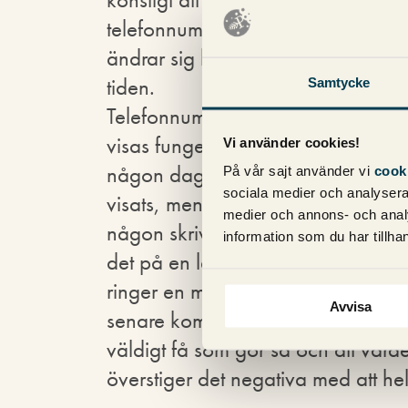
telefonnummer som
ändrar sig hela
tiden.
Samtycke
Telefonnumren som
visas fungerar
Vi använder cookies!
någon dag efter de
På vår sajt använder vi
cook
sociala medier och analysera 
visats, men om
medier och annons- och anal
någon skriver ned
information som du har tillhan
det på en lapp och
ringer en månad
Avvisa
senare kommer personen sannolikt 
väldigt få som gör så och att värd
överstiger det negativa med att he