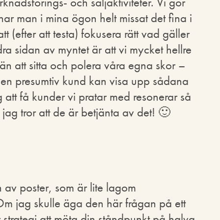
nadsförings- och säljaktiviteter. Vi gör
 har man i mina ögon helt missat det fina i
t (efter att testa) fokusera rätt vad gäller
a sidan av myntet är att vi mycket hellre
n att sitta och polera våra egna skor –
för en presumtiv kund kan visa upp sådana
g att få kunder vi pratar med resonerar så
jag tror att de är betjänta av det! 🙂
 av poster, som är lite lagom
Om jag skulle äga den här frågan på ett
 strategi att möta din ståndpunkt på halva