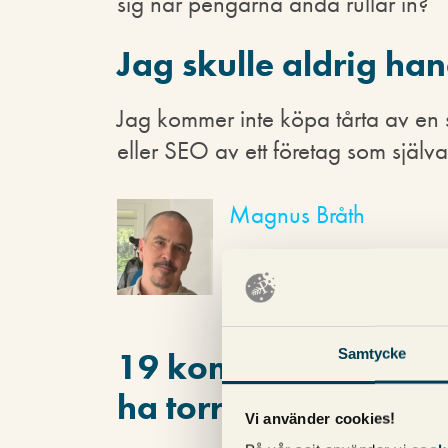
sig när pengarna ändå rullar in?
Jag skulle aldrig h
Jag kommer inte köpa tårta av en
eller SEO av ett företag som själv
Magnus Bråth
Samtycke
19 kommentarer på 
ha torrt på fötterna
Vi använder cookies!