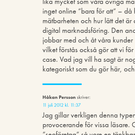
lika mycket som våra övriga mark
inget online ”bara för att” – då
mätbarheten och hur lätt det är at
digital marknadsföring. Den andr
jobbar med och åt våra kunder ä
vilket förstås också gör att vi 
case. Vad jag vill ha sagt är no
kategoriskt som du gör här, och 
Håkan Persson
skriver:
11 juli 2012 kl. 11:37
Jag gillar verkligen denna typen
provocerande för vissa läsare. 
”seoföretag” så vore en tänkbar