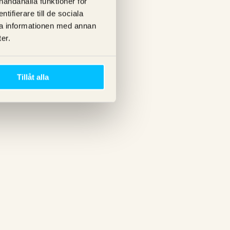
lhandahålla funktioner för
ifierare till de sociala
ra informationen med annan
er.
Tillåt alla