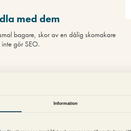
andla med dem
 smal bagare, skor av en dålig skomakare
a inte gör SEO.
Information
"
Skomakarens barn ska
 även inom SEO
"