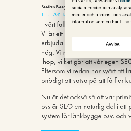
På vår sajt använder vi
cook
Stefan Bergfeldt
skriver:
sociala medier och analysera 
11 juli 2012 kl. 10:57
medier och annons- och anal
information som du har tillhan
I vårt fall handlar det lite om e
Vi är ett litet bolag som har svårt 
erbjuda prisvärda lösningar, vilk
Avvisa
hög. Vi måste fokusera vår tid p
ihop, vilket gör att vår egen SEO
Eftersom vi redan har svårt att få
onödigt att satsa på att få fler k
Nu är det också så att vår prim
oss är SEO en naturlig del i att
system för länkbygge osv. och v