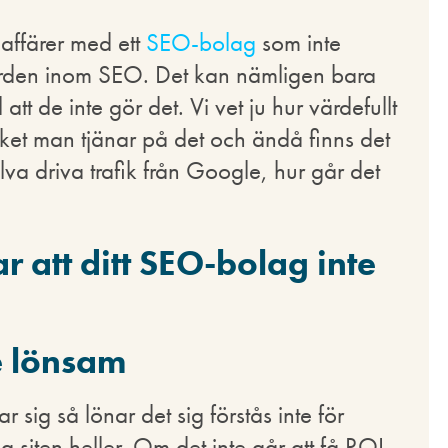
 affärer med ett
SEO-bolag
som inte
orden inom SEO. Det kan nämligen bara
l att de inte gör det. Vi vet ju hur värdefullt
ycket man tjänar på det och ändå finns det
lva driva trafik från Google, hur går det
 att ditt SEO-bolag inte
te lönsam
sig så lönar det sig förstås inte för
siten heller. Om det inte går att få ROI