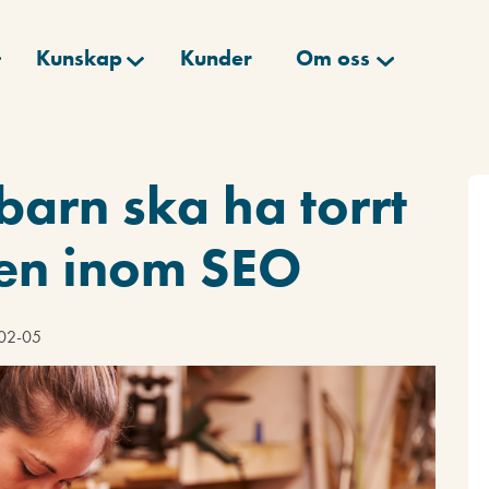
Kunskap
Kunder
Om oss
arn ska ha torrt
ven inom SEO
-02-05