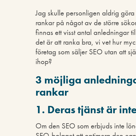
Jag skulle personligen aldrig göra
rankar på något av de större sök
finnas ett visst antal anledningar til
det är att ranka bra, vi vet hur m
företag som säljer SEO utan att sjä
ihop?
3 möjliga anledningar
rankar
1. Deras tjänst är in
Om den SEO som erbjuds inte lönar 
SEO-bolaget att optimera den egna 