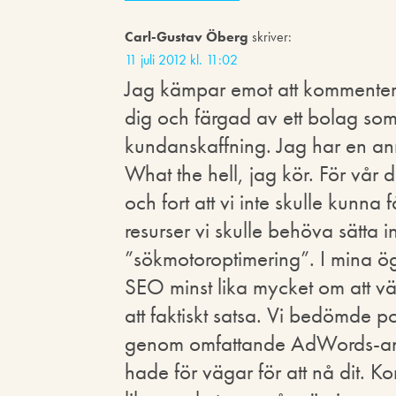
Carl-Gustav Öberg
skriver:
11 juli 2012 kl. 11:02
Jag kämpar emot att kommentera 
dig och färgad av ett bolag som 
kundanskaffning. Jag har en ann
What the hell, jag kör. För vår de
och fort att vi inte skulle kunna få
resurser vi skulle behöva sätta in
”sökmotoroptimering”. I mina ö
SEO minst lika mycket om att välj
att faktiskt satsa. Vi bedömde p
genom omfattande AdWords-ann
hade för vägar för att nå dit. Ko