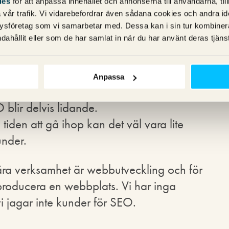
ies
för att anpassa innehållet och annonserna till användarna, til
vår trafik. Vi vidarebefordrar även sådana cookies och andra ident
ysföretag som vi samarbetar med. Dessa kan i sin tur kombine
dahållit eller som de har samlat in när du har använt deras tjänst
n kombination av alla tre 🙂
att få tiden att räcka till. Vårt mål är att
et gör att lönsamheten inte är speciellt
Anpassa
å betalande kunder för att få det att gå
 blir delvis lidande.
 tiden att gå ihop kan det väl vara lite
under.
ära verksamhet är webbutveckling och för
 producera en webbplats. Vi har inga
i jagar inte kunder för SEO.