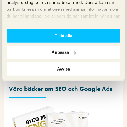
analysföretag som vi samarbetar med. Dessa kan i sin
tur kombinera informationen med annan information som
du har tillhandahållit eller som de har samlat in när du har
Copy
använt deras tjänster.
Konvertering
Marknadsföring
Tillåt alla
Nyheter om Pineberry
SEO
SEM
Anpassa
Sociala medier
Sökpodden
Webbanalys
Avvisa
Våra böcker om SEO och Google Ads