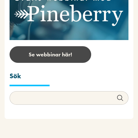
Se webbinar här!
Sök