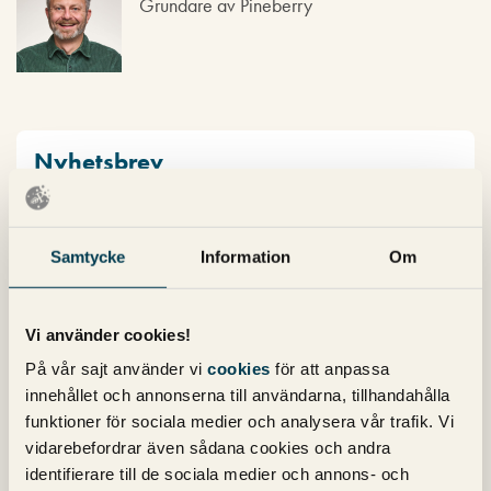
Grundare av Pineberry
Nyhetsbrev
Prenumerera på vårt nyhetsbrev för det
senaste inom SEO, Google Ads och sociala
Samtycke
Information
Om
medier!
Vi använder cookies!
På vår sajt använder vi
cookies
för att anpassa
innehållet och annonserna till användarna, tillhandahålla
funktioner för sociala medier och analysera vår trafik. Vi
vidarebefordrar även sådana cookies och andra
identifierare till de sociala medier och annons- och
Kategorier