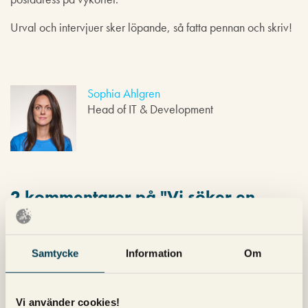
Urval och intervjuer sker löpande, så fatta pennan och skriv!
Sophia Ahlgren
Head of IT & Development
2 kommentarer på "
Vi söker en
Manual Manager
"
Fred Flinta
skriver:
Samtycke
Information
Om
1 april 2022 kl. 08:34
Synd att tjänsten är för modern för min del. Tillhandahåller
ni en flintmobil och stenar av senaste modell är jag på
Vi använder cookies!