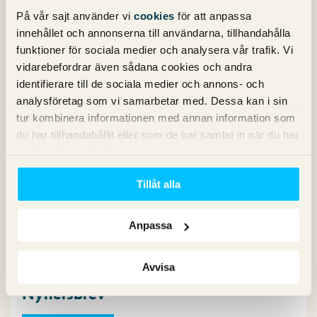
direkt.
På vår sajt använder vi
cookies
för att anpassa
innehållet och annonserna till användarna, tillhandahålla
funktioner för sociala medier och analysera vår trafik. Vi
Sophia
skriver:
vidarebefordrar även sådana cookies och andra
1 april 2022 kl. 09:40
identifierare till de sociala medier och annons- och
Hej Fred,
analysföretag som vi samarbetar med. Dessa kan i sin
Vi är inte omöjliga på något sätt. För rätt person kan vi
tur kombinera informationen med annan information som
diskutera den typen av önskemål. Posta gärna din
du har tillhandahållit eller som de har samlat in när du har
ansökan så snart som möjligt då flera intressanta
använt deras tjänster.
kandidater redan har varit förbi kontoret med sina
ansökningar.
Tillåt alla
Ha en fortsatt fin dag Sophia!
Anpassa
Kommentarsfältet är stängt.
Avvisa
Nyhetsbrev