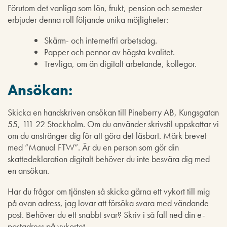
Förutom det vanliga som lön, frukt, pension och semester
erbjuder denna roll följande unika möjligheter:
Skärm- och internetfri arbetsdag.
Papper och pennor av högsta kvalitet.
Trevliga, om än digitalt arbetande, kollegor.
Ansökan:
Skicka en handskriven ansökan till Pineberry AB, Kungsgatan
55, 111 22 Stockholm. Om du använder skrivstil uppskattar vi
om du anstränger dig för att göra det läsbart. Märk brevet
med ”Manual FTW”. Är du en person som gör din
skattedeklaration digitalt behöver du inte besvära dig med
en ansökan.
Har du frågor om tjänsten så skicka gärna ett vykort till mig
på ovan adress, jag lovar att försöka svara med vändande
post. Behöver du ett snabbt svar? Skriv i så fall ned din e-
postadress på vykortet.