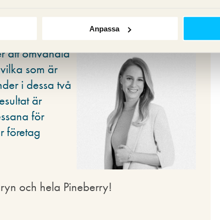
gaste digitala
lerna för
Anpassa
iktigt för
ler att omvandla
 vilka som är
nder i dessa två
esultat är
ressana för
r företag
uryn och hela Pineberry!