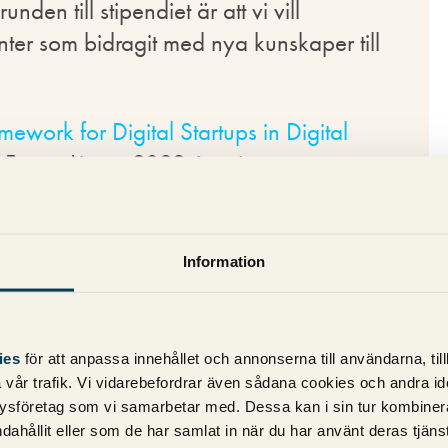
den till stipendiet är att vi vill
r som bidragit med nya kunskaper till
mework for Digital Startups in Digital
 Fanny Linton 2022 års vinnare av
krevs på Göteborgs Universitet och
Information
Fanny Linton
ats ”Framework
ies
för att anpassa innehållet och annonserna till användarna, til
vår trafik. Vi vidarebefordrar även sådana cookies och andra ident
n Digital
ysföretag som vi samarbetar med. Dessa kan i sin tur kombine
 insikter kring
dahållit eller som de har samlat in när du har använt deras tjänst