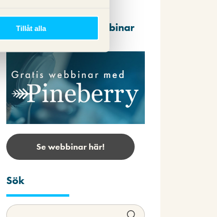
Repriser av våra webbinar
Tillåt alla
Se webbinar här!
Sök