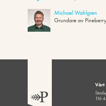
Michael Wahlgren
Grundare av Pineberr
Vårt
Stads
116 4