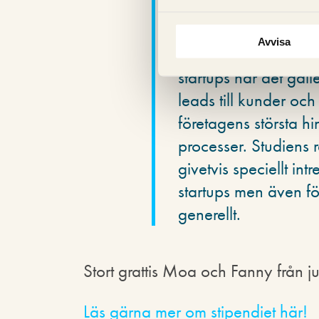
vilka som är de vikti
marknadsföringskana
Avvisa
startups, vad som är v
startups när det gäl
leads till kunder och
företagens största hi
processer. Studiens r
givetvis speciellt int
startups men även fö
generellt.
Stort grattis Moa och Fanny från j
Läs gärna mer om stipendiet här!