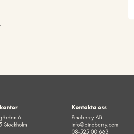
y
 kontor
Kontakta oss
gården 6
Pineberry AB
5 Stockholm
info@pineberry.com
08-525 00 663