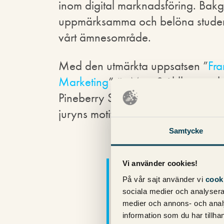
inom digital marknadsföring. Bakgrun
uppmärksamma och belöna studente
vårt ämnesområde.
Med den utmärkta uppsatsen ”
Fra
Marketing
” är Moa Ståhlberg och
Pineberry Stipendium. Uppsatsen s
juryns motivering lyder som följer:
Samtycke
Moa Ståhlberg och 
Vi använder cookies!
bidrar med sin upps
På vår sajt använder vi
cook
sociala medier och analysera 
for Digital Startups i
medier och annons- och anal
Marketing” till ökade
information som du har tillhan