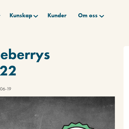
Kunskap
Kunder
Om oss
neberrys
022
-06-19