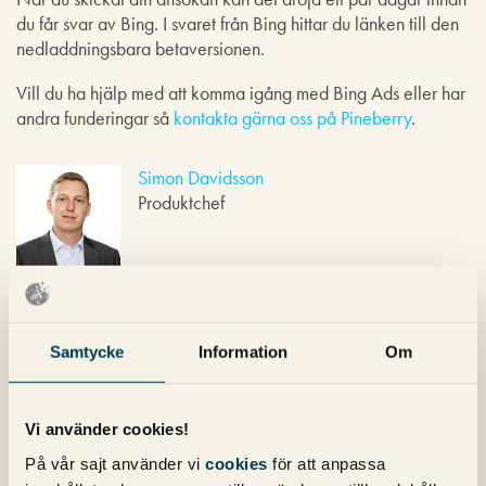
du får svar av Bing
. I svaret från Bing hittar du länken till den
nedladdningsbara betaversionen.
Vill du ha hjälp med att komma igång med Bing Ads eller har
andra funderingar så
kontakta gärna oss på Pineberry
.
Simon Davidsson
Produktchef
Nyhetsbrev
Samtycke
Information
Om
Prenumerera på vårt nyhetsbrev för det
Vi använder cookies!
senaste inom SEO, Google Ads och sociala
På vår sajt använder vi
cookies
för att anpassa