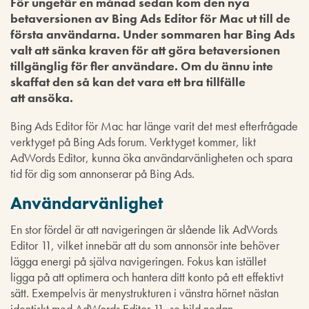
För ungefär en månad sedan kom den nya
betaversionen av Bing Ads Editor för Mac ut till de
första användarna. Under sommaren har Bing Ads
valt att sänka kraven för att göra betaversionen
tillgänglig för fler användare. Om du ännu inte
skaffat den så kan det vara ett bra tillfälle
att ansöka.
Bing Ads Editor för Mac har länge varit det mest efterfrågade
verktyget på Bing Ads forum. Verktyget kommer, likt
AdWords Editor, kunna öka användarvänligheten och spara
tid för dig som annonserar på Bing Ads.
Användarvänlighet
En stor fördel är att navigeringen är slående lik AdWords
Editor 11, vilket innebär att du som annonsör inte behöver
lägga energi på själva navigeringen. Fokus kan istället
ligga på att optimera och hantera ditt konto på ett effektivt
sätt. Exempelvis är menystrukturen i vänstra hörnet nästan
identiskt med AdWords Editor 11, se bild nedan.