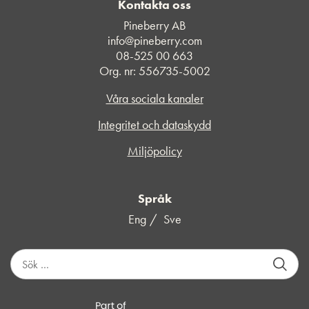
Kontakta oss
Pineberry AB
info@pineberry.com
08-525 00 663
Org. nr: 556735-5002
Våra sociala kanaler
Integritet och dataskydd
Miljöpolicy
Språk
Eng
Sve
S
ö
k
e
f