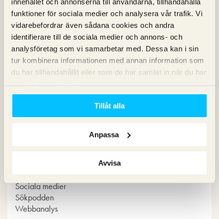
medier!
innehållet och annonserna till användarna, tillhandahålla
funktioner för sociala medier och analysera vår trafik. Vi
vidarebefordrar även sådana cookies och andra
identifierare till de sociala medier och annons- och
analysföretag som vi samarbetar med. Dessa kan i sin
tur kombinera informationen med annan information som
du har tillhandahållit eller som de har samlat in när du har
använt deras tjänster.
Kategorier
Tillåt alla
Copy
Konvertering
Anpassa
Marknadsföring
Nyheter om Pineberry
SEO
Avvisa
SEM
Sociala medier
Sökpodden
Webbanalys