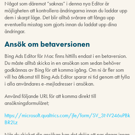
Något som däremot ”saknas” i denna nya Editor är
möjligheten att kontrollera ändringarna innan du laddar upp
dem i skarpt läge. Det blir alltså svårare att fånga upp
eventuella misstag som gjorts innan du laddat upp dina
ändringar.
Ansök om betaversionen
Bing Ads Editor för Mac finns hittills endast i en betaversion.
Du måste alltså skicka in en ansökan som sedan behöver
godkännas av Bing för att komma igång. Om ni är fler som
vill ha åtkomst till Bing Ads Editor sparar ni tid genom att fylla
i alla användares e-mejladresser i ansökan.
Använd följande URL för att komma direkt till
ansökningsformuläret;
https://microsoft.qualtrics.com/jfe/form/SV_3NV246uPBk
BR2Lz
När du skickat din ansökan kan det dröja ett par dagar innan