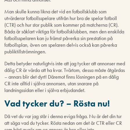
Man skulle kunna likna det vid en fotbollsklubb som
utvärderar fotbollsspelare utifrån hur bra de spelar fotboll
(CTR) och hur stor publik som kommer på matcherna (CR).
Båda är såklart viktiga för fotbollsklubben, men den enskilda
fotbollsspelaren kan ju främst påverka sin prestation på
fotbollsplan, även om spelaren delvis också kan påverka
publiktillströmningen.
Detta betyder naturligtvis inte att jag tycker att annonser med
dålig CR är värda att ha kvar. Tvärtom, dessa måste åtgärdas
– annars blir det dyrt! Däremot finns lösningen på en dålig
CR inte alltid i själva annonsen, utan snarare på
landningssidan eller i själva erbjudandet.
Vad tycker du? – Rösta nu!
Då vet du var jag står i denna eviga fråga. Nu är det din tur
att säga vad du tycker. Rösta nedan om det är CTR eller CR
som bäst avgör om en annons är bra eller inte.