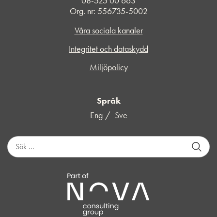
08-525 00 663
Org. nr: 556735-5002
Våra sociala kanaler
Integritet och dataskydd
Miljöpolicy
Språk
Eng
Sve
S
ö
k
e
f
t
e
r
: