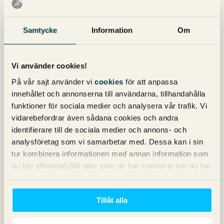
4 kommentarer på "
Vad avgör om
en annons är bra – CTR eller CR?
"
Samtycke
Information
Om
Stefan
skriver:
9 juni 2020 kl. 09:55
Vi använder cookies!
Förstår att det är svårt, eller rättare sagt omöjligt, att välja.
På vår sajt använder vi
cookies
för att anpassa
Båda är enligt min mening nämligen precis lika viktiga ur
innehållet och annonserna till användarna, tillhandahålla
ett affärsperspektiv och man måste därför fokusera på
funktioner för sociala medier och analysera vår trafik. Vi
båda lika mycket.
vidarebefordrar även sådana cookies och andra
identifierare till de sociala medier och annons- och
Som jag ser det så är det dessutom så att utformandet av
analysföretag som vi samarbetar med. Dessa kan i sin
annonsen är det som framförallt skapar en bra CTR, men
tur kombinera informationen med annan information som
det har mindre betydelse för CR. Såvida inte annonsen är
du har tillhandahållit eller som de har samlat in när du har
helt irrelevant för det du säljer såklart, men då har du helt
använt deras tjänster.
andra problem.
Tillåt alla
CR är däremot ett absolut måste för att det skall vara värt
att jobba med Google Ads. Men, det syftet, dvs att