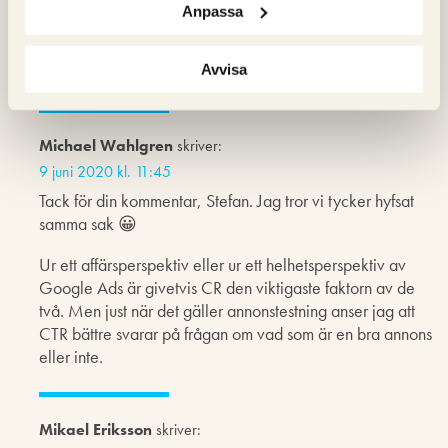
konvertera besökarna till köpare uppnås främst med hjälp
Anpassa
av ett bra erbjudande och en bra landningssida.
Annonsens utformning har som sagt förutom kravet på
relevans mindre påverkan.
Avvisa
Michael Wahlgren
skriver:
9 juni 2020 kl. 11:45
Tack för din kommentar, Stefan. Jag tror vi tycker hyfsat
samma sak 😀
Ur ett affärsperspektiv eller ur ett helhetsperspektiv av
Google Ads är givetvis CR den viktigaste faktorn av de
två. Men just när det gäller annonstestning anser jag att
CTR bättre svarar på frågan om vad som är en bra annons
eller inte.
Mikael Eriksson
skriver: