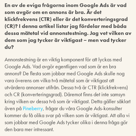
En av de eviga frågorna inom Google Ads är vad
som avgör om en annons är bra. Är det
klickfrekvens (CTR) eller är det konverteringsgrad
(CR)? I denna artikel listar jag fördelar med båda
dessa mätetal vid annonstestning. Jag vet vilken av
dem som jag tycker är viktigast – men vad tycker
du?
Annonstestning är en viktig komponent för att lyckas med
Google Ads. Vad avgör egentligen vad som är en bra
annons? De flesta som jobbar med Google Ads skulle nog
vara överens om vilka två mätetal som är viktigast att
utvärdera annonser utifrån. Dessa två är CTR (klickfrekvens)
och CR (konverteringsgrad). Däremot finns det inte samsyn
kring vilken av dessa två som är viktigast. Detta gäller såklart
även på
Pineberry
, frågar du våra Google Ads-konsulter
kommer du få olika svar på vilken som är viktigast. Att alla vi
som jobbar med Google Ads tycker olika i denna fråga gör
den bara mer intressant.