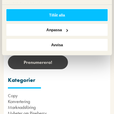
Nyhetsbrev
använt deras tjänster.
Tillåt alla
Prenumerera på vårt nyhetsbrev för det
senaste inom SEO, Google Ads och sociala
Anpassa
medier!
Avvisa
Kategorier
Copy
Konvertering
Marknadsföring
Nyheter om Pineberry