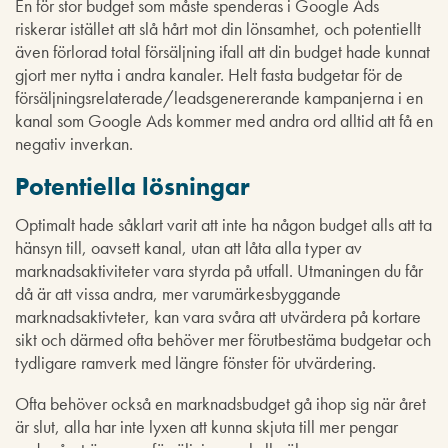
En för stor budget som måste spenderas i Google Ads
riskerar istället att slå hårt mot din lönsamhet, och potentiellt
även förlorad total försäljning ifall att din budget hade kunnat
gjort mer nytta i andra kanaler. Helt fasta budgetar för de
försäljningsrelaterade/leadsgenererande kampanjerna i en
kanal som Google Ads kommer med andra ord alltid att få en
negativ inverkan.
Potentiella lösningar
Optimalt hade såklart varit att inte ha någon budget alls att ta
hänsyn till, oavsett kanal, utan att låta alla typer av
marknadsaktiviteter vara styrda på utfall. Utmaningen du får
då är att vissa andra, mer varumärkesbyggande
marknadsaktivteter, kan vara svåra att utvärdera på kortare
sikt och därmed ofta behöver mer förutbestäma budgetar och
tydligare ramverk med längre fönster för utvärdering.
Ofta behöver också en marknadsbudget gå ihop sig när året
är slut, alla har inte lyxen att kunna skjuta till mer pengar