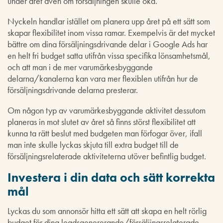
under året även om försäljningen skulle öka.
Nyckeln handlar istället om planera upp året på ett sätt som
skapar flexibilitet inom vissa ramar. Exempelvis är det mycket
bättre om dina försäljningsdrivande delar i Google Ads har
en helt fri budget satta utifrån vissa specifika lönsamhetsmål,
och att man i de mer varumärkesbyggande
delarna/kanalerna kan vara mer flexiblen utifrån hur de
försäljningsdrivande delarna presterar.
Om någon typ av varumärkesbyggande aktivitet dessutom
planeras in mot slutet av året så finns störst flexibilitet att
kunna ta rätt beslut med budgeten man förfogar över, ifall
man inte skulle lyckas skjuta till extra budget till de
försäljningsrelaterade aktiviteterna utöver befintlig budget.
Investera i din data och sätt korrekta
mål
Lyckas du som annonsör hitta ett sätt att skapa en helt rörlig
budget för dina leadsgenererande/försäljingsrelaterade