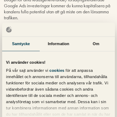
Google Ads investeringar kommer du kunna kapitalisera på
kanalens fulla potential utan att gå miste om den lönsamma
trafiken.
Men kom ihåg att det bara går att göra om du investerat
tillräckligt mycket i din data som du tar besluten på, samt att
du satt korrekta mål för att säkert kunna veta om din
Samtycke
Information
Om
försäljning/leadsgenerering är lönsam eller inte.
Vill du ha hjälp med att nå en rörlig Google Ads-budget?
Då
Vi använder cookies!
hjälper vi gärna till
!
På vår sajt använder vi
cookies
för att anpassa
innehållet och annonserna till användarna, tillhandahålla
Simon Davidsson
Produktchef
funktioner för sociala medier och analysera vår trafik. Vi
vidarebefordrar även sådana cookies och andra
identifierare till de sociala medier och annons- och
analysföretag som vi samarbetar med. Dessa kan i sin
tur kombinera informationen med annan information som
du har tillhandahållit eller som de har samlat in när du har