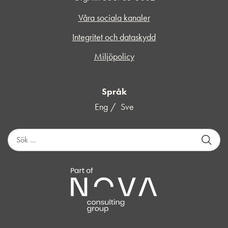
Våra sociala kanaler
Integritet och dataskydd
Miljöpolicy
Språk
Eng
Sve
S
ö
k
e
f
t
e
r
: