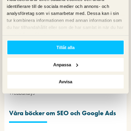
identifierare till de sociala medier och annons- och
analysföretag som vi samarbetar med. Dessa kan i sin
Kategorier
tur kombinera informationen med annan information som
du har tillhandahållit eller som de har samlat in när du har
använt deras tjänster.
Copy
Konvertering
Tillåt alla
Marknadsföring
Nyheter om Pineberry
Anpassa
SEO
SEM
Sociala medier
Avvisa
Sökpodden
Webbanalys
Våra böcker om SEO och Google Ads