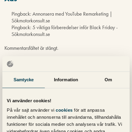
Pingback: Annonsera med YouTube Remarketing |
Sökmotorkonsult.se
Pingback: 5 viktiga förberedelser inför Black Friday -
Sökmotorkonsult.se
Kommentarsfältet är stängt.
Nyhetsbrev
Samtycke
Information
Om
Prenumerera på vårt nyhetsbrev för det
senaste inom SEO, Google Ads och sociala
medier!
Vi använder cookies!
På vår sajt använder vi
cookies
för att anpassa
innehållet och annonserna till användarna, tillhandahålla
funktioner för sociala medier och analysera vår trafik. Vi
vidarebefordrar även sådana cookies och andra