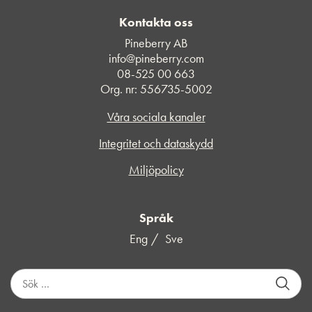
Kontakta oss
Pineberry AB
info@pineberry.com
08-525 00 663
Org. nr: 556735-5002
Våra sociala kanaler
Integritet och dataskydd
Miljöpolicy
Språk
Eng
Sve
S
ö
k
e