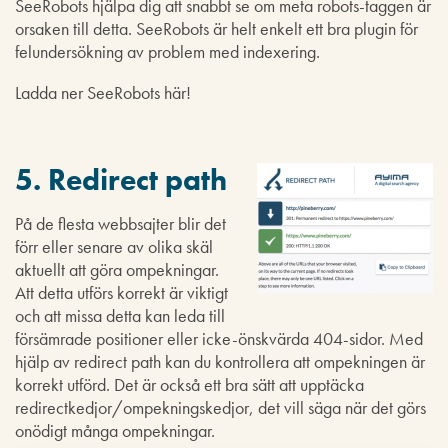
SeeRobots hjälpa dig att snabbt se om meta robots-taggen är
orsaken till detta. SeeRobots är helt enkelt ett bra plugin för
felundersökning av problem med indexering.
Ladda ner SeeRobots här!
5. Redirect path
På de flesta webbsajter blir det
förr eller senare av olika skäl
aktuellt att göra ompekningar.
Att detta utförs korrekt är viktigt
och att missa detta kan leda till
försämrade positioner eller icke-önskvärda 404-sidor. Med
hjälp av redirect path kan du kontrollera att ompekningen är
korrekt utförd. Det är också ett bra sätt att upptäcka
redirectkedjor/ompekningskedjor, det vill säga när det görs
onödigt många ompekningar.