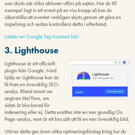
som skjuts när olika aktioner utförs på sajten. Har du till
exempel lagt in ett event på en viss knapp så kan du
säkerställa att eventet verkligen skjuts genom att göra en
inspelning och sedan kontrollera detta i efterhand.
Ladda ner Google Tag Assistant här!
3. Lighthouse
Lighthouse är ett officiellt
plugin från Google. Med
hjälp av Lighthouse kan du
få fram en översiktlig SEO-
analys. Bland annat om
angiven titel finns, om
sidan är blockerad för
indexering eller ej. Detta ersätter inte en mer grundlig On
Page-analys, men är ett bra sätt att få en mer översiktlig bild.
Utöver detta ges även olika optimeringsförslag kring hur du