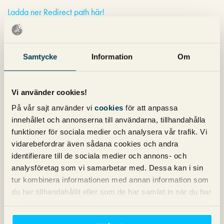
Ladda ner Redirect path här!
Vilka SEO-plugin till Chrome tycker du om att använda?
Kommentera gärna här nedan!
Samtycke
Information
Om
Erik Bråneryd
SEM-konsult
Vi använder cookies!
På vår sajt använder vi
cookies
för att anpassa
innehållet och annonserna till användarna, tillhandahålla
funktioner för sociala medier och analysera vår trafik. Vi
2 kommentarer på "
5 användbara
vidarebefordrar även sådana cookies och andra
identifierare till de sociala medier och annons- och
SEO plugins till Chrome
"
analysföretag som vi samarbetar med. Dessa kan i sin
tur kombinera informationen med annan information som
Hasan Fransson
skriver:
du har tillhandahållit eller som de har samlat in när du har
23 augusti 2018 kl. 11:26
använt deras tjänster.
Tack för tipsen. Laddade hem lighthouse direkt.
Nigthwatch search simulator är ett grymt plugin som låter