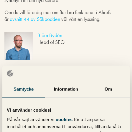
synonym till ditt nya sökord.
Om du vill lära dig mer om fler bra funktioner i Ahrefs
är
avsnitt 44 av Sökpodden
väl värt en lyssning.
Björn Bydén
Head of SEO
Nyhetsbrev
Samtycke
Information
Om
Prenumerera på vårt nyhetsbrev för det
senaste inom SEO, Google Ads och sociala
Vi använder cookies!
medier!
På vår sajt använder vi
cookies
för att anpassa
innehållet och annonserna till användarna, tillhandahålla