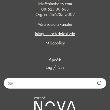
info@pineberry.com
08-525 00 663
Org. nr: 556735-5002
Våra sociala kanaler
Integritet och dataskydd
Miljöpolicy
Språk
Eng
Sve
S
ö
k
e
f
t
e