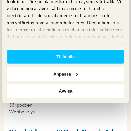
funktioner för sociala medier och analysera vår trafik. Vi
vidarebefordrar även sådana cookies och andra
identifierare till de sociala medier och annons- och
analysföretag som vi samarbetar med. Dessa kan i sin
tur kombinera informationen med annan information som
du har tillhandahållit eller som de har samlat in när du har
Kategorier
använt deras tjänster.
Tillåt alla
Copy
Konvertering
Marknadsföring
Anpassa
Nyheter om Pineberry
SEO
SEM
Avvisa
Sociala medier
Sökpodden
Webbanalys