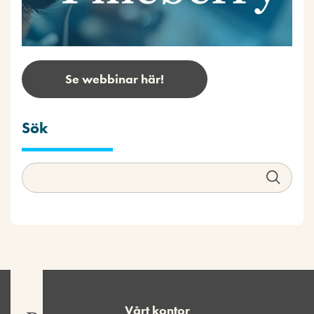
Se webbinar här!
Sök
Vårt kontor