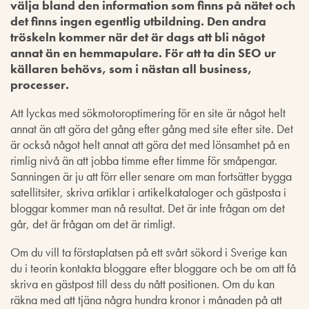
välja bland den information som finns på nätet och
det finns ingen egentlig utbildning. Den andra
tröskeln kommer när det är dags att bli något
annat än en hemmapulare. För att ta din SEO ur
källaren behövs, som i nästan all business,
processer.
Att lyckas med sökmotoroptimering för en site är något helt
annat än att göra det gång efter gång med site efter site. Det
är också något helt annat att göra det med lönsamhet på en
rimlig nivå än att jobba timme efter timme för småpengar.
Sanningen är ju att förr eller senare om man fortsätter bygga
satellitsiter, skriva artiklar i artikelkataloger och gästposta i
bloggar kommer man nå resultat. Det är inte frågan om det
går, det är frågan om det är rimligt.
Om du vill ta förstaplatsen på ett svårt sökord i Sverige kan
du i teorin kontakta bloggare efter bloggare och be om att få
skriva en gästpost till dess du nått positionen. Om du kan
räkna med att tjäna några hundra kronor i månaden på att