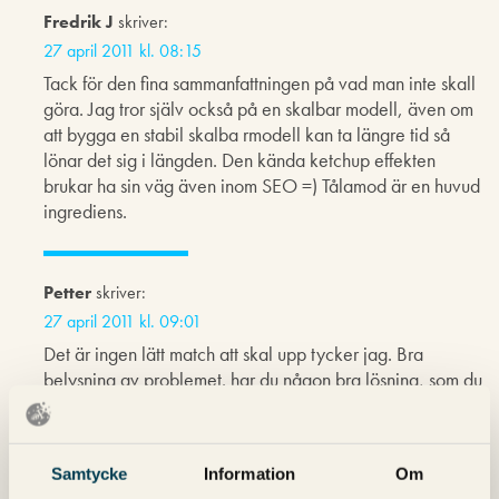
Fredrik J
skriver:
27 april 2011 kl. 08:15
Tack för den fina sammanfattningen på vad man inte skall
göra. Jag tror själv också på en skalbar modell, även om
att bygga en stabil skalba rmodell kan ta längre tid så
lönar det sig i längden. Den kända ketchup effekten
brukar ha sin väg även inom SEO =) Tålamod är en huvud
ingrediens.
Petter
skriver:
27 april 2011 kl. 09:01
Det är ingen lätt match att skal upp tycker jag. Bra
belysning av problemet. har du någon bra lösning, som du
vill dela med dig av Magnus?
Petter
Samtycke
Information
Om