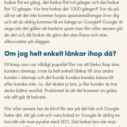
funkar fint en gång, det funkar fint två gånger och det funkar
fint 10 gånger. Hur bra funkar det 1000 gånger? Tror du på
allvar att det inte kommer hopas spamanmälningar över dig
och att du aldrig kommer få en känga av Google? Google är
sega när det gäller att hantera spam men förr eller senare gör
de det och då brukar de göra det utan finess och utan
silkesvantar på släggan.
Om jag helt enkelt länkar ihop då?
Ett knep som var väldigt populärt förr var att länka ihop sina
kunders sitemap. Man la helt enkelt länkar till sina andra
kunder i sitemap och det kunde kunden kanske känna till
eller kanske inte. Jo, det skalar ju bra, ju fler kunder du har
desto bättre resultat. Problemet är att det kommer en gräns
när allt går åt helvete.
Förr eller senare har du blivit för stor på det här och Google
hatar det. Att gå runt och vara hatad av Google är aldrig en
bra idé när man pysslar med SEO. Det funkar bra när man