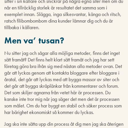
sitter i sin källare och snickrar på några egna siter men om du
når en tillräcklig storlek är resultatet det samma som i
exemplet innan. Slägga, inga silkesvantar, känga och ritsch,
ratsch filibombombom dina kunder lämnar dig och du är
tillbaka i källaren.
Men va’ tusan?
Nu sitter jag och sågar alla möjliga metoder, finns det inget
sätt framåt? Det finns helt klart sätt framåt och jag har sett
företag göra bra ifrån sig med nästan alla metoder ovan. Det
går att lyckas genom att kontakta bloggare efter bloggare i
åratal, det går att lyckas med att bygga massor av siter och
det går att bygga skräplänkar från kommentarer och forum.
Det som skiljer agnarna från vetet här är processen. Du
kanske inte tror mig när jag säger det men det är processen
som målet. Om du har byggt en stabil och säker process som
har bärighet ekonomiskt så kommer du lyckas.
Jag ska inte sätta upp din process åt dig men jag ska återigen