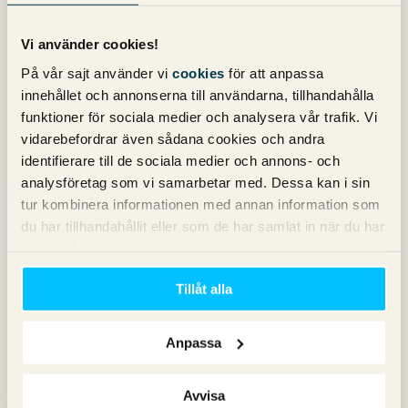
Anders Granström
skriver:
Vi använder cookies!
27 april 2011 kl. 14:45
På vår sajt använder vi
cookies
för att anpassa
Helt klart något som de flesta av oss brottats med. Och
innehållet och annonserna till användarna, tillhandahålla
även fast man bygger bra med satelitsajter så behöver
dessa få länkkraft från extern part för att kunna gynna de
funktioner för sociala medier och analysera vår trafik. Vi
huvudsajter som vill ranka.
vidarebefordrar även sådana cookies och andra
identifierare till de sociala medier och annons- och
Det gäller att hitta bra personer att samarbeta med precis
analysföretag som vi samarbetar med. Dessa kan i sin
som Jonas var inne på.
tur kombinera informationen med annan information som
du har tillhandahållit eller som de har samlat in när du har
använt deras tjänster.
Niklas
skriver:
27 april 2011 kl. 15:52
Tillåt alla
”Jag skulle till och med vilja påstå att sökmotoroptimering
är ruskigt enkelt, det är sökmotoroptimering i större skala
Anpassa
som innebär all utmaning.”
Kan inte annat än att hålla med på just denna biten. (Och
Avvisa