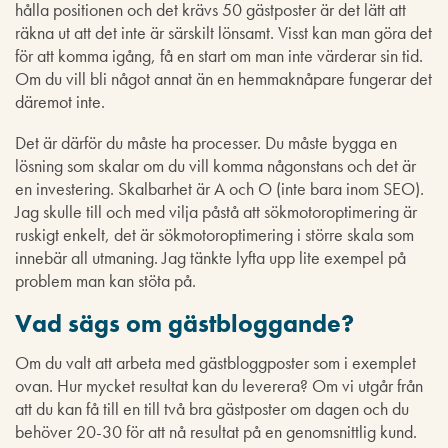
hålla positionen och det krävs 50 gästposter är det lätt att
räkna ut att det inte är särskilt lönsamt. Visst kan man göra det
för att komma igång, få en start om man inte värderar sin tid.
Om du vill bli något annat än en hemmaknåpare fungerar det
däremot inte.
Det är därför du måste ha processer. Du måste bygga en
lösning som skalar om du vill komma någonstans och det är
en investering. Skalbarhet är A och O (inte bara inom SEO).
Jag skulle till och med vilja påstå att sökmotoroptimering är
ruskigt enkelt, det är sökmotoroptimering i större skala som
innebär all utmaning. Jag tänkte lyfta upp lite exempel på
problem man kan stöta på.
Vad sägs om gästbloggande?
Om du valt att arbeta med gästbloggposter som i exemplet
ovan. Hur mycket resultat kan du leverera? Om vi utgår från
att du kan få till en till två bra gästposter om dagen och du
behöver 20-30 för att nå resultat på en genomsnittlig kund.