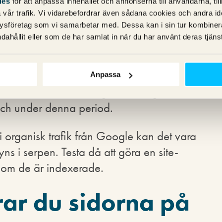
ies
för att anpassa innehållet och annonserna till användarna, til
vår trafik. Vi vidarebefordrar även sådana cookies och andra ident
ics för att få en känsla för hur den
ysföretag som vi samarbetar med. Dessa kan i sin tur kombine
dahållit eller som de har samlat in när du har använt deras tjänst
tvecklat sig. Mitt tips är att du jämför
ag & söndag) med motsvarande dagar
a på Beteende –> Webbplatsinnehåll –>
Anpassa
ur individuella landningssidors organiska
e och under denna period.
 i organisk trafik från Google kan det vara
yns i serpen. Testa då att göra en site-
e om de är indexerade.
rar du sidorna på