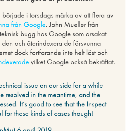
började i torsdags märka av att flera av
vunna från Google
. John Mueller från
n teknisk bugg hos Google som orsakat
sa den och återindexera de försvunna
emet dock fortfarande inte helt löst och
indexerade
vilket Google också bekräftat.
hnical issue on our side for a while
be resolved in the meantime, and the
ssed. It’s good to see that the Inspect
ul for these kinds of cases though!
nMu) 6 april 2019