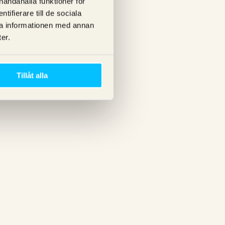
lhandahålla funktioner för
ifierare till de sociala
ra informationen med annan
er.
Tillåt alla