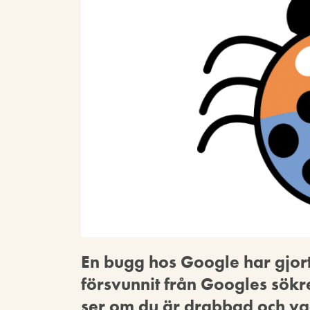
En bugg hos Google har gjort 
försvunnit från Googles sökr
ser om du är drabbad och va