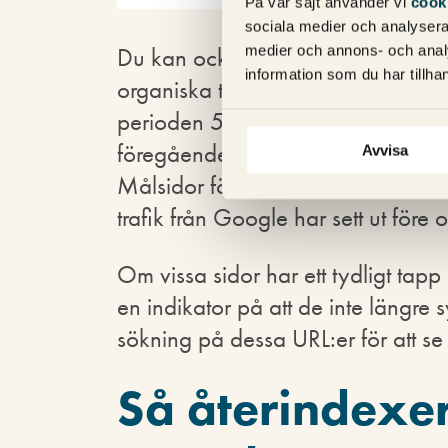
På vår sajt använder vi
cook
sociala medier och analysera 
Du kan också kolla i Google Analyt
medier och annons- och anal
information som du har tillhan
organiska trafiken från Google har u
perioden 5-7 april (fredag, lörd
föregående vecka. Du kan sorter
Avvisa
Målsidor för att få en känsla av h
trafik från Google har sett ut för
Om vissa sidor har ett tydligt tapp
en indikator på att de inte längre s
sökning på dessa URL:er för att s
Så återindexe