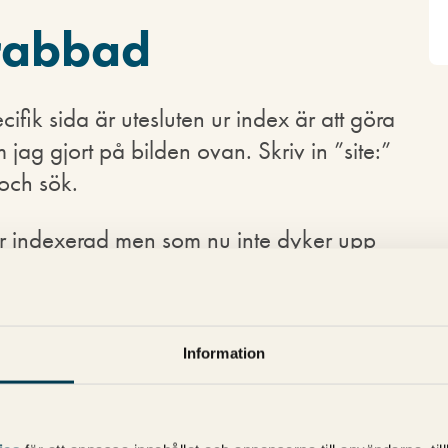
rabbad
cifik sida är utesluten ur index är att göra
jag gjort på bilden ovan. Skriv in ”site:”
 och sök.
ar indexerad men som nu inte dyker upp
g du råkat ut för (Detta under förutsättning
förändring på sidan som gör att den inte
Information