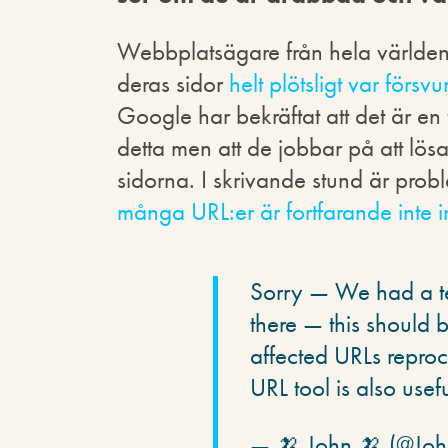
Webbplatsägare från hela världen 
deras sidor
helt plötsligt var förs
Google har bekräftat att det är e
detta men att de jobbar på att lö
sidorna. I skrivande stund är probl
många URL:er är fortfarande inte 
Sorry — We had a tec
there — this should 
affected URLs reproce
URL tool is also usef
— 🍌 John 🍌 (@Joh