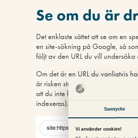
Se om du är d
Det enklaste sättet att se om en spe
en site-sökning på Google, så som 
följt av den URL du vill undersöka
Om det är en URL du vanligtvis h
är risken stor att det är denna bug
att du inte har gjort någon annan 
indexeras).
Samtycke
Vi använder cookies!