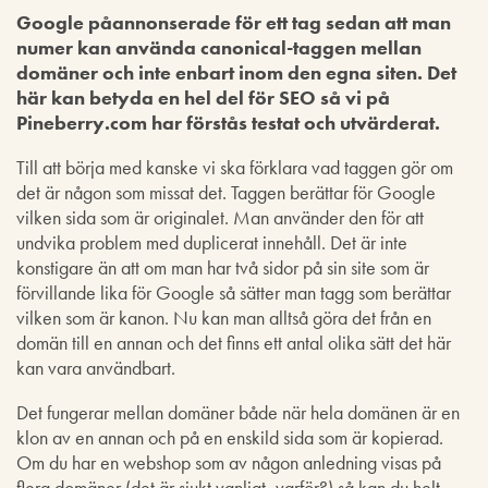
Google påannonserade för ett tag sedan att man
numer kan använda canonical-taggen mellan
domäner och inte enbart inom den egna siten. Det
här kan betyda en hel del för SEO så vi på
Pineberry.com har förstås testat och utvärderat.
Till att börja med kanske vi ska förklara vad taggen gör om
det är någon som missat det. Taggen berättar för Google
vilken sida som är originalet. Man använder den för att
undvika problem med duplicerat innehåll. Det är inte
konstigare än att om man har två sidor på sin site som är
förvillande lika för Google så sätter man tagg som berättar
vilken som är kanon. Nu kan man alltså göra det från en
domän till en annan och det finns ett antal olika sätt det här
kan vara användbart.
Det fungerar mellan domäner både när hela domänen är en
klon av en annan och på en enskild sida som är kopierad.
Om du har en webshop som av någon anledning visas på
flera domäner (det är sjukt vanligt, varför?) så kan du helt