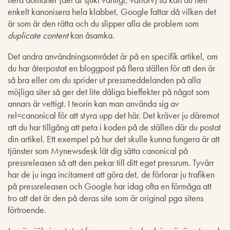
enkelt kanonisera hela klabbet, Google fattar då vilken det
är som är den rätta och du slipper alla de problem som
duplicate content
kan åsamka.
Det andra användningsområdet är på en specifik artikel, om
du har återpostat en bloggpost på flera ställen för att den är
så bra eller om du sprider ut pressmeddelanden på alla
möjliga siter så ger det lite dåliga bieffekter på något som
annars är vettigt. I teorin kan man använda sig av
rel=canonical för att styra upp det här. Det kräver ju däremot
att du har tillgång att peta i koden på de ställen där du postat
din artikel. Ett exempel på hur det skulle kunna fungera är att
tjänster som Mynewsdesk lät dig sätta canonical på
pressreleasen så att den pekar till ditt eget pressrum. Tyvärr
har de ju inga incitament att göra det, de förlorar ju trafiken
på pressreleasen och Google har idag ofta en förmåga att
tro att det är den på deras site som är original pga sitens
förtroende.