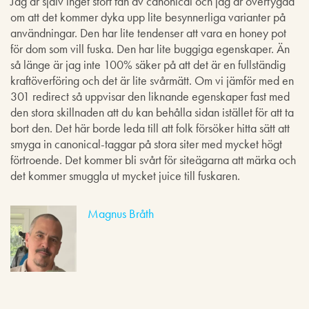
Jag är själv inget stort fan av canonical och jag är övertygad
om att det kommer dyka upp lite besynnerliga varianter på
användningar. Den har lite tendenser att vara en honey pot
för dom som vill fuska. Den har lite buggiga egenskaper. Än
så länge är jag inte 100% säker på att det är en fullständig
kraftöverföring och det är lite svårmätt. Om vi jämför med en
301 redirect så uppvisar den liknande egenskaper fast med
den stora skillnaden att du kan behålla sidan istället för att ta
bort den. Det här borde leda till att folk försöker hitta sätt att
smyga in canonical-taggar på stora siter med mycket högt
förtroende. Det kommer bli svårt för siteägarna att märka och
det kommer smuggla ut mycket juice till fuskaren.
Magnus Bråth