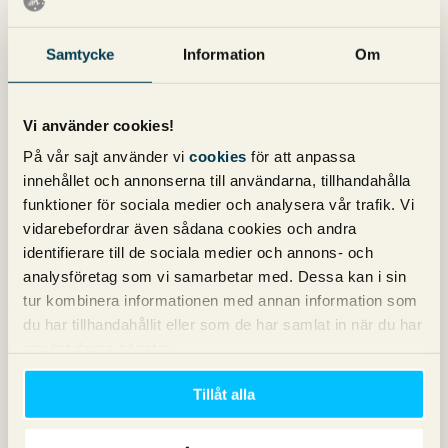
realistiskt.
Samtycke
Information
Om
Den kanske viktigaste aspekten för företag utifrån ett SEO
perspektiv är ett unikt innehåll. Om detta indexeras på
Mynewsdesk först, vilket är väldigt troligt då spindeln är
Vi använder cookies!
där betydligt, betydligt oftare så blir innehållet bara
duplicate content på kundens hemsida.
På vår sajt använder vi
cookies
för att anpassa
innehållet och annonserna till användarna, tillhandahålla
Med en rel=canonical skulle kunden bli tilldelad
funktioner för sociala medier och analysera vår trafik. Vi
innehållet, men det skulle samtidigt innebära katastrof för
vidarebefordrar även sådana cookies och andra
Mynewsdesk. Det finns ju en anledning till att
identifierare till de sociala medier och annons- och
Mynewsdesk har PR 7, och den anledningen skulle
analysföretag som vi samarbetar med. Dessa kan i sin
försvinna i samma ögonblick. 545.000 sidor skulle
tur kombinera informationen med annan information som
plötsligt bara vara duplicerat innehåll, och bestraffningen
du har tillhandahållit eller som de har samlat in när du har
vet både du och jag skulle vara rätt omfattande!
använt deras tjänster.
Alltså – Inget bra alternativ för er Dojan 🙂
Tillåt alla
Allt gott!