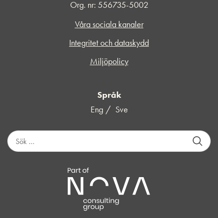
Org. nr: 556735-5002
Våra sociala kanaler
Integritet och dataskydd
Miljöpolicy
Språk
Eng
Sve
S
ö
k
e
f
t
e
r
: