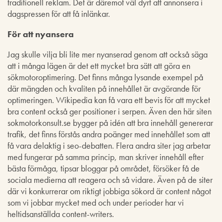
traditionell reklam. Det är däremot väl dyrt att annonsera i
dagspressen för att få inlänkar.
För att nyansera
Jag skulle vilja bli lite mer nyanserad genom att också säga
att i många lägen är det ett mycket bra sätt att göra en
sökmotoroptimering. Det finns många lysande exempel på
där mängden och kvaliten på innehållet är avgörande för
optimeringen. Wikipedia kan få vara ett bevis för att mycket
bra content också ger positioner i serpen. Även den här siten
sokmotorkonsult.se bygger på idén att bra innehåll genererar
trafik, det finns förstås andra poänger med innehållet som att
få vara delaktig i seo-debatten. Flera andra siter jag arbetar
med fungerar på samma princip, man skriver innehåll efter
bästa förmåga, tipsar bloggar på området, försöker få de
sociala medierna att reagera och så vidare. Även på de siter
där vi konkurrerar om riktigt jobbiga sökord är content något
som vi jobbar mycket med och under perioder har vi
heltidsanställda content-writers.