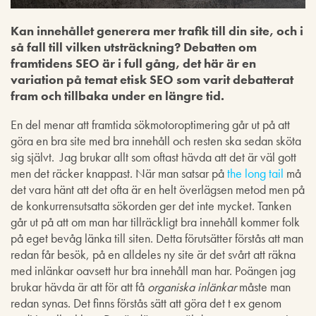
Kan innehållet generera mer trafik till din site, och i
så fall till vilken utsträckning? Debatten om
framtidens SEO är i full gång, det här är en
variation på temat etisk SEO som varit debatterat
fram och tillbaka under en längre tid.
En del menar att framtida sökmotoroptimering går ut på att
göra en bra site med bra innehåll och resten ska sedan sköta
sig självt. Jag brukar allt som oftast hävda att det är väl gott
men det räcker knappast. När man satsar på
the long tail
må
det vara hänt att det ofta är en helt överlägsen metod men på
de konkurrensutsatta sökorden ger det inte mycket. Tanken
går ut på att om man har tillräckligt bra innehåll kommer folk
på eget bevåg länka till siten. Detta förutsätter förstås att man
redan får besök, på en alldeles ny site är det svårt att räkna
med inlänkar oavsett hur bra innehåll man har. Poängen jag
brukar hävda är att för att få
organiska inlänkar
måste man
redan synas. Det finns förstås sätt att göra det t ex genom