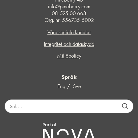
info@pineberry.com
08-525 00 663
Org. nr: 556735-5002
Våra sociala kanaler
Integritet och dataskydd
Miljöpolicy
Språk
Eng
Sve
S
ö
k
e
f
t
e