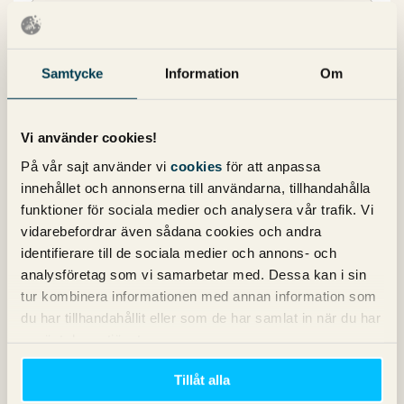
Samtycke
Information
Om
Kategorier
Vi använder cookies!
På vår sajt använder vi
cookies
för att anpassa
Copy
innehållet och annonserna till användarna, tillhandahålla
Konvertering
funktioner för sociala medier och analysera vår trafik. Vi
Marknadsföring
vidarebefordrar även sådana cookies och andra
Nyheter om Pineberry
identifierare till de sociala medier och annons- och
SEO
analysföretag som vi samarbetar med. Dessa kan i sin
SEM
tur kombinera informationen med annan information som
Sociala medier
du har tillhandahållit eller som de har samlat in när du har
Sökpodden
använt deras tjänster.
Webbanalys
Tillåt alla