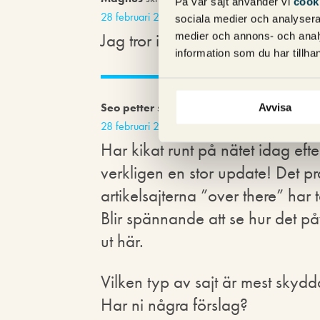
På vår sajt använder vi
cook
28 februari 2011 kl. 16:51
sociala medier och analysera 
Jag tror inte det är någon fara, d
medier och annons- och anal
information som du har tillhan
Seo petter
skriver:
Avvisa
28 februari 2011 kl. 22:25
Har kikat runt på nätet idag ef
verkligen en stor update! Det p
artikelsajterna ”over there” har
Blir spännande att se hur det p
ut här.
Vilken typ av sajt är mest skyd
Har ni några förslag?