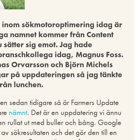
t inom sökmotoroptimering idag är
tiga namnet kommer från Content
sätter sig emot. Jag hade
branschkollega idag, Magnus Foss.
as Orvarsson och Björn Michels
gar på uppdateringen så jag tänkte
från lunchen.
gen sedan tidigare så är Farmers Update
are
nämnt
. Det är en uppdatering vi ännu
den rullat ut med buller och bång. Google
av sökresultaten och det gör den till en