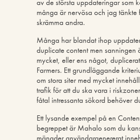
av de största uppdateringar som ko
många är nervösa och jag tänkte fa
skrämma andra.
Många har blandat ihop uppdater
duplicate content men sanningen är 
mycket, eller ens något, duplicerat 
Farmers. Ett grundläggande kriteri
om stora siter med mycket innehål
trafik för att du ska vara i riskzo
fåtal intressanta sökord behöver du
Ett lysande exempel på en Conte
begreppet är Mahalo som du kansk
mängder användargenererat innehål