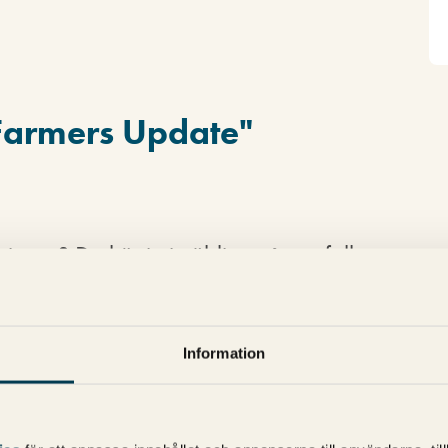
Farmers Update
"
ningar? De kör ju i väldigt många fall
åerna, och ofta hittar man samma artikel
tiklarna är ju också notiser och sällan
 i farozonen?
Information