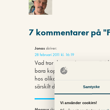
7 kommentarer på "
Jonas
skriver:
28 februari 2011 kl. 16:19
Vad tror du om våra stora nättid
bara kopierade nyheter från byr
hos olika tidningar. Många av ar
särskilt djuplodande. Ligger DN
Samtycke
Vi använder cookies!
Magnus
skriver: