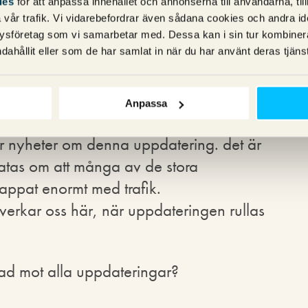
ies
för att anpassa innehållet och annonserna till användarna, til
vår trafik. Vi vidarebefordrar även sådana cookies och andra ident
e ska ha tillräcklig auktoritet.
ysföretag som vi samarbetar med. Dessa kan i sin tur kombine
dahållit eller som de har samlat in när du har använt deras tjänst
Anpassa
ter nyheter om denna uppdatering. det är
ratas om att många av de stora
 tappat enormt med trafik.
åverkar oss här, när uppdateringen rullas
dad mot alla uppdateringar?