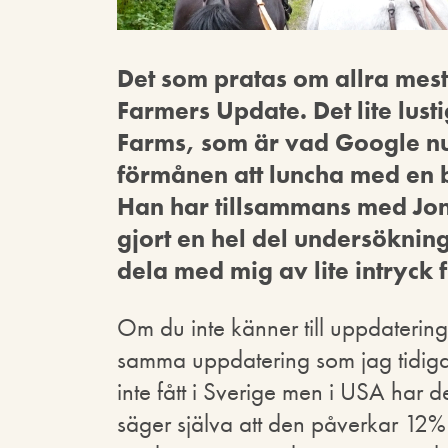
Det som pratas om allra mes
Farmers Update. Det lite lus
Farms, som är vad Google nu 
förmånen att luncha med en 
Han har tillsammans med Jon
gjort en hel del undersöknin
dela med mig av lite intryck 
Om du inte känner till uppdaterin
samma uppdatering som jag tidig
inte fått i Sverige men i USA har 
säger själva att den påverkar 12% 