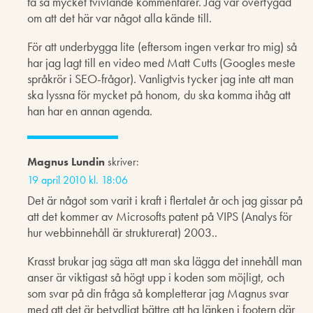
få så mycket tvivlande kommentarer. Jag var övertygad
om att det här var något alla kände till.
För att underbygga lite (eftersom ingen verkar tro mig) så
har jag lagt till en video med Matt Cutts (Googles meste
språkrör i SEO-frågor). Vanligtvis tycker jag inte att man
ska lyssna för mycket på honom, du ska komma ihåg att
han har en annan agenda.
Magnus Lundin
skriver:
19 april 2010 kl. 18:06
Det är något som varit i kraft i flertalet år och jag gissar på
att det kommer av Microsofts patent på VIPS (Analys för
hur webbinnehåll är strukturerat) 2003..
Krasst brukar jag säga att man ska lägga det innehåll man
anser är viktigast så högt upp i koden som möjligt, och
som svar på din fråga så kompletterar jag Magnus svar
med att det är betydligt bättre att ha länken i footern där