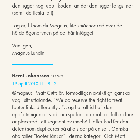
den ligger högt upp i koden, än där den ligger längst ner
(som i de flesta fall).
Jag är, liksom du Magnus, lite småchockad över de
höjda ögonbrynen på det här inlägget.
Vänligen,
Magnus Lundin
Bernt Johansson
skriver:
19 april 2010 kl. 18:12
@magnus, Matt Cutts är, förmodligen avsiktligt, ganska
vag i sitt uttalande. ”We do reserve the right to treat
footer links differently…”. Jag har alltid haft den
uppfattningen att vad som spelar större roll är ifall en länk
är placerad i ett segment av innehåll (eller kod för den
delen) som dupliceras på alla sidor på en sajt. Ganska
ofta faller ”footer länkar” i denna kategori. Och Matt