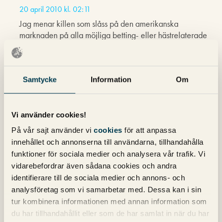
20 april 2010 kl. 02:11
Jag menar killen som slåss på den amerikanska
marknaden på alla möjliga betting- eller hästrelaterade
sökord.
Det jag mest skulle vilja veta dock är om en sitewide
footerlänk verkligen är sämre än en länk i en enskild
Samtycke
Information
Om
artikel på en sajt. Om så är fallet är footerlänkarna rejält
”discountade” och det skulle i så fall innebära att en länk
som visas mer än en gång på en sajt riskerar att var
Vi använder cookies!
*mindre* värd än en länk som visas en enda gång. Vet
På vår sajt använder vi
cookies
för att anpassa
du något som pekar på det? Jag är sjukt nyfiken.
innehållet och annonserna till användarna, tillhandahålla
funktioner för sociala medier och analysera vår trafik. Vi
Jag har själv sett footerlänkar ge både ok resultat och
dåliga resultat i olika fall.
vidarebefordrar även sådana cookies och andra
identifierare till de sociala medier och annons- och
analysföretag som vi samarbetar med. Dessa kan i sin
tur kombinera informationen med annan information som
David
skriver:
du har tillhandahållit eller som de har samlat in när du har
20 april 2010 kl. 02:40