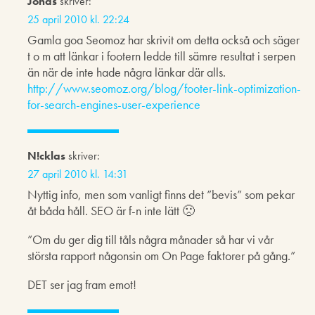
Jonas
skriver:
25 april 2010 kl. 22:24
Gamla goa Seomoz har skrivit om detta också och säger
t o m att länkar i footern ledde till sämre resultat i serpen
än när de inte hade några länkar där alls.
http://www.seomoz.org/blog/footer-link-optimization-
for-search-engines-user-experience
N!cklas
skriver:
27 april 2010 kl. 14:31
Nyttig info, men som vanligt finns det ”bevis” som pekar
åt båda håll. SEO är f-n inte lätt 🙁
”Om du ger dig till tåls några månader så har vi vår
största rapport någonsin om On Page faktorer på gång.”
DET ser jag fram emot!