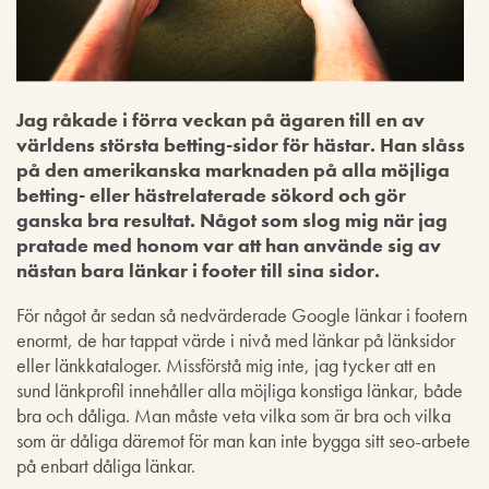
Jag råkade i förra veckan på ägaren till en av
världens största betting-sidor för hästar. Han slåss
på den amerikanska marknaden på alla möjliga
betting- eller hästrelaterade sökord och gör
ganska bra resultat. Något som slog mig när jag
pratade med honom var att han använde sig av
nästan bara länkar i footer till sina sidor.
För något år sedan så nedvärderade Google länkar i footern
enormt, de har tappat värde i nivå med länkar på länksidor
eller länkkataloger. Missförstå mig inte, jag tycker att en
sund länkprofil innehåller alla möjliga konstiga länkar, både
bra och dåliga. Man måste veta vilka som är bra och vilka
som är dåliga däremot för man kan inte bygga sitt seo-arbete
på enbart dåliga länkar.