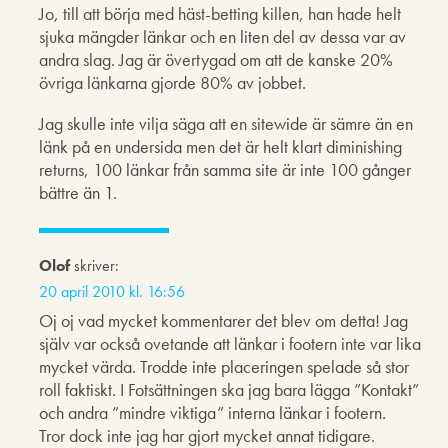
Jo, till att börja med häst-betting killen, han hade helt
sjuka mängder länkar och en liten del av dessa var av
andra slag. Jag är övertygad om att de kanske 20%
övriga länkarna gjorde 80% av jobbet.
Jag skulle inte vilja säga att en sitewide är sämre än en
länk på en undersida men det är helt klart diminishing
returns, 100 länkar från samma site är inte 100 gånger
bättre än 1.
Olof
skriver:
20 april 2010 kl. 16:56
Oj oj vad mycket kommentarer det blev om detta! Jag
själv var också ovetande att länkar i footern inte var lika
mycket värda. Trodde inte placeringen spelade så stor
roll faktiskt. I Fotsättningen ska jag bara lägga ”Kontakt”
och andra ”mindre viktiga” interna länkar i footern.
Tror dock inte jag har gjort mycket annat tidigare.