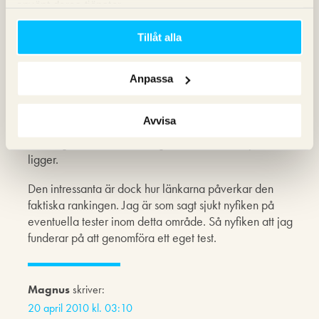
använt deras tjänster.
Kan även tillägga här att jag har sett länkar i artiklar ge
oväntat bra resultat på en domän som bara hade några få
Tillåt alla
länkar till sig, alltså från länkar mitt inne i artiklar. Sajten
som länkarna pekade till fick ett oväntat högt PageRank-
värde men termen den konkurrerar på är för
Anpassa
konkurrensutsatt för att sidan skulle kunna ranka bra bara
av några få inlänkar. Det hela stämmer dock överrens
Avvisa
med det som Matt Cutts påstår i videon – nämligen att
länkar ger olika kraft till PageRank beroende på vart det
ligger.
Den intressanta är dock hur länkarna påverkar den
faktiska rankingen. Jag är som sagt sjukt nyfiken på
eventuella tester inom detta område. Så nyfiken att jag
funderar på att genomföra ett eget test.
Magnus
skriver:
20 april 2010 kl. 03:10