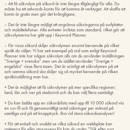
– Att få sökvolym på sökord är inte längre tillgängligt för alla. Du
måste ha ett adwords-konto för att komma åt verktyget. Att skaffa ett
konto är gratis men gör det krångligare.
– Det är inte längre möjligt att avgränsa sökningarna på surfplattor
och mobiltelefoner. Alla enheter inriktas som standard, vilket gör att
sökvolymerna har gått upp i Keyword Planner.
– För vissa sökord skiljer sökvolymen enormt beroende på vilket
språk du väljer. Vi har sett exempel på ord som enligt Keyword
Planner inte har någon sökvolym alls om du använder inställningen
”Sverige + svenska” men om du istället använder ”Sverige +
engelska” visas flera tusen. Det är orimligt att sökvolymen på ett
och samma sökord ska skiljer sig så mycket beroende på vilken
språkinställning man har.
+ Det är möjlighet att få sökvolymer på mer specifika regioner;
land, län och ner på stadsnivå och du kan välj flera samtidigt.
+ Du kan ladda upp en sökordslista med upp till 10 000 sökord via
en csv-fil och få genomsnittligt antal sökningar per månad på
samtliga ord på ett knapptryck. Bra vid stora sökordsanalyser!
+ För att enkelt och snabbt se vilka sökord en webbplats kan
optimera för eller annonsera för kan du under ”Sök efter nya