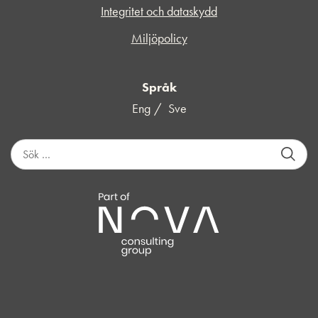
Integritet och dataskydd
Miljöpolicy
Språk
Eng
Sve
S
ö
k
e
f
t
e
r
: