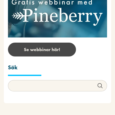
Se webbinar här!
Sök