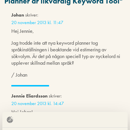
Planner är likvärdig Keyword Tool
"
Johan
skriver:
20 november 2013 kl. 11:47
Hej Jennie,
Jag trodde inte att nya keyword planner tog
språkinställningen i beaktande vid estimering av
sökvolym. Är det på någon speciell typ av nyckelord ni
upplever skillnad mellan språk?
/ Johan
Jennie Eliardsson
skriver:
20 november 2013 kl. 14:47
Hej Johan!
Inte en speciell produktkategori, däremot för vissa
engelska ord som vi även använder i svenska språket.