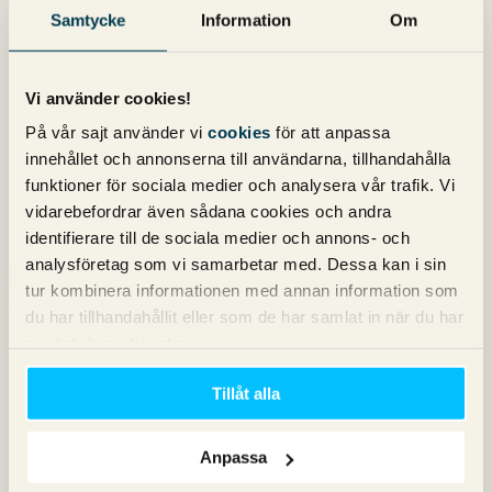
Därför kan det vara bra att vara vaksam om sökvolymen
Samtycke
Information
Om
på svenska är väldigt låg.
Vi använder cookies!
Kommentarsfältet är stängt.
På vår sajt använder vi
cookies
för att anpassa
innehållet och annonserna till användarna, tillhandahålla
Nyhetsbrev
funktioner för sociala medier och analysera vår trafik. Vi
vidarebefordrar även sådana cookies och andra
identifierare till de sociala medier och annons- och
Prenumerera på vårt nyhetsbrev för det
analysföretag som vi samarbetar med. Dessa kan i sin
senaste inom SEO, Google Ads och sociala
tur kombinera informationen med annan information som
medier!
du har tillhandahållit eller som de har samlat in när du har
använt deras tjänster.
Tillåt alla
Anpassa