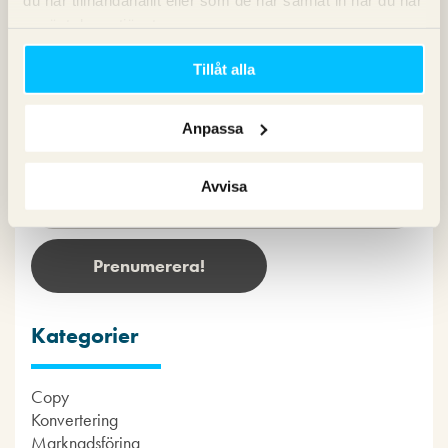
använt deras tjänster.
Nyhetsbrev
Tillåt alla
Prenumerera på vårt nyhetsbrev för det
senaste inom SEO, Google Ads och sociala
Anpassa
medier!
Avvisa
Kategorier
Copy
Konvertering
Marknadsföring