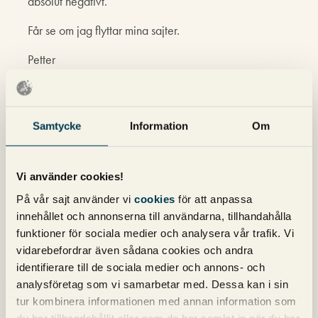
absolut negativt.
Får se om jag flyttar mina sajter.
Petter
Greger Andersson
skriver:
Samtycke
Information
Om
27 april 2013 kl. 00:12
Klickar jag på en länk – och det inte händer något inom
3-4 sekunder så blir jag otålig, och kanske går vidare till
Vi använder cookies!
nästa länk. Så att Google anser att slöa sidor är mindre
relevanta låter förnuftigt. Sen tror inte heller jag att man
På vår sajt använder vi
cookies
för att anpassa
kommer att kunna knipa placeringar med några färre
innehållet och annonserna till användarna, tillhandahålla
millisekunder. Det är nog i första hand de 10%
funktioner för sociala medier och analysera vår trafik. Vi
långsammaste som bör se upp.
vidarebefordrar även sådana cookies och andra
identifierare till de sociala medier och annons- och
analysföretag som vi samarbetar med. Dessa kan i sin
Kommentarsfältet är stängt.
tur kombinera informationen med annan information som
du har tillhandahållit eller som de har samlat in när du har