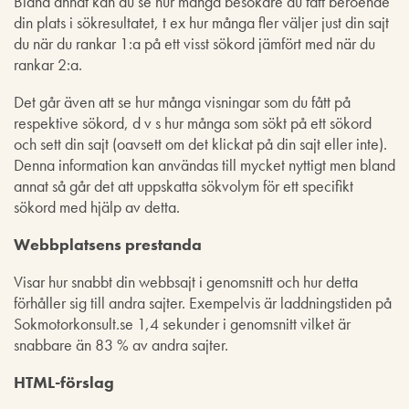
Bland annat kan du se hur många besökare du fått beroende
din plats i sökresultatet, t ex hur många fler väljer just din sajt
du när du rankar 1:a på ett visst sökord jämfört med när du
rankar 2:a.
Det går även att se hur många visningar som du fått på
respektive sökord, d v s hur många som sökt på ett sökord
och sett din sajt (oavsett om det klickat på din sajt eller inte).
Denna information kan användas till mycket nyttigt men bland
annat så går det att uppskatta sökvolym för ett specifikt
sökord med hjälp av detta.
Webbplatsens prestanda
Visar hur snabbt din webbsajt i genomsnitt och hur detta
förhåller sig till andra sajter. Exempelvis är laddningstiden på
Sokmotorkonsult.se 1,4 sekunder i genomsnitt vilket är
snabbare än 83 % av andra sajter.
HTML-förslag