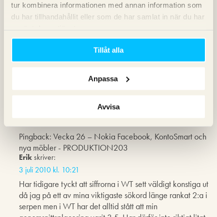
tur kombinera informationen med annan information som
2 juli 2010 kl. 12:31
du har tillhandahållit eller som de har samlat in när du har
Bettina,
använt deras tjänster.
Visning innebär att din webbsajt synts på en sökning på
Tillåt alla
ett visst sökord oavsett om den som sökt valt att att klicka
på din webbsajt eller inte i sökresultatet.
Anpassa
Och ett klick är följaktligen de som valt att klicka på just
din webbsajt när de sökt på något.
Avvisa
Pingback: Vecka 26 – Nokia Facebook, KontoSmart och
nya möbler - PRODUKTION203
Erik
skriver:
3 juli 2010 kl. 10:21
Har tidigare tyckt att siffrorna i WT sett väldigt konstiga ut
då jag på ett av mina viktigaste sökord länge rankat 2:a i
serpen men i WT har det alltid stått att min