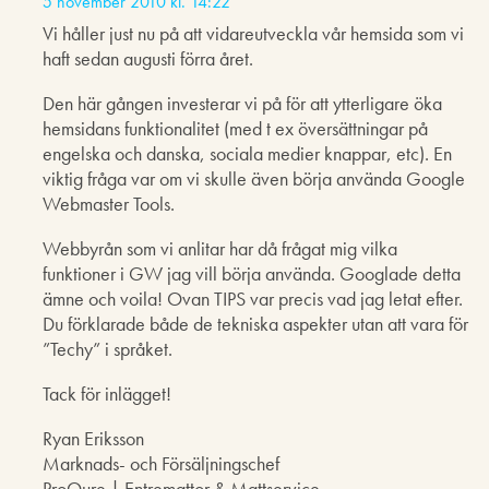
5 november 2010 kl. 14:22
Vi håller just nu på att vidareutveckla vår hemsida som vi
haft sedan augusti förra året.
Den här gången investerar vi på för att ytterligare öka
hemsidans funktionalitet (med t ex översättningar på
engelska och danska, sociala medier knappar, etc). En
viktig fråga var om vi skulle även börja använda Google
Webmaster Tools.
Webbyrån som vi anlitar har då frågat mig vilka
funktioner i GW jag vill börja använda. Googlade detta
ämne och voila! Ovan TIPS var precis vad jag letat efter.
Du förklarade både de tekniska aspekter utan att vara för
”Techy” i språket.
Tack för inlägget!
Ryan Eriksson
Marknads- och Försäljningschef
ProQure | Entremattor & Mattservice