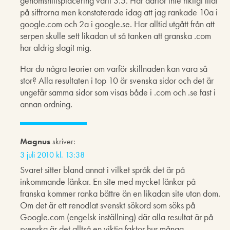
genomsnittsplacering varit 3.5. Har därför inte riktigt litat
på siffrorna men konstaterade idag att jag rankade 10a i
google.com och 2a i google.se. Har alltid utgått från att
serpen skulle sett likadan ut så tanken att granska .com
har aldrig slagit mig.
Har du några teorier om varför skillnaden kan vara så
stor? Alla resultaten i top 10 är svenska sidor och det är
ungefär samma sidor som visas både i .com och .se fast i
annan ordning.
Magnus
skriver:
3 juli 2010 kl. 13:38
Svaret sitter bland annat i vilket språk det är på
inkommande länkar. En site med mycket länkar på
franska kommer ranka bättre än en likadan site utan dom.
Om det är ett renodlat svenskt sökord som söks på
Google.com (engelsk inställning) där alla resultat är på
svenska är det alltså en viktig faktor hur många