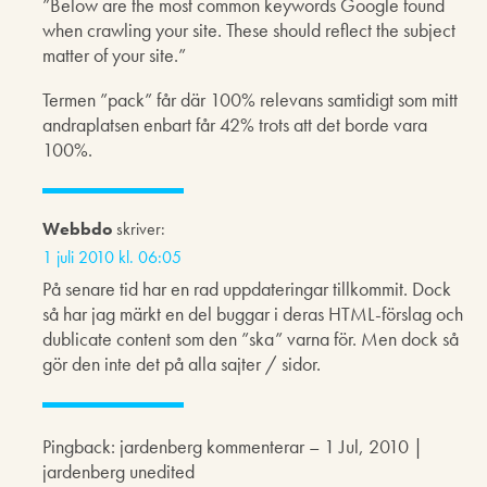
”Below are the most common keywords Google found
when crawling your site. These should reflect the subject
matter of your site.”
Termen ”pack” får där 100% relevans samtidigt som mitt
andraplatsen enbart får 42% trots att det borde vara
100%.
Webbdo
skriver:
1 juli 2010 kl. 06:05
På senare tid har en rad uppdateringar tillkommit. Dock
så har jag märkt en del buggar i deras HTML-förslag och
dublicate content som den ”ska” varna för. Men dock så
gör den inte det på alla sajter / sidor.
Pingback: jardenberg kommenterar – 1 Jul, 2010 |
jardenberg unedited