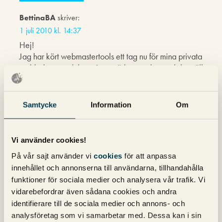
BettinaBA
skriver:
1 juli 2010 kl. 14:37
Hej!
Jag har kört webmastertools ett tag nu för mina privata
webbplatser och har nått utmärkta resultat vad det gäller
sökbarhet och ”unikitet” gällande sökord.
Dock förstår jag inte skillnaden på visning och klick. Var
Samtycke
Information
Om
finns manualen för hur man skall tolka det man ser?
Vi använder cookies!
Kim
skriver:
På vår sajt använder vi
cookies
för att anpassa
1 juli 2010 kl. 17:04
innehållet och annonserna till användarna, tillhandahålla
Funktionen som mäter webbsidans prestanda är grym.
funktioner för sociala medier och analysera vår trafik. Vi
Något som fler borde kika på.
vidarebefordrar även sådana cookies och andra
identifierare till de sociala medier och annons- och
analysföretag som vi samarbetar med. Dessa kan i sin
Michael
skriver: