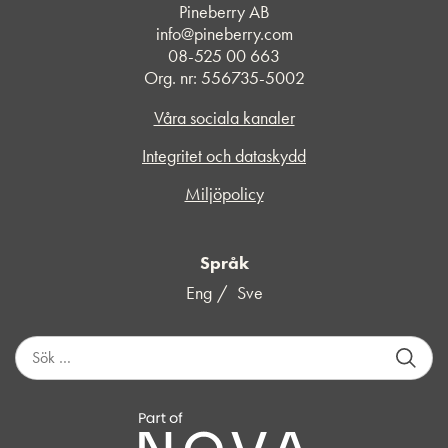
Pineberry AB
info@pineberry.com
08-525 00 663
Org. nr: 556735-5002
Våra sociala kanaler
Integritet och dataskydd
Miljöpolicy
Språk
Eng
Sve
S
ö
k
e
f
t