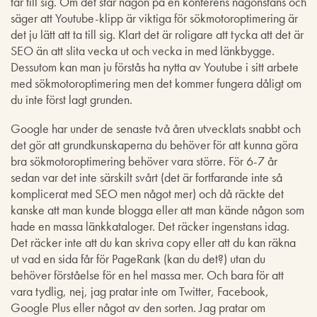
tar till sig. Om det står någon på en konferens någonstans och
säger att Youtube-klipp är viktiga för sökmotoroptimering är
det ju lätt att ta till sig. Klart det är roligare att tycka att det är
SEO än att slita vecka ut och vecka in med länkbygge.
Dessutom kan man ju förstås ha nytta av Youtube i sitt arbete
med sökmotoroptimering men det kommer fungera dåligt om
du inte först lagt grunden.
Google har under de senaste två åren utvecklats snabbt och
det gör att grundkunskaperna du behöver för att kunna göra
bra sökmotoroptimering behöver vara större. För 6-7 år
sedan var det inte särskilt svårt (det är fortfarande inte så
komplicerat med SEO men något mer) och då räckte det
kanske att man kunde blogga eller att man kände någon som
hade en massa länkkataloger. Det räcker ingenstans idag.
Det räcker inte att du kan skriva copy eller att du kan räkna
ut vad en sida får för PageRank (kan du det?) utan du
behöver förståelse för en hel massa mer. Och bara för att
vara tydlig, nej, jag pratar inte om Twitter, Facebook,
Google Plus eller något av den sorten. Jag pratar om