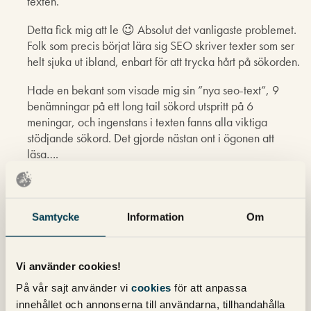
texten.”
Detta fick mig att le 😉 Absolut det vanligaste problemet.
Folk som precis börjat lära sig SEO skriver texter som ser
helt sjuka ut ibland, enbart för att trycka hårt på sökorden.
Hade en bekant som visade mig sin ”nya seo-text”, 9
benämningar på ett long tail sökord utspritt på 6
meningar, och ingenstans i texten fanns alla viktiga
stödjande sökord. Det gjorde nästan ont i ögonen att
läsa….
Agneta
skriver:
Samtycke
Information
Om
9 november 2012 kl. 17:51
Ett bra inlägg.
Vi använder cookies!
På vår sajt använder vi
cookies
för att anpassa
Klas
skriver:
innehållet och annonserna till användarna, tillhandahålla