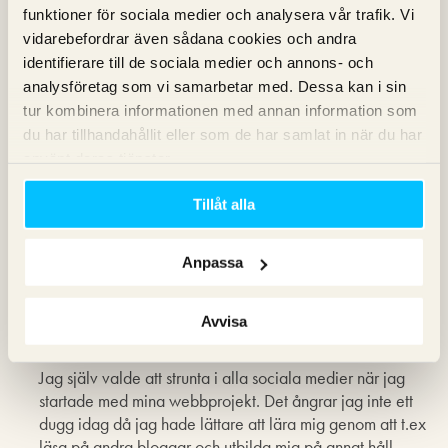
11 november 2012 kl. 23:32
funktioner för sociala medier och analysera vår trafik. Vi
Jag köpte länkar på 50lappen.se och det gav resultat.
vidarebefordrar även sådana cookies och andra
Vad tror ni om det? Jag vet att det kan vara farligt med
identifierare till de sociala medier och annons- och
analysföretag som vi samarbetar med. Dessa kan i sin
tur kombinera informationen med annan information som
Magnus Bråth
skriver:
du har tillhandahållit eller som de har samlat in när du har
12 november 2012 kl. 10:18
använt deras tjänster.
Jag har inte koll på den aktuella tjänsten, om adressen
indikerar priset skulle jag nog fundera både en och två
Tillåt alla
gånger innan jag gjorde en sån investering. Billigt är inte
alltid bra.
Anpassa
Rasmus
skriver:
Avvisa
12 november 2012 kl. 22:55
Jag själv valde att strunta i alla sociala medier när jag
startade med mina webbprojekt. Det ångrar jag inte ett
dugg idag då jag hade lättare att lära mig genom att t.ex
läsa på andra bloggar och utbilda mig på annat håll.