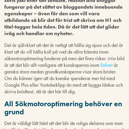
sorts jakt efter det senaste. Nästan alla bloggar
fungerar på det sättet av bloggandets inneboende
egenskaper – även för den som vill vara
utbildande så blir det för trist att skriva om H1 och
titel-taggar hela tiden. Då är det lätt att det glider
iväg och handlar om nyheter.
Det är självklart att det är vettigt att hålla sig ajour och det är
klart att du vill hålla koll på vad de allra främsta inom
sökmotoroptimering funderar på men det finns risker. Min bild
är att det blir allt vanligare att kunskaperna inom
finliret
är
ganska stora medan grundkunskaperna visar stora brister.
Om du känner igen att du kanske spenderar mer tid med
Google Plus eller Youtubeklipp än med att bygga länkar och
skriva brödtext, då är det här till dig.
All Sökmotoroptimering behöver en
grund
Det är väldigt lätt hänt att det blir de roliga delarna som man