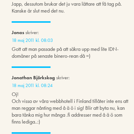
Japp, dessutom brukar det ju vara lättare att få tag på.
Kanske är slut med det nu.
Jonas
skriver:
18 maj 2011 kl. 08:03
Gott att man passade på att säkra upp med lite IDN-
domäner på senaste binero-rean då =)
Jonathan Björkskog
skriver:
18 maj 2011 kl. 08:24
Oj!
Och vissa av våra webbhotell i Finland tillåter inte ens att
man reggar nånting med å ä ö i sig! Blir att byta nu, kan
bara tänka mig hur många .fi addresser med å ä ö som
finns lediga..:)