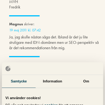
MVH
Fredrik
Magnus
skriver:
19 maj 2011 kl. 07:42
Ja, jag skulle nästan säga det. Ibland är det ju lite
struligare med IDN-domänen men ur SEO-perspektiv så
är det rekommendationen från mig.
Markus Jalmerot
skriver:
19 maj 2011 kl. 12:25
Kan bara hålla med. IDN domäner har fått ett verkligt lyft
Samtycke
Information
Om
i år.
Har noterat att både .se och .nu IDN’s snabbt kan ranka
väldigt bra om sökordet finns med i domännamnet.
Vi använder cookies!