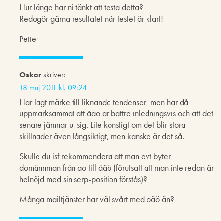
Hur länge har ni tänkt att testa detta?
Redogör gärna resultatet när testet är klart!
Petter
Oskar
skriver:
18 maj 2011 kl. 09:24
Har lagt märke till liknande tendenser, men har då
uppmärksammat att åäö är bättre inledningsvis och att det
senare jämnar ut sig. Lite konstigt om det blir stora
skillnader även långsiktigt, men kanske är det så.
Skulle du isf rekommendera att man evt byter
domännman från ao till åäö (förutsatt att man inte redan är
helnöjd med sin serp-position förstås)?
Många mailtjänster har väl svårt med oäö än?