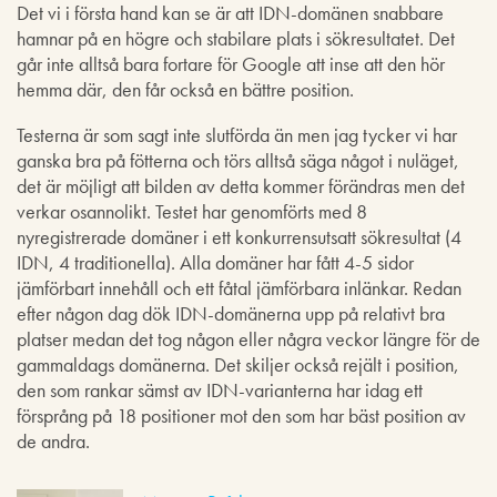
Det vi i första hand kan se är att IDN-domänen snabbare
hamnar på en högre och stabilare plats i sökresultatet. Det
går inte alltså bara fortare för Google att inse att den hör
hemma där, den får också en bättre position.
Testerna är som sagt inte slutförda än men jag tycker vi har
ganska bra på fötterna och törs alltså säga något i nuläget,
det är möjligt att bilden av detta kommer förändras men det
verkar osannolikt. Testet har genomförts med 8
nyregistrerade domäner i ett konkurrensutsatt sökresultat (4
IDN, 4 traditionella). Alla domäner har fått 4-5 sidor
jämförbart innehåll och ett fåtal jämförbara inlänkar. Redan
efter någon dag dök IDN-domänerna upp på relativt bra
platser medan det tog någon eller några veckor längre för de
gammaldags domänerna. Det skiljer också rejält i position,
den som rankar sämst av IDN-varianterna har idag ett
försprång på 18 positioner mot den som har bäst position av
de andra.