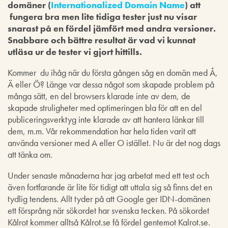
domäner (
Internationalized Domain Name
) att
fungera bra men lite tidiga tester just nu visar
snarast på en fördel jämfört med andra versioner.
Snabbare och bättre resultat är vad vi kunnat
utläsa ur de tester vi gjort hittills.
Kommer du ihåg när du första gången såg en domän med Å,
Ä eller Ö? Länge var dessa något som skapade problem på
många sätt, en del browsers klarade inte av dem, de
skapade struligheter med optimeringen bla för att en del
publiceringsverktyg inte klarade av att hantera länkar till
dem, m.m. Vår rekommendation har hela tiden varit att
använda versioner med A eller O istället. Nu är det nog dags
att tänka om.
Under senaste månaderna har jag arbetat med ett test och
även fortfarande är lite för tidigt att uttala sig så finns det en
tydlig tendens. Allt tyder på att Google ger IDN-domänen
ett försprång när sökordet har svenska tecken. På sökordet
Kålrot kommer alltså Kålrot.se få fördel gentemot Kalrot.se.