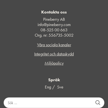
Kontakta oss
Pineberry AB
info@pineberry.com
08-525 00 663
Org. nr: 556735-5002
Våra sociala kanaler
Integritet och dataskydd
Miljöpolicy
Språk
Eng
Sve
S
ö
k