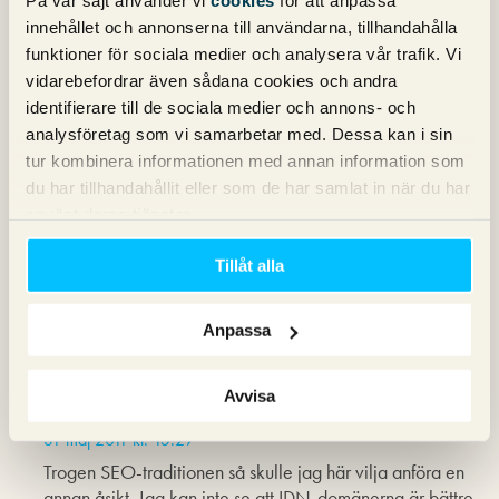
På vår sajt använder vi
cookies
för att anpassa
innehållet och annonserna till användarna, tillhandahålla
Anna
skriver:
funktioner för sociala medier och analysera vår trafik. Vi
22 maj 2011 kl. 08:26
vidarebefordrar även sådana cookies och andra
Det låter bra, jag har ett antal IDN-domäner.
identifierare till de sociala medier och annons- och
analysföretag som vi samarbetar med. Dessa kan i sin
tur kombinera informationen med annan information som
du har tillhandahållit eller som de har samlat in när du har
Carl
skriver:
använt deras tjänster.
30 maj 2011 kl. 11:44
Känns verkligen välkommet, trots detta har jag inte märkt
Tillåt alla
mycket skillnad själv. Skulle vara intressant att veta om
denna förändring är exklusiv till .se/.nu domäner eller
även påverkar net/com/org.
Anpassa
Avvisa
Nikke Lindqvist
skriver:
31 maj 2011 kl. 15:29
Trogen SEO-traditionen så skulle jag här vilja anföra en
annan åsikt. Jag kan inte se att IDN-domänerna är bättre,