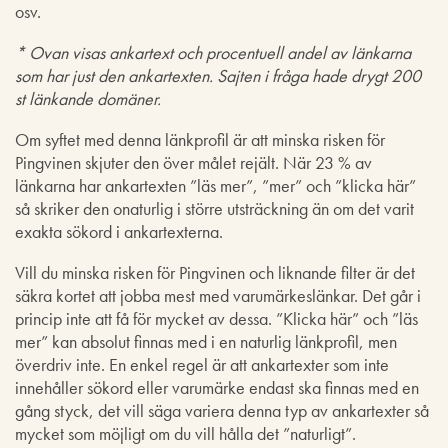
osv.
* Ovan visas ankartext och procentuell andel av länkarna
som har just den ankartexten. Sajten i fråga hade drygt 200
st länkande domäner.
Om syftet med denna länkprofil är att minska risken för
Pingvinen skjuter den över målet rejält. När 23 % av
länkarna har ankartexten ”läs mer”, ”mer” och ”klicka här”
så skriker den onaturlig i större utsträckning än om det varit
exakta sökord i ankartexterna.
Vill du minska risken för Pingvinen och liknande filter är det
säkra kortet att jobba mest med varumärkeslänkar. Det går i
princip inte att få för mycket av dessa. ”Klicka här” och ”läs
mer” kan absolut finnas med i en naturlig länkprofil, men
överdriv inte. En enkel regel är att ankartexter som inte
innehåller sökord eller varumärke endast ska finnas med en
gång styck, det vill säga variera denna typ av ankartexter så
mycket som möjligt om du vill hålla det ”naturligt”.