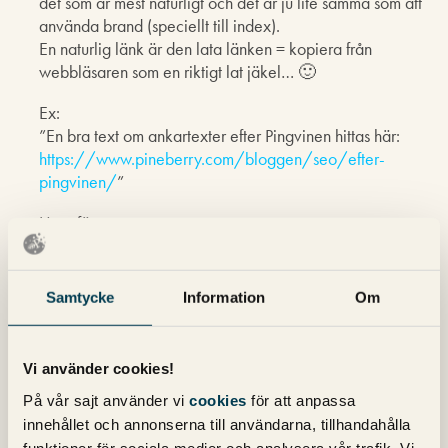
det som är mest naturligt och det är ju lite samma som att
använda brand (speciellt till index).
En naturlig länk är den lata länken = kopiera från
webbläsaren som en riktigt lat jäkel… 🙂
Ex:
”En bra text om ankartexter efter Pingvinen hittas här:
https://www.pineberry.com/bloggen/seo/efter-
pingvinen/
”
Ungefär.
Vad gäller förekomsten av ”www.domäns.se” bara
MÅSTE det ju ha handlat om en smslånesajt i exemplet
Samtycke
Information
Om
ovan. 😀
Vi använder cookies!
Michael Wahlgren
skriver:
På vår sajt använder vi
cookies
för att anpassa
22 oktober 2013 kl. 16:25
innehållet och annonserna till användarna, tillhandahålla
Simon,
funktioner för sociala medier och analysera vår trafik. Vi