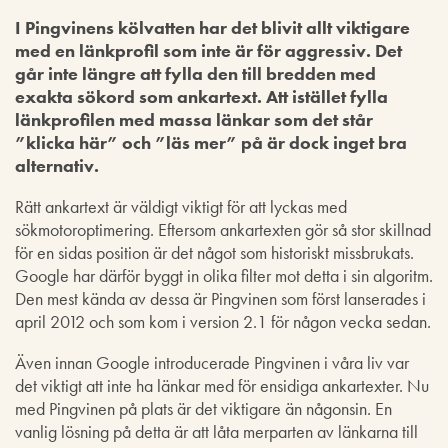
I Pingvinens kölvatten har det blivit allt viktigare
med en länkprofil som inte är för aggressiv. Det
går inte längre att fylla den till bredden med
exakta sökord som ankartext. Att istället fylla
länkprofilen med massa länkar som det står
”klicka här” och ”läs mer” på är dock inget bra
alternativ.
Rätt ankartext är väldigt viktigt för att lyckas med
sökmotoroptimering. Eftersom ankartexten gör så stor skillnad
för en sidas position är det något som historiskt missbrukats.
Google har därför byggt in olika filter mot detta i sin algoritm.
Den mest kända av dessa är Pingvinen som först lanserades i
april 2012 och som kom i version 2.1 för någon vecka sedan.
Även innan Google introducerade Pingvinen i våra liv var
det viktigt att inte ha länkar med för ensidiga ankartexter. Nu
med Pingvinen på plats är det viktigare än någonsin. En
vanlig lösning på detta är att låta merparten av länkarna till