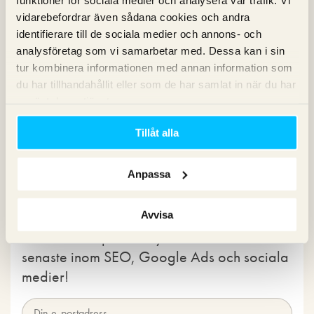
vidarebefordrar även sådana cookies och andra
håller helt med om att URL-länkar är väldigt ”naturliga”.
identifierare till de sociala medier och annons- och
Det var faktiskt inte en smslånesajt utan en sajt i ett
analysföretag som vi samarbetar med. Dessa kan i sin
ganska traditionellt segment 🙂
tur kombinera informationen med annan information som
du har tillhandahållit eller som de har samlat in när du har
använt deras tjänster.
Pingback: En ny Pingvin | Sökmotorkonsult.se
Tillåt alla
Kommentarsfältet är stängt.
Anpassa
Nyhetsbrev
Avvisa
Prenumerera på vårt nyhetsbrev för det
senaste inom SEO, Google Ads och sociala
medier!