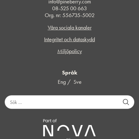
info@pineberry.com
08-525 00 663
Org. nr: 556735-5002
Våra sociala kanaler
Integritet och dataskydd
Miljöpolicy
Språk
Eng
Sve
S
ö
k
e
f
t
e
r