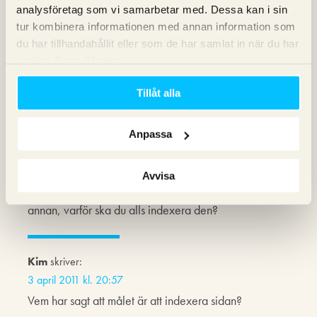
analysföretag som vi samarbetar med. Dessa kan i sin
tur kombinera informationen med annan information som
Kim
skriver:
du har tillhandahållit eller som de har samlat in när du har
3 april 2011 kl. 19:03
använt deras tjänster.
Du får gärna komma med en optimal lösning på det
problemet isåfall. Just nu är Canonical mkt bättre än inget
Tillåt alla
då 301or inte fungerar.
Anpassa
Magnus
skriver:
3 april 2011 kl. 19:04
Avvisa
Ok, du har en sida med mycket liten skillnad mot en
annan, varför ska du alls indexera den?
Kim
skriver:
3 april 2011 kl. 20:57
Vem har sagt att målet är att indexera sidan?