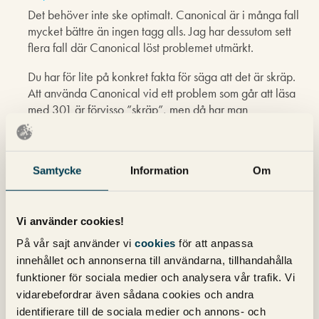
Det behöver inte ske optimalt. Canonical är i många fall
mycket bättre än ingen tagg alls. Jag har dessutom sett
flera fall där Canonical löst problemet utmärkt.
Du har för lite på konkret fakta för säga att det är skräp.
Att använda Canonical vid ett problem som går att läsa
med 301 är förvisso ”skräp”, men då har man
missuppfattat hur den taggen skall användas.
Samtycke
Information
Om
Magnus
skriver:
3 april 2011 kl. 18:35
Ok men jag tänker inte i den här bloggen lära ut knep
Vi använder cookies!
som på ett suboptimalt sätt ”löser problem utmärkt.” Jag
På vår sajt använder vi
cookies
för att anpassa
ställer lite högre krav än så, det finns bättre lösningar och
innehållet och annonserna till användarna, tillhandahålla
då är det oansvarigt att sprida taggen – det är en ursäkt
funktioner för sociala medier och analysera vår trafik. Vi
för sökmotoroptimerare som inte riktigt vet vad de gör –
vidarebefordrar även sådana cookies och andra
det är en räddningslina för klåpare.
identifierare till de sociala medier och annons- och