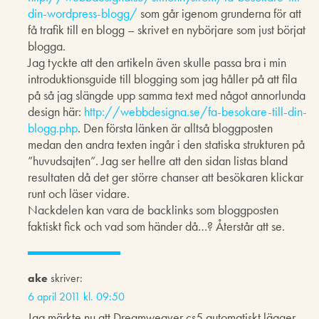
din-wordpress-blogg/
som går igenom grunderna för att
få trafik till en blogg – skrivet en nybörjare som just börjat
blogga.
Jag tyckte att den artikeln även skulle passa bra i min
introduktionsguide till blogging som jag håller på att fila
på så jag slängde upp samma text med något annorlunda
design här:
http://webbdesigna.se/fa-besokare-till-din-
blogg.php
. Den första länken är alltså bloggposten
medan den andra texten ingår i den statiska strukturen på
”huvudsajten”. Jag ser hellre att den sidan listas bland
resultaten då det ger större chanser att besökaren klickar
runt och läser vidare.
Nackdelen kan vara de backlinks som bloggposten
faktiskt fick och vad som händer då…? Återstår att se.
ake
skriver:
6 april 2011 kl. 09:50
Jag märkte nu att Dreamweaver cs5 automatiskt lägger