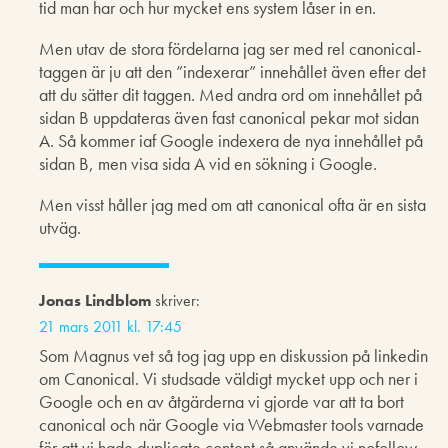
tid man har och hur mycket ens system låser in en.
Men utav de stora fördelarna jag ser med rel canonical-
taggen är ju att den ”indexerar” innehållet även efter det
att du sätter dit taggen. Med andra ord om innehållet på
sidan B uppdateras även fast canonical pekar mot sidan
A. Så kommer iaf Google indexera de nya innehållet på
sidan B, men visa sida A vid en sökning i Google.
Men visst håller jag med om att canonical ofta är en sista
utväg.
Jonas Lindblom
skriver:
21 mars 2011 kl. 17:45
Som Magnus vet så tog jag upp en diskussion på linkedin
om Canonical. Vi studsade väldigt mycket upp och ner i
Google och en av åtgärderna vi gjorde var att ta bort
canonical och när Google via Webmaster tools varnade
för att vi hade duplicate content så använde vi nofollow