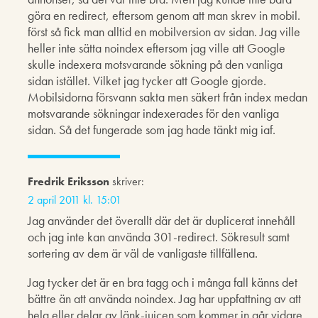
göra en redirect, eftersom genom att man skrev in mobil.
först så fick man alltid en mobilversion av sidan. Jag ville
heller inte sätta noindex eftersom jag ville att Google
skulle indexera motsvarande sökning på den vanliga
sidan istället. Vilket jag tycker att Google gjorde.
Mobilsidorna försvann sakta men säkert från index medan
motsvarande sökningar indexerades för den vanliga
sidan. Så det fungerade som jag hade tänkt mig iaf.
Fredrik Eriksson
skriver:
2 april 2011 kl. 15:01
Jag använder det överallt där det är duplicerat innehåll
och jag inte kan använda 301-redirect. Sökresult samt
sortering av dem är väl de vanligaste tillfällena.
Jag tycker det är en bra tagg och i många fall känns det
bättre än att använda noindex. Jag har uppfattning av att
hela eller delar av länk-juicen som kommer in går vidare