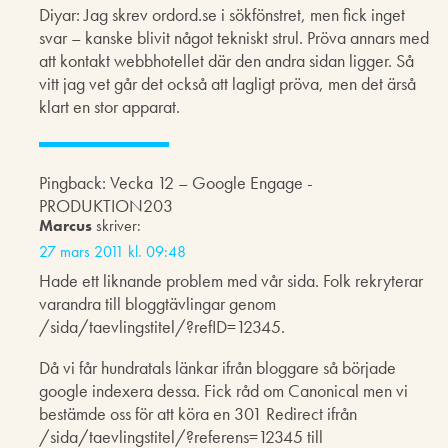
Diyar: Jag skrev ordord.se i sökfönstret, men fick inget
svar – kanske blivit något tekniskt strul. Pröva annars med
att kontakt webbhotellet där den andra sidan ligger. Så
vitt jag vet går det också att lagligt pröva, men det ärså
klart en stor apparat.
Pingback: Vecka 12 – Google Engage -
PRODUKTION203
Marcus
skriver:
27 mars 2011 kl. 09:48
Hade ett liknande problem med vår sida. Folk rekryterar
varandra till bloggtävlingar genom
/sida/taevlingstitel/?refID=12345.
Då vi får hundratals länkar ifrån bloggare så började
google indexera dessa. Fick råd om Canonical men vi
bestämde oss för att köra en 301 Redirect ifrån
/sida/taevlingstitel/?referens=12345 till