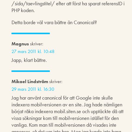
/sida/taevlingstitel/ efter att först ha sparat referensID i
PHP koden.
Detta borde väl vara bättre än Canonical?
Magnus
skriver:
27 mars 2011 kl. 10:48
Japp, klart bättre.
Mikael Lindström
skriver:
29 mars 2011 kl. 16:30
Jag har använt canonical för att Google inte skulle
indexera mobilversionen av en site. Jag hade nämligen
börjat råka indexera mobil.siten.se och upptäckte då att
vissa sökningar kom till mobilversionen istället för den
vanliga. Kom man till mobilversionen då visades inte
annonser, så det var inte bra. Men jag kunde inte bara