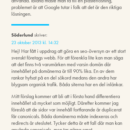
använda. Ibland måste man ta till en plåsterlösning,
problemet är att Google tutar i folk att det är den riktiga
lösningen.
Söderlund
skriver:
23 oktober 2013 kl. 14:32
Hej! Har fått i uppdrag att göra en seo-översyn av ett stort
svenskt företags webb. För att förenkla lite kan man säga
att det finns två varumärken med varsin domän där
innehållet på domänerna är till 90% lika. En av dem
rankar hyfsat på en del sökord medans den andra har
blygsam organisk trafik. Båda siterna har en del inlänkar.
Mitt förslag kommer att bli att i första hand differentiera
innehållet så mycket som möjligt. Därefter kommer jag
föreslå att de sidor var innehåll fortfarande är duplicerat
får canonicals. Båda domänerna måste indexeras och
redirects är uteslutet. Tycker detta är ett fall där man kan
använda canonicals, men tar gärna emot