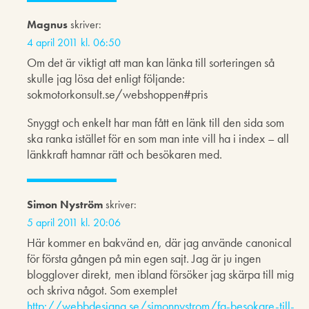
Magnus
skriver:
4 april 2011 kl. 06:50
Om det är viktigt att man kan länka till sorteringen så
skulle jag lösa det enligt följande:
sokmotorkonsult.se/webshoppen#pris
Snyggt och enkelt har man fått en länk till den sida som
ska ranka istället för en som man inte vill ha i index – all
länkkraft hamnar rätt och besökaren med.
Simon Nyström
skriver:
5 april 2011 kl. 20:06
Här kommer en bakvänd en, där jag använde canonical
för första gången på min egen sajt. Jag är ju ingen
blogglover direkt, men ibland försöker jag skärpa till mig
och skriva något. Som exemplet
http://webbdesigna.se/simonnystrom/fa-besokare-till-