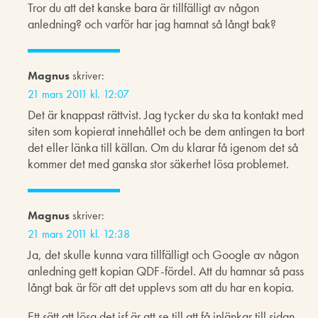
Tror du att det kanske bara är tillfälligt av någon
anledning? och varför har jag hamnat så långt bak?
Magnus
skriver:
21 mars 2011 kl. 12:07
Det är knappast rättvist. Jag tycker du ska ta kontakt med
siten som kopierat innehållet och be dem antingen ta bort
det eller länka till källan. Om du klarar få igenom det så
kommer det med ganska stor säkerhet lösa problemet.
Magnus
skriver:
21 mars 2011 kl. 12:38
Ja, det skulle kunna vara tillfälligt och Google av någon
anledning gett kopian QDF-fördel. Att du hamnar så pass
långt bak är för att det upplevs som att du har en kopia.
Ett sätt att lösa det isf är att se till att få inlänkar till sidan,