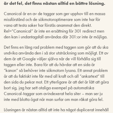
är det fel, det finns nästan alltid en bättre lösning.
Canonical är en av de taggar som ger upphov till en massa
missförstånd och de sökmotoroptimerare som inte har för
vana att testa saker har förstås anammat den direkt.
Rel=”Canonical” är inte en ersättning för 301 redirect men
den kan i undantagsfall användas där 301:or inte är möjliga.
Det finns en lång rad problem med taggen som gör att du ska
undvika använda den i så stor utsträckning som möjligt. Ett av
dem är att Google väljer själva när de vill förhålla sig till
taggen eller inte. Bara för att du hävdar att en sida är
”kanon” så behöver inte sökmotorn lyssna. Ett annat problem
är att du faktiskt inte får med all kraft och all ”ankartext” till
den sida du pekar mot. Ett ytterligare är att det är lätt att göra
bort sig, jag har sett otaliga exempel på automatiska
Canonical-taggar som avindexerat hela siter – man ser ju
inte med blotta ögat när man surfar om man råkat göra fel.
Lösningen är nästan alltid att inte ha något duplicerat innehåll