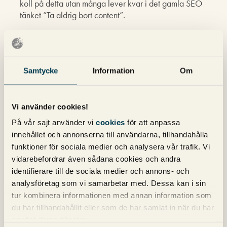
koll på detta utan många lever kvar i det gamla SEO
tänket ”Ta aldrig bort content”.
Magnus Bråth
skriver:
26 september 2012 kl. 12:48
Samtycke
Information
Om
Ja, om man råkat gasa på med bara en massa mer
innehåll så har även jag sett att det går att vända det
genom att helt enkelt rensa. Sett ordentliga kliv uppåt på
Vi använder cookies!
siter som fått sig en bättre struktur och där stora delar av
På vår sajt använder vi
cookies
för att anpassa
det mer meningslösa innehållet tagits bort.
innehållet och annonserna till användarna, tillhandahålla
funktioner för sociala medier och analysera vår trafik. Vi
vidarebefordrar även sådana cookies och andra
Robin
skriver:
identifierare till de sociala medier och annons- och
27 september 2012 kl. 10:37
analysföretag som vi samarbetar med. Dessa kan i sin
Intressant artikel! Jag har en helt annan fråga. Är det
tur kombinera informationen med annan information som
något problem med ert seo-verktyg? Jag har inte kunnat
du har tillhandahållit eller som de har samlat in när du har
använda det på flera veckor.
använt deras tjänster.