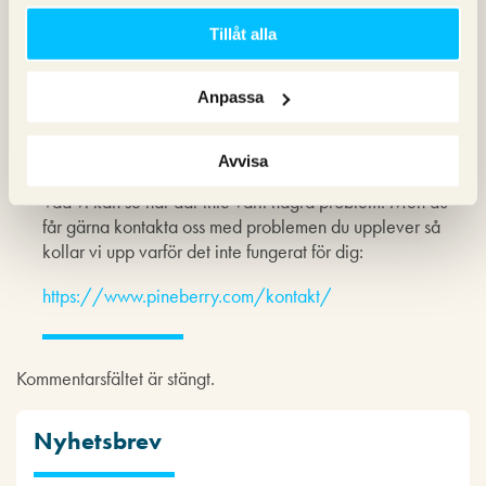
Tillåt alla
Michael
skriver:
27 september 2012 kl. 14:13
Anpassa
Robin,
Tack för din kommentar.
Avvisa
Vad vi kan se har där inte varit några problem. Men du
får gärna kontakta oss med problemen du upplever så
kollar vi upp varför det inte fungerat för dig:
https://www.pineberry.com/kontakt/
Kommentarsfältet är stängt.
Nyhetsbrev