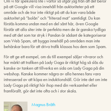
Om vi får spekulera lite i varför så utgår jag från att det beror
på att Google vill visa innehåll från auktoriteter på ett
område och de tror inte riktigt på att du kan vara både
auktoritet på ”bolån” och ”friterad mat” samtidigt. Du kan
förstås komma undan med en del sånt här, även Google
förstår att alla siter inte är perfekta men de är ganska tydliga
med att det som tar stryk i Pandan är sådant de kategoriserar
som Web Spam, att bygga innehåll på områden man inte
behärskar bara för att driva trafik klassas hos dem som Spam.
För att ge ett exmpel, om du till exempel säljer vitvaror och
har märkt att trafiken på Lady Gaga är riktigt hög så slås du
kanske av tanken att tillverka en sida om Lady Gaga på din
webshop. Kanske kommer några av alla hennes fans vara
intresserad av att köpa en induktionshäll. Gör inte det om inte
Lady Gaga på riktigt hör ihop med din verksamhet eller
framförallt, gör det inte ofta och i stor skala.
Magnus Bråth