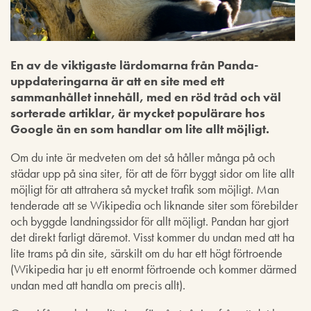
En av de viktigaste lärdomarna från Panda-
uppdateringarna är att en site med ett
sammanhållet innehåll, med en röd tråd och väl
sorterade artiklar, är mycket populärare hos
Google än en som handlar om lite allt möjligt.
Om du inte är medveten om det så håller många på och
städar upp på sina siter, för att de förr byggt sidor om lite allt
möjligt för att attrahera så mycket trafik som möjligt. Man
tenderade att se Wikipedia och liknande siter som förebilder
och byggde landningssidor för allt möjligt. Pandan har gjort
det direkt farligt däremot. Visst kommer du undan med att ha
lite trams på din site, särskilt om du har ett högt förtroende
(Wikipedia har ju ett enormt förtroende och kommer därmed
undan med att handla om precis allt).