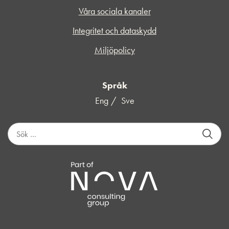
Våra sociala kanaler
Integritet och dataskydd
Miljöpolicy
Språk
Eng
Sve
S
ö
k
e
f
t
e
r
: