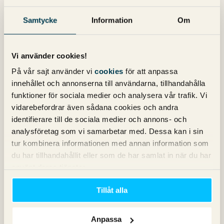
Samtycke
Information
Om
4 kommentarer på "
SEO och PR
"
Christian
skriver:
Vi använder cookies!
28 februari 2010 kl. 19:42
På vår sajt använder vi
cookies
för att anpassa
Jim Keyzer, en känd polis, kolla hans sökning:
innehållet och annonserna till användarna, tillhandahålla
http://www.google.se/#hl=sv&source=hp&q=Jim+Keyz
funktioner för sociala medier och analysera vår trafik. Vi
er&btnG=Google-
vidarebefordrar även sådana cookies och andra
s%C3%B6kning&meta=&aq=f&oq=Jim+Keyzer&fp=e075
identifierare till de sociala medier och annons- och
e3c5aacffd00
analysföretag som vi samarbetar med. Dessa kan i sin
tur kombinera informationen med annan information som
känner man inte närmare till bakgrunden tror man att han
du har tillhandahållit eller som de har samlat in när du har
är Jimmy Hoffa, rutten ända in i kärnan, och hur många
använt deras tjänster.
känner till bakgrunden!
Tillåt alla
Christian
skriver:
28 februari 2010 kl. 19:52
Anpassa