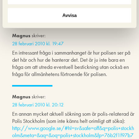
Ja, men det är ju exekverare av våldmonopolet så de
bryr sig inte, de kan ju skjuta folk lagligt!
Avvisa
Magnus
skriver:
28 februari 2010 kl. 19:47
En intressant fråga i sammanhanget är hur polisen ser på
det här och hur de hanterar det. Det är ju inte bara en
fråga om att utreda eventuell bestickning utan också en
fråga för allmänhetens förtroende för polisen.
Magnus
skriver:
28 februari 2010 kl. 20:12
En annan mycket aktuell sökning som är polis-relaterad är
Polis Stockholm (som inte känns helt orimligt att söka):
http://www.google.se/#hl=sv&safe=off&q=polis+stockh
olm&meta=&aq=&oq=polis+stockholm&fp=76b2f1f97b7