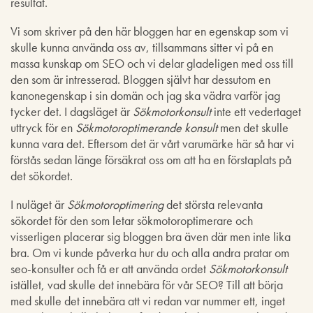
resultat.
Vi som skriver på den här bloggen har en egenskap som vi
skulle kunna använda oss av, tillsammans sitter vi på en
massa kunskap om SEO och vi delar gladeligen med oss till
den som är intresserad. Bloggen självt har dessutom en
kanonegenskap i sin domän och jag ska vädra varför jag
tycker det. I dagsläget är
Sökmotorkonsult
inte ett vedertaget
uttryck för en
Sökmotoroptimerande konsult
men det skulle
kunna vara det. Eftersom det är vårt varumärke här så har vi
förstås sedan länge försäkrat oss om att ha en förstaplats på
det sökordet.
I nuläget är
Sökmotoroptimering
det största relevanta
sökordet för den som letar sökmotoroptimerare och
visserligen placerar sig bloggen bra även där men inte lika
bra. Om vi kunde påverka hur du och alla andra pratar om
seo-konsulter och få er att använda ordet
Sökmotorkonsult
istället, vad skulle det innebära för vår SEO? Till att börja
med skulle det innebära att vi redan var nummer ett, inget