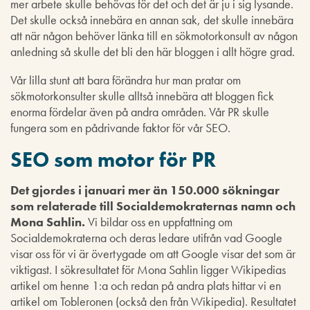
mer arbete skulle behövas för det och det är ju i sig lysande.
Det skulle också innebära en annan sak, det skulle innebära
att när någon behöver länka till en sökmotorkonsult av någon
anledning så skulle det bli den här bloggen i allt högre grad.
Vår lilla stunt att bara förändra hur man pratar om
sökmotorkonsulter skulle alltså innebära att bloggen fick
enorma fördelar även på andra områden. Vår PR skulle
fungera som en pådrivande faktor för vår SEO.
SEO som motor för PR
Det gjordes i januari mer än 150.000 sökningar
som relaterade till Socialdemokraternas namn och
Mona Sahlin.
Vi bildar oss en uppfattning om
Socialdemokraterna och deras ledare utifrån vad Google
visar oss för vi är övertygade om att Google visar det som är
viktigast. I sökresultatet för Mona Sahlin ligger Wikipedias
artikel om henne 1:a och redan på andra plats hittar vi en
artikel om Tobleronen (också den från Wikipedia). Resultatet