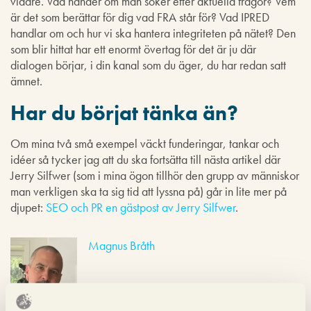
vidare. Vad händer om man söker efter aktuella frågor? Vem
är det som berättar för dig vad FRA står för? Vad IPRED
handlar om och hur vi ska hantera integriteten på nätet? Den
som blir hittat har ett enormt övertag för det är ju där
dialogen börjar, i din kanal som du äger, du har redan satt
ämnet.
Har du börjat tänka än?
Om mina två små exempel väckt funderingar, tankar och
idéer så tycker jag att du ska fortsätta till nästa artikel där
Jerry Silfwer (som i mina ögon tillhör den grupp av människor
man verkligen ska ta sig tid att lyssna på) går in lite mer på
djupet:
SEO och PR en gästpost av Jerry Silfwer
.
Magnus Bråth