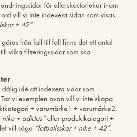
landningssidor för alla skostorlekar inom
d vill vi inte indexera sidan som visas
lskor + 42”
.
s från fall till fall finns det ett antal
ill vilka filtreringssidor som ska
lter
n dålig idé att indexera sidor som
. Tar vi exemplen ovan vill vi inte skapa
uktkategori + varumärke1 + varumärke2,
+ nike + adidas”
eller produktkategori +
et vill säga
”fotbollsskor + nike + 42”
.