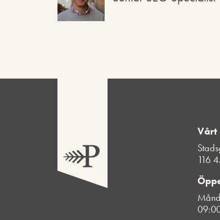
Vårt
Stads
116 4
Öppe
Månda
09:00