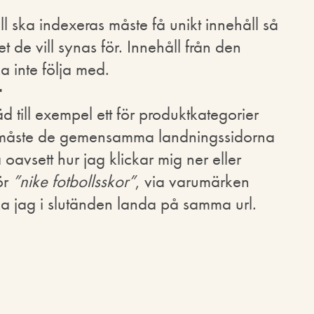
ill ska indexeras måste få unikt innehåll så
et de vill synas för. Innehåll från den
a inte följa med.
r
d till exempel ett för produktkategorier
å måste de gemensamma landningssidorna
 oavsett hur jag klickar mig ner eller
för
”nike fotbollsskor”
, via varumärken
ska jag i slutänden landa på samma url.