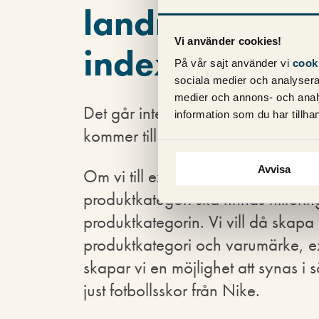
landningssido
Vi använder cookies!
indexera?
På vår sajt använder vi
cook
sociala medier och analysera 
medier och annons- och anal
Det går inte att ge ett generellt s
information som du har tillhan
kommer till filtreringsfunktioner, ut
Avvisa
Om vi till exempel säljer skor vill 
produktkategori ska finnas filtrer
produktkategorin. Vi vill då skapa
produktkategori och varumärke, 
skapar vi en möjlighet att synas i 
just fotbollsskor från Nike.