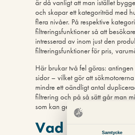
är då vanligt att man istället bygg
och skapar ett kategoriträd med h
flera nivåer. På respektive katego
filtreringsfunktioner så att besök
intresserad av inom just den prod
filtreringsfunktioner för pris, varum
Här brukar två fel göras: antingen 
sidor – vilket gör att sökmotorerna
mindre ett oändligt antal duplicera
filtrering och på så sätt går man 
som kan generera trafik.
Vad i min filtr
Samtycke