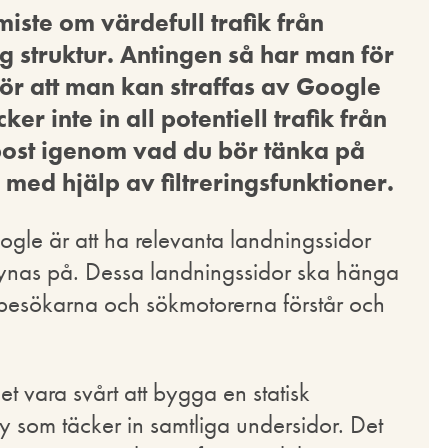
ste om värdefull trafik från
g struktur. Antingen så har man för
r att man kan straffas av Google
ker inte in all potentiell trafik från
post igenom vad du bör tänka på
 med hjälp av filtreringsfunktioner.
Google är att ha relevanta landningssidor
 synas på. Dessa landningssidor ska hänga
e besökarna och sökmotorerna förstår och
t vara svårt att bygga en statisk
 som täcker in samtliga undersidor. Det