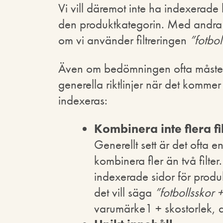
Vi vill däremot inte ha indexerade 
den produktkategorin. Med andra or
om vi använder filtreringen
”fotbol
Även om bedömningen ofta måste göra
generella riktlinjer när det kommer t
indexeras:
Kombinera inte flera fi
Generellt sett är det ofta e
kombinera fler än två filter
indexerade sidor för prod
det vill säga
”fotbollsskor 
varumärke1 + skostorlek, d