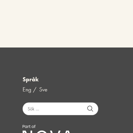
Språk
Eng
Sve
S
ö
k
e
f
t