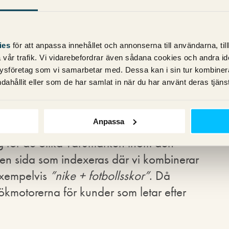
r som Google kan
ies
för att anpassa innehållet och annonserna till användarna, til
vår trafik. Vi vidarebefordrar även sådana cookies och andra ident
ysföretag som vi samarbetar med. Dessa kan i sin tur kombine
var för vad som ska indexeras när det
dahållit eller som de har samlat in när du har använt deras tjänst
an man får bedöma från fall till fall.
Anpassa
vi kanske att det under respektive
ing för de olika varumärken inom den
 en sida som indexeras där vi kombinerar
exempelvis
”nike + fotbollsskor”
. Då
sökmotorerna för kunder som letar efter