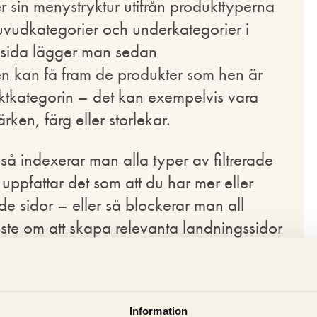
er sin menystryktur utifrån produkttyperna
uvudkategorier och underkategorier i
risida lägger man sedan
aren kan få fram de produkter som hen är
uktkategorin – det kan exempelvis vara
ärken, färg eller storlekar.
så indexerar man alla typer av filtrerade
 uppfattar det som att du har mer eller
de sidor – eller så blockerar man all
miste om att skapa relevanta landningssidor
ering ska bli
Information