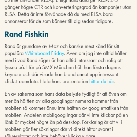
gånger högre CTR och konverteringsgrad än kampanjer utan
RLSA. Detta är inte förvånade då du med RLSA bara
annonserar för de som känner till dig sedan tidigare.
Rand Fishkin
Rand är grundare av Moz och kanske mest känd för sitt
populära
Whiteboard Friday
. Även om jag inte alltid håller
med i vad Rand säger är han alltid intressant och rolig att
lyssna på. Här på SMX München höll han första dagens
keynote och där visade han bland annat upp intressant
clickstreamdata. Hela hans presentation
hittar du här
.
En av sakerna som hans data belyste tydligt är att även om
mer än hälften av alla googlingar numera kommer från
mobilen så kommer ännu inte hälften av googletrafiken från
mobilen. Andelen mobilgooglingar där vi inte klickar på en
länk är mycket högre än på desktop. Förklaring är att vi i
mobilen gör fler sökningar där vi direkt hittar svaret i
sökresultatet och inte behöver klicka vidare.