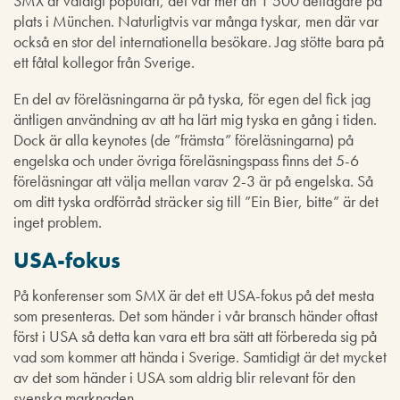
SMX är väldigt populärt, det var mer än 1 500 deltagare på
plats i München. Naturligtvis var många tyskar, men där var
också en stor del internationella besökare. Jag stötte bara på
ett fåtal kollegor från Sverige.
En del av föreläsningarna är på tyska, för egen del fick jag
äntligen användning av att ha lärt mig tyska en gång i tiden.
Dock är alla keynotes (de ”främsta” föreläsningarna) på
engelska och under övriga föreläsningspass finns det 5-6
föreläsningar att välja mellan varav 2-3 är på engelska. Så
om ditt tyska ordförråd sträcker sig till ”Ein Bier, bitte” är det
inget problem.
USA-fokus
På konferenser som SMX är det ett USA-fokus på det mesta
som presenteras. Det som händer i vår bransch händer oftast
först i USA så detta kan vara ett bra sätt att förbereda sig på
vad som kommer att hända i Sverige. Samtidigt är det mycket
av det som händer i USA som aldrig blir relevant för den
svenska marknaden.