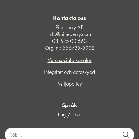
Kontakta oss
Pineberry AB
info@pineberry.com
08-525 00 663
Org. nr: 556735-5002
Våra sociala kanaler
Integritet och dataskydd
Miljöpolicy
Språk
Eng
Sve
S
ö