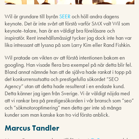
Wil är grundare till byrån
SEER
och höll andra dagens
keynote. Det är inte svårt att förstå varför SMX valt Wil som
keynote-talare, han är en väldigt bra föreläsare och
inspiratör. Rent innehållsmässigt tycker jag dock inte han var
lika intressant att lyssna på som Larry Kim eller Rand Fishkin.
Wil pratade om vikten av att förstå intentionen bakom en
googling. Han visade flera bra exempel på när detta blir fel.
Bland annat nämnde han att de själva hade rankat i topp på
det konkurrensutsatta och prestigefulla sökordet ”SEO
Agency” utan att detta hade resulterat i en endaste kund.
Detta känner jag igen från Sverige. Vi är väldigt nöjda med
att vi rankar bra på prestigesökorden i vår bransch som ”seo”
och ”sökmotoroptimering” men detta ger inte så många
kunder som man kanske kan tro vid första anblick.
Marcus Tandler