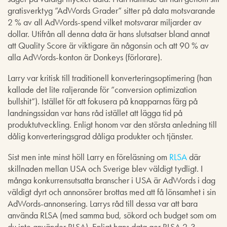
gratisverktyg ”AdWords Grader” sitter på data motsvarande
2 % av all AdWords-spend vilket motsvarar miljarder av
dollar. Utifrån all denna data är hans slutsatser bland annat
att Quality Score är viktigare än någonsin och att 90 % av
alla AdWords-konton är Donkeys (förlorare).
Larry var kritisk till traditionell konverteringsoptimering (han
kallade det lite raljerande för ”conversion optimization
bullshit”). Istället för att fokusera på knapparnas färg på
landningssidan var hans råd istället att lägga tid på
produktutveckling. Enligt honom var den största anledning till
dålig konverteringsgrad dåliga produkter och tjänster.
Sist men inte minst höll Larry en föreläsning om
RLSA
där
skillnaden mellan USA och Sverige blev väldigt tydligt. I
många konkurrensutsatta branscher i USA är AdWords i dag
väldigt dyrt och annonsörer brottas med att få lönsamhet i sin
AdWords-annonsering. Larrys råd till dessa var att bara
använda RLSA (med samma bud, sökord och budget som om
du inte använder RLSA). Enligt hans data ger RLSA 2-3