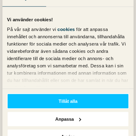
Copy
Konvertering
Vi använder cookies!
Marknadsföring
Nyheter om Pineberry
På vår sajt använder vi
cookies
för att anpassa
SEO
innehållet och annonserna till användarna, tillhandahålla
SEM
funktioner för sociala medier och analysera vår trafik. Vi
Sociala medier
vidarebefordrar även sådana cookies och andra
Sökpodden
identifierare till de sociala medier och annons- och
Webbanalys
analysföretag som vi samarbetar med. Dessa kan i sin
tur kombinera informationen med annan information som
du har tillhandahållit eller som de har samlat in när du har
Våra böcker om SEO och Google Ads
använt deras tjänster.
Tillåt alla
Anpassa