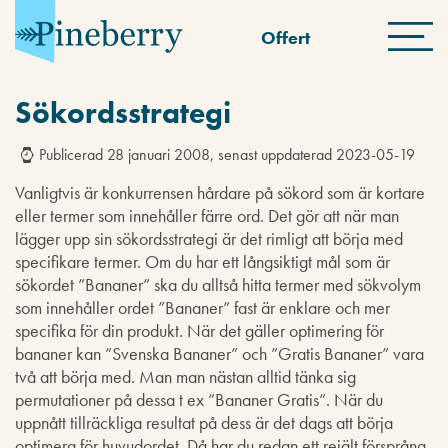
Offert
Sökordsstrategi
Publicerad 28 januari 2008, senast uppdaterad 2023-05-19
Vanligtvis är konkurrensen hårdare på sökord som är kortare
eller termer som innehåller färre ord. Det gör att när man
lägger upp sin sökordsstrategi är det rimligt att börja med
specifikare termer. Om du har ett långsiktigt mål som är
sökordet ”Bananer” ska du alltså hitta termer med sökvolym
som innehåller ordet ”Bananer” fast är enklare och mer
specifika för din produkt. När det gäller optimering för
bananer kan ”Svenska Bananer” och ”Gratis Bananer” vara
två att börja med. Man man nästan alltid tänka sig
permutationer på dessa t ex ”Bananer Gratis”. När du
uppnått tillräckliga resultat på dess är det dags att börja
optimera för huvudordet. Då har du redan ett rejält försprång