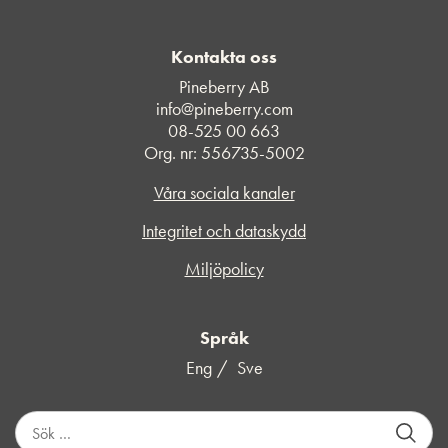
Kontakta oss
Pineberry AB
info@pineberry.com
08-525 00 663
Org. nr: 556735-5002
Våra sociala kanaler
Integritet och dataskydd
Miljöpolicy
Språk
Eng
Sve
S
ö