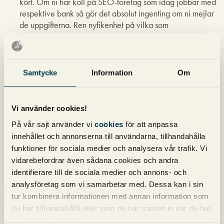
kort. Om ni har koll på SEO-företag som idag jobbar med
respektive bank så gör det absolut ingenting om ni mejlar
de uppgifterna. Ren nyfikenhet på vilka som
underlevererar så.
Michael Wahlgren
skriver:
Samtycke
Information
Om
15 januari 2014 kl. 11:21
Håkan,
Vi använder cookies!
Kul att du gillar undersökning. Det ligger mycket tid och
På vår sajt använder vi
cookies
för att anpassa
kärlek bakom den :-). En av de större sökordsanalyser jag
innehållet och annonserna till användarna, tillhandahålla
gjort.
funktioner för sociala medier och analysera vår trafik. Vi
vidarebefordrar även sådana cookies och andra
Dina frågor:
identifierare till de sociala medier och annons- och
1. Nej, vi har inte kollat på detta. Kanske i nästa
analysföretag som vi samarbetar med. Dessa kan i sin
undersökning. Däremot beräknade vi schablonmässigt
tur kombinera informationen med annan information som
bort den del av sökningarna som hamnar på Adwords. Så
du har tillhandahållit eller som de har samlat in när du har
bankerna kan inte ”rädda hem” delar av dessa två
använt deras tjänster.