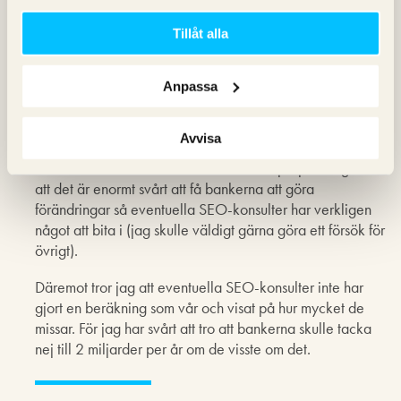
miljarder med Adwords.
Tillåt alla
2. Jag vet inte vilka av bankerna som köper SEO idag.
Tittar man på hur deras sajter samt länkprofiler är det
Anpassa
tydligt att mer eller mindre inget SEO-arbete har
genomförts.
Avvisa
Sen tror jag att alla fyra bankerna vid något tillfället har
haft SEO-konsulter inblandade i sina IT-projekt. Jag vet
att det är enormt svårt att få bankerna att göra
förändringar så eventuella SEO-konsulter har verkligen
något att bita i (jag skulle väldigt gärna göra ett försök för
övrigt).
Däremot tror jag att eventuella SEO-konsulter inte har
gjort en beräkning som vår och visat på hur mycket de
missar. För jag har svårt att tro att bankerna skulle tacka
nej till 2 miljarder per år om de visste om det.