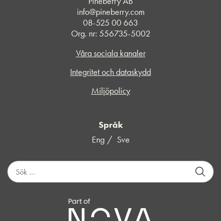
Pineberry AB
info@pineberry.com
08-525 00 663
Org. nr: 556735-5002
Våra sociala kanaler
Integritet och dataskydd
Miljöpolicy
Språk
Eng
Sve
S
ö
k
e
f
t
e