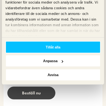
Våra böcker om SEO och Google Ads
funktioner för sociala medier och analysera vår trafik. Vi
vidarebefordrar även sådana cookies och andra
identifierare till de sociala medier och annons- och
analysföretag som vi samarbetar med. Dessa kan i sin
tur kombinera informationen med annan information som
du har tillhandahållit eller som de har samlat in när du har
använt deras tjänster.
Tillåt alla
Anpassa
Avvisa
Beställ nu