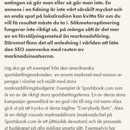
antingen så gör man eller så gör man inte. En
annons i en tidning är inte värt särskilt mycket och
en enda spot på lokalradion kan kvitta för om du
vill få resultat måste du ta i. Sökmotoroptimering
fungerar inte riktigt så, på många sätt är det mer
av en försäljningsmetod än marknadsföring.
Däremot finns det all anledning i världen att låta
den SEO samverka med resten av
marknadsinsatserna.
Jag ska ge ett exempel från den amerikanska
sportsbettingmarknaden, en enorm marknad med massor av
pengar i rörelse och rejält med stora
marknadsföringsbudgetar. Exemplet är Sportsbook.com som
är en av de riktigt stora sportsbettingsiterna. En av deras stora
kampanjer genomförd av en god vän till mig vid namn Alex
gick ut på att trycka ut deras tagline ”Everybody Bets”. Alex
är en riktigt visionär marknadsförare (marknadschef på
Sportsbook.com är ett jättejobb dessutom) och de pressade
ut budskapet på alla möjliga smarta sätt. Exempelvis har