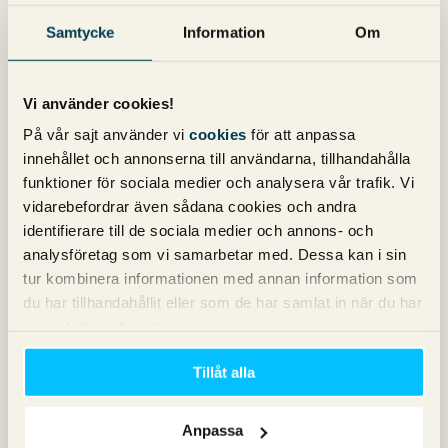
Samtycke
Information
Om
Kategorier
Copy
Vi använder cookies!
Konvertering
På vår sajt använder vi
cookies
för att anpassa
Marknadsföring
innehållet och annonserna till användarna, tillhandahålla
Nyheter om Pineberry
funktioner för sociala medier och analysera vår trafik. Vi
SEO
vidarebefordrar även sådana cookies och andra
SEM
identifierare till de sociala medier och annons- och
Sociala medier
analysföretag som vi samarbetar med. Dessa kan i sin
Sökpodden
tur kombinera informationen med annan information som
Webbanalys
du har tillhandahållit eller som de har samlat in när du har
använt deras tjänster.
Våra böcker om SEO och Google Ads
Tillåt alla
Anpassa