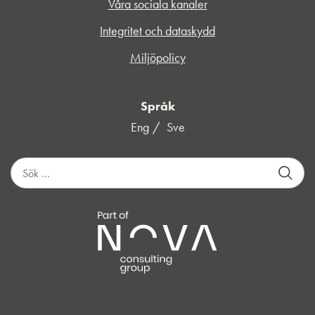
Våra sociala kanaler
Integritet och dataskydd
Miljöpolicy
Språk
Eng
Sve
S
ö
k
e
f
t
e
r
: