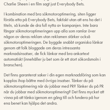
Charlie Sheen i en film sagt just Everybody Bets.
I kombination med bra sökmotoroptimering, siten ligger
förstås etta på Everybody Bets, faktiskt utan att ens ha det i
titeln, så kunde de dra full nytta av kampanjen. Inte bara
fångar sökmotoroptimeringen upp alla som ramlar över
någon av deras reklam utan reklamen stärker också
sökmotoroptimeringen. De byggde snabbt organiska länkar
genom att folk bloggade om deras intressanta
marknadsinsatser, de fick länkar med bra ankartext
automatiskt (innehåller ju bet som är ett stort sökordsmoln i
branschen).
Det finns garanterat saker i din egen marknadsföring som kan
kopplas ihop bättre med övriga insatser. Tänker du på
sökmotoroptimering när du jobbar med PR? Tänker du på PR
när du jobbar med sökmotoroptimering? Det finns mycket att
vinna på att tänka igenom en gång till och fundera på hur
ena benet kan hjälpa det andra.