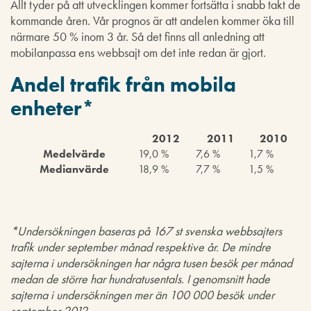
Allt tyder på att utvecklingen kommer fortsätta i snabb takt de
kommande åren. Vår prognos är att andelen kommer öka till
närmare 50 % inom 3 år. Så det finns all anledning att
mobilanpassa ens webbsajt om det inte redan är gjort.
Andel trafik från mobila
enheter*
2012
2011
2010
Medelvärde
19,0 %
7,6 %
1,7 %
Medianvärde
18,9 %
7,7 %
1,5 %
*Undersökningen baseras på 167 st svenska webbsajters
trafik under september månad respektive år. De mindre
sajterna i undersökningen har några tusen besök per månad
medan de större har hundratusentals. I genomsnitt hade
sajterna i undersökningen mer än 100 000 besök under
september 2012.