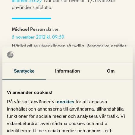
internet-2012/
Där det står även att 1/5 svenskar
använder surfplatta.
Michael Person
skriver:
5 november 2012 kl. 09:59
Härligt att se utvecklingen så tydlig. Responsive ersätter
mycket av det som gjorts med Appar tills idag, mest på
grund av att kunden fått bestämma val av teknik.
Samtycke
Information
Om
Jag tror på Responsive Webb helt och det kommer en stor
våg under 2013 då folk använder datorer mindre och går
över till soffpotatisläge med suftplattor eller smarta
telefoner.
Vi använder cookies!
På vår sajt använder vi
cookies
för att anpassa
För mig en ganska förutsägbar trend…
innehållet och annonserna till användarna, tillhandahålla
funktioner för sociala medier och analysera vår trafik. Vi
vidarebefordrar även sådana cookies och andra
Pingback: Responsiv design - för- och nackdelar |
identifierare till de sociala medier och annons- och
Sökmotorkonsult.se