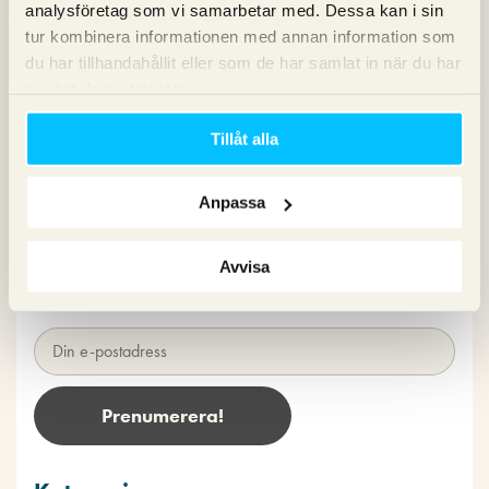
analysföretag som vi samarbetar med. Dessa kan i sin
Pingback: Internetworld Topp100 | Anne-Lie Lokko's
tur kombinera informationen med annan information som
noteringar
du har tillhandahållit eller som de har samlat in när du har
använt deras tjänster.
Kommentarsfältet är stängt.
Tillåt alla
Nyhetsbrev
Anpassa
Prenumerera på vårt nyhetsbrev för det
senaste inom SEO, Google Ads och sociala
Avvisa
medier!