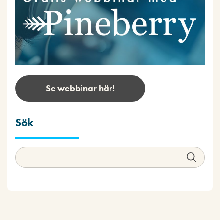
Se webbinar här!
Sök