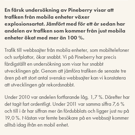
En färsk undersökning av Pineberry visar att
trafiken från mobila enheter växer
explosionsartat. Jämfört med för ett år sedan har
andelen av trafiken som kommer från just mobila
enheter ökat med mer än 100 %.
Trafik till webbsajter från mobila enheter, som mobiltelefoner
och surfplattor, ökar snabbt. Vi på Pineberry har precis
färdigställt en undersökning som visar hur snabbt
utvecklingen går. Genom att jämföra trafiken de senaste tre
åren på ett stort antal svenska webbsajter kan vi konstatera
att utvecklingen går rekordsnabbt.
Under 2010 var andelen fortfarande låg, 1,7 %. Därefter har
det tagit fart ordentligt. Under 2011 var samma siffra 7,6 %
och till i år har siffran mer än fördubblats och ligger just nu på
19,0 %. Nästan var femte besökare på en webbsajt kommer
alltså idag ifrån en mobil enhet.