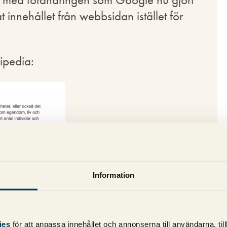
at innehållet från webbsidan istället för
ipedia:
ingar till utökat
Information
ies
för att anpassa innehållet och annonserna till användarna, til