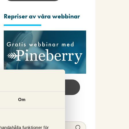
Repriser av våra webbinar
Se webbinar här!
Om
Sök
lhandahålla funktioner för