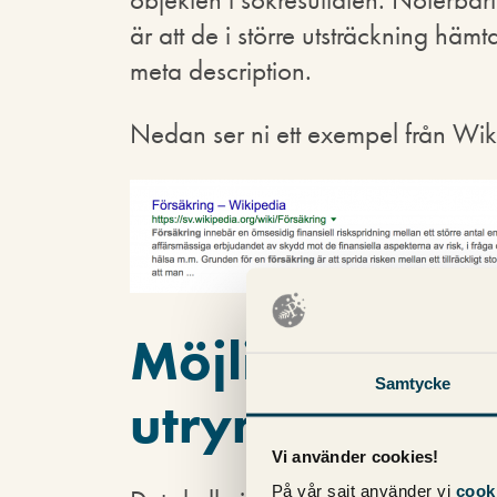
är att de i större utsträckning hämt
meta description.
Nedan ser ni ett exempel från Wik
Möjliga anledn
Samtycke
utrymme
Vi använder cookies!
På vår sajt använder vi
cook