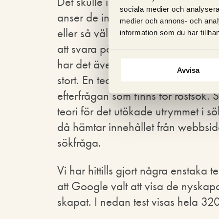
Det skulle i min mening kunna ber
sociala medier och analysera 
anser de inte att en kort meta desc
medier och annons- och anal
eller så väljer Google att visa inneh
information som du har tillhan
att svara på besökarens fråga direk
har det även diskuterats kring anled
Avvisa
stort. En teori är att det beror på 
efterfrågan som finns för röstsök. S
teori för det utökade utrymmet i sö
då hämtar innehållet från webbs
sökfråga.
Vi har hittills gjort några enstaka 
att Google valt att visa de nyskap
skapat. I nedan test visas hela 32