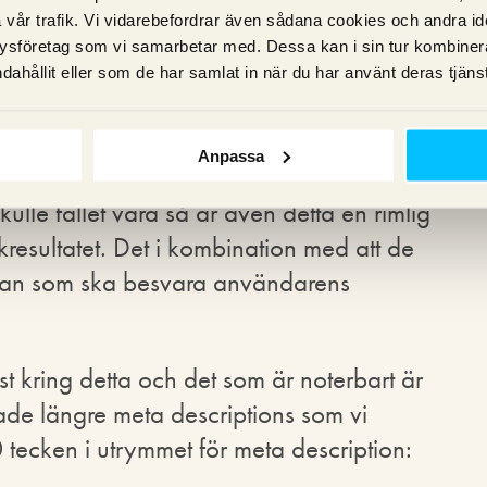
o på två olika anledningar. Antingen
vår trafik. Vi vidarebefordrar även sådana cookies och andra ident
ription är relevant när utrymmet utökas
ysföretag som vi samarbetar med. Dessa kan i sin tur kombine
ållet från sidan i större utsträckning, för
dahållit eller som de har samlat in när du har använt deras tjänst
t i sökresultatet. Under den senaste tiden
ningar till att featured snippets blivit så
Anpassa
att de ska kunna besvara den större
kulle fallet vara så är även detta en rimlig
kresultatet. Det i kombination med att de
idan som ska besvara användarens
test kring detta och det som är noterbart är
ade längre meta descriptions som vi
0 tecken i utrymmet för meta description: