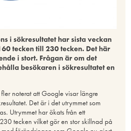
s i sökresultatet har sista veckan
160 tecken till 230 tecken. Det här
ende i stort. Frågan är om det
behålla besökaren i sökresultatet en
fler noterat att Google visar längre
resultatet. Det är i det utrymmet som
sas. Utrymmet har ökats från ett
230 tecken vilket gör en stor skillnad på
rt med förändringen som Google nu gjort