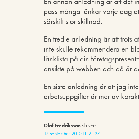
En annan anledning är att det in
pass många länkar varje dag att 
särskilt stor skillnad.
En tredje anledning är att trots a
inte skulle rekommendera en bl
länklista på din företagspresent
ansikte på webben och då är det l
En sista anledning är att jag in
arbetsuppgifter är mer av karak
Olof Fredriksson
skriver:
17 september 2010 kl. 21:27