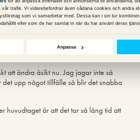
ies
för att anpassa innehållet och annonserna till användarna, til
vår trafik. Vi vidarebefordrar även sådana cookies och andra ident
ysföretag som vi samarbetar med. Dessa kan i sin tur kombine
"
Var inte så kräsen när
dahållit eller som de har samlat in när du har använt deras tjänst
Anpassa
kt att ändra åsikt nu. Jag jagar inte så
et upp något tillfälle så blir det snabba
ver huvudtaget är att det tar så lång tid att