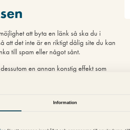
äsen
möjlighet att byta en länk så ska du i
så att det inte är en riktigt dålig site du kan
nka till spam eller något sånt.
n dessutom en annan konstig effekt som
n nog inte så viktig att det är värt att bry
om kontaktar dig och vill byta en länk?
Information