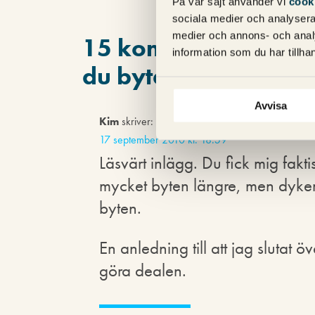
På vår sajt använder vi
cook
sociala medier och analysera 
medier och annons- och anal
15 kommentarer på 
information som du har tillhan
du byter länkar
"
Avvisa
Kim
skriver:
17 september 2010 kl. 18:59
Läsvärt inlägg. Du fick mig faktis
mycket byten längre, men dyker d
byten.
En anledning till att jag slutat ö
göra dealen.