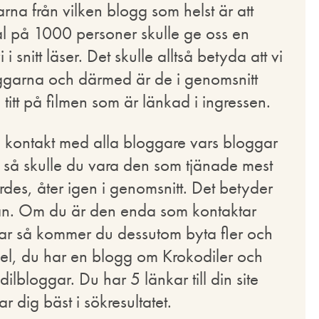
rna från vilken blogg som helst är att
rval på 1000 personer skulle ge oss en
 snitt läser. Det skulle alltså betyda att vi
loggarna och därmed är de i genomsnitt
titt på filmen som är länkad i ingressen.
ta kontakt med alla bloggare vars bloggar
k så skulle du vara den som tjänade mest
des, åter igen i genomsnitt. Det betyder
 plan. Om du är den enda som kontaktar
nkar så kommer du dessutom byta fler och
pel, du har en blogg om Krokodiler och
lbloggar. Du har 5 länkar till din site
 dig bäst i sökresultatet.