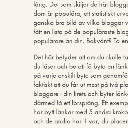
lång. Det som skiljer de här blogga
dom är populära, ett statistiskt u
ganska bra bild av vilka bloggar vi i
fått en lista på de populäraste b
populärare än din. Bakvänt? Ta en 
Det här betyder att om du skulle 
du läser och be att få byta en län
på varje enskilt byte som genomför
faktiskt att du får ut mest på två
bloggare i din krets och byter lä
därmed få ett försprång. Ett exem
har bytt länkar med 5 andra krokodi
och de andra har 1 var, du placerar