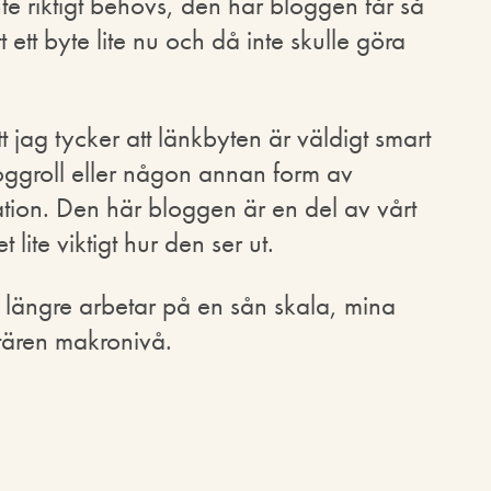
te riktigt behövs, den här bloggen får så
ett byte lite nu och då inte skulle göra
tt jag tycker att länkbyten är väldigt smart
oggroll eller någon annan form av
ation. Den här bloggen är en del av vårt
ite viktigt hur den ser ut.
te längre arbetar på en sån skala, mina
tären makronivå.