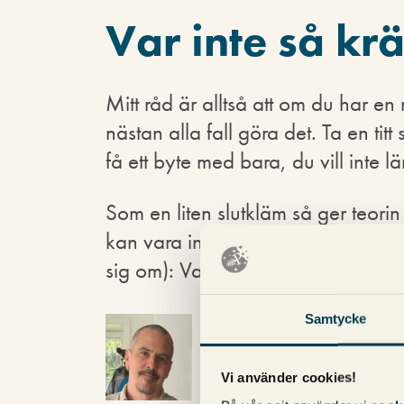
Var inte så kr
Mitt råd är alltså att om du har en 
nästan alla fall göra det. Ta en titt 
få ett byte med bara, du vill inte lä
Som en liten slutkläm så ger teori
kan vara intressant att tänka på (me
sig om): Vad innebär det om folk s
Samtycke
Magnus Bråth
Vi använder cookies!