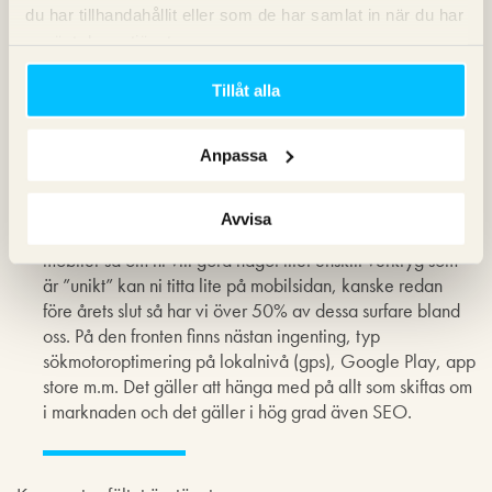
du har tillhandahållit eller som de har samlat in när du har
gräva i Webmaster tools, Google Analytics, Arefs,
MajesticSEO, Seomoz osv och göra egna analyser och
använt deras tjänster.
presentera för att få någonsåndär bild av verkligheten.
Tillåt alla
Den som skapar ett verktyg som ger en samlad
helhetsbild som man kan lyfta in till styrelsemötet
Anpassa
tillsammans med nyckeltalen man följer kommer bli
mycket framgångsrik.
Avvisa
Vi är ju mitt uppe i en mediarevolution just nu med
mobiler så om ni vill göra något litet enskilt verktyg som
är ”unikt” kan ni titta lite på mobilsidan, kanske redan
före årets slut så har vi över 50% av dessa surfare bland
oss. På den fronten finns nästan ingenting, typ
sökmotoroptimering på lokalnivå (gps), Google Play, app
store m.m. Det gäller att hänga med på allt som skiftas om
i marknaden och det gäller i hög grad även SEO.