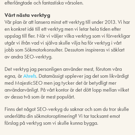
efterlängtade och fantastiska vårsolen.
Vårt nästa verktyg
Vår plan är att lansera minst ett verktyg till under 2013. Vi har
en konkret idé till ett verktyg men vi letar hela tiden efter
uppslag till fler. När vi väljer vilka verktyg som vi förverkligar
utgår vi ifrån vad vi själva skulle vilja ha för verktyg i vårt
jobb som Sökmotorkonsulter. Dessutom inspireras vi såklart
av andra SEO-verktyg.
Det verktyg jag personligen använder mest, förutom våra
egna, är
Ahrefs
. Datamässigt upplever jag det som likvärdigt
med MajesticSEO men jag tycker det är betydligt mer
användarvänligt. På vårt kontor är det dött lopp mellan vilket
av dessa två som är mest populärt.
Finns det något SEO-verkyg du saknar och som du tror skulle
underlätta din sökmotoroptimering? Vi tar tacksamt emot
förslag på verktyg som vi skulle kunna bygga.