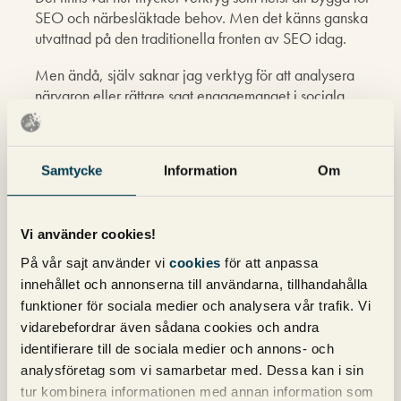
SEO och närbesläktade behov. Men det känns ganska
utvattnad på den traditionella fronten av SEO idag.
Men ändå, själv saknar jag verktyg för att analysera
närvaron eller rättare sagt engagemanget i sociala
medier, typ hur mycket en länk retweetas, hur bilder
pinnas på Pinterest/Flickr och dess engagemang dvs hur
mycket kommentarer och i vilka flöden som materialet
Samtycke
Information
Om
kommer ut i (hur mycket man når ut till besökarnas
enheter direkt och inte bara placeringen i Google).
Men jag saknar också bra analysverktyg som tar till
Vi använder cookies!
helheten som t.ex. infrastrukturen såsom hur snabb sidan
På vår sajt använder vi
cookies
för att anpassa
är (server responstid, extra hops, delade IP m.m.), finns
innehållet och annonserna till användarna, tillhandahålla
mobilvariant (som jag är övertygad bidrar till ökat värde)
funktioner för sociala medier och analysera vår trafik. Vi
tillsammans värderat med sociala medier osv.
vidarebefordrar även sådana cookies och andra
identifierare till de sociala medier och annons- och
De verktyg som försöker skapa enskilda bilder av
analysföretag som vi samarbetar med. Dessa kan i sin
inlänkar, värden eller on-page optimeringar osv säger
tur kombinera informationen med annan information som
ganska lite på ”executive” nivå. Man behöver likväl