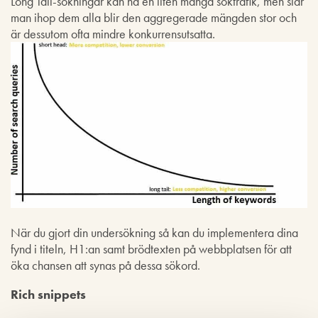
Long Tail-sökningar kan ha en liten mängd söktrafik, men slår
man ihop dem alla blir den aggregerade mängden stor och
är dessutom ofta mindre konkurrensutsatta.
När du gjort din undersökning så kan du implementera dina
fynd i titeln, H1:an samt brödtexten på webbplatsen för att
öka chansen att synas på dessa sökord.
Rich snippets