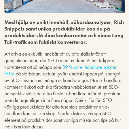
Med hjälp av unikt innehåll, sökordsanalyser, Rich
Snippets samt unika produktbilder kan du på
produktsidor slå dina konkurrenter och vinna Long
Tail-trafik som faktiskt konverterar.
Att driva en e-butik innebär att du ofta ställs inför ett
gäng utmaningar, där SEO är en av dem. Vi har tidigare
konstaterat att så många som
39 % av e-handlare saknar
H1:a
på startsidan, och är tyvärr endast toppen på isberget
av SEO-missar som många e-handlare gör. När e-handlare
kommer till skott och ska förbättra webbplatsen ur ett SEO-
perspektiv ställs de allra flesta e-handlare inför ett problem
som det egentligen inte finns någon Quick-Fix för: SEO-
vänliga produktsidor för alla tusentals produkter en e-
handlare kan ha i sin shop. Nedan listar vi viktiga SEO-
element på produktsidor samt vanliga missar och tips på hur
man kan lösa dessa.