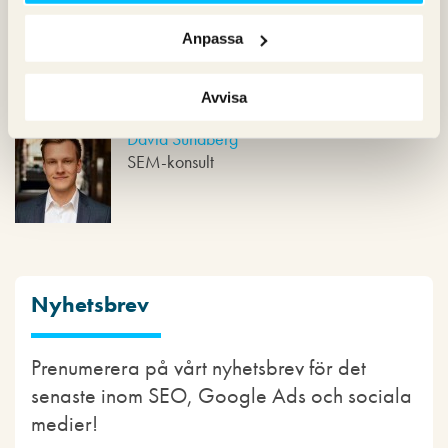
Att optimera produktsidor kan vara ett hårt, men lönsamt
arbete. Vi på Pineberry har skribenter som vet hur man
Anpassa
skriver SEO-anpassade texter. Kontakta oss på Pineberry om
du vill veta mer!
Avvisa
David Sundberg
SEM-konsult
Nyhetsbrev
Prenumerera på vårt nyhetsbrev för det
senaste inom SEO, Google Ads och sociala
medier!