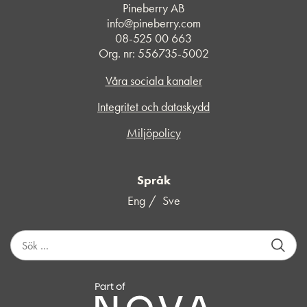
Pineberry AB
info@pineberry.com
08-525 00 663
Org. nr: 556735-5002
Våra sociala kanaler
Integritet och dataskydd
Miljöpolicy
Språk
Eng
Sve
S
ö
k
e
f
t