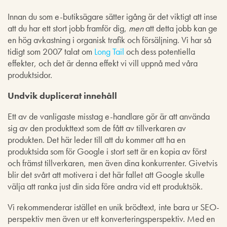
Innan du som e-butiksägare sätter igång är det viktigt att inse
att du har ett stort jobb framför dig,
men
att detta jobb kan ge
en hög avkastning i organisk trafik och försäljning. Vi har så
tidigt som 2007 talat om
Long Tail
och dess potentiella
effekter, och det är denna effekt vi vill uppnå med våra
produktsidor.
Undvik duplicerat innehåll
Ett av de vanligaste misstag e-handlare gör är att använda
sig av den produkttext som de fått av tillverkaren av
produkten. Det här leder till att du kommer att ha en
produktsida som för Google i stort sett är en kopia av först
och främst tillverkaren, men även dina konkurrenter. Givetvis
blir det svårt att motivera i det här fallet att Google skulle
välja att ranka just din sida före andra vid ett produktsök.
Vi rekommenderar istället en unik brödtext, inte bara ur SEO-
perspektiv men även ur ett konverteringsperspektiv. Med en