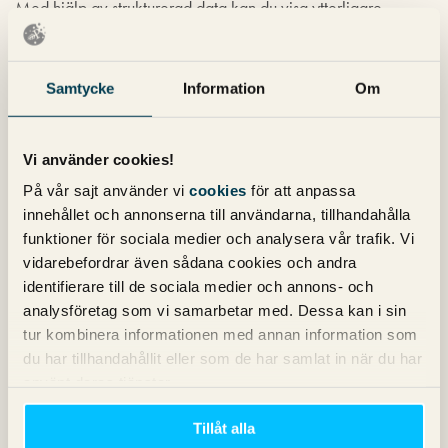
Med hjälp av strukturerad data kan du visa ytterligare
information i sökresultaten, exempelvis betyg och priser. Har
du billiga priser kan visa pris leda till en signifikant ökning av
klickfrekvens (CTR). Mer information om vad det är och hur
Samtycke
Information
Om
du implementerar detta hittar du
här
.
Vi använder cookies!
På vår sajt använder vi
cookies
för att anpassa
innehållet och annonserna till användarna, tillhandahålla
funktioner för sociala medier och analysera vår trafik. Vi
Unika produktbilder
vidarebefordrar även sådana cookies och andra
En unik bild kan, precis som en unik brödtext, leda till högre
identifierare till de sociala medier och annons- och
konverteringsfrekvens och högre CTR organiskt. I och med att
analysföretag som vi samarbetar med. Dessa kan i sin
de flesta använder sig av den bild de fått av tillverkaren finns
tur kombinera informationen med annan information som
här en ytterligare chans att sticka ut bland konkurrenter,
du har tillhandahållit eller som de har samlat in när du har
framför allt i segment där bildsökningar är vanliga. Glöm
använt deras tjänster.
dock inte att
tagga upp dessa bilder
för att ha chans att synas
i bildsöket på Google.
Tillåt alla