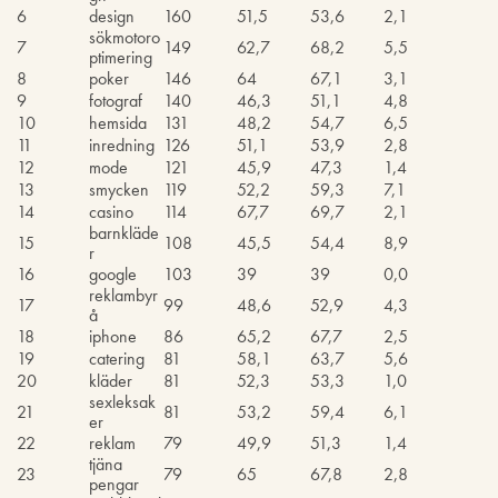
6
design
160
51,5
53,6
2,1
sökmotoro
7
149
62,7
68,2
5,5
ptimering
8
poker
146
64
67,1
3,1
9
fotograf
140
46,3
51,1
4,8
10
hemsida
131
48,2
54,7
6,5
11
inredning
126
51,1
53,9
2,8
12
mode
121
45,9
47,3
1,4
13
smycken
119
52,2
59,3
7,1
14
casino
114
67,7
69,7
2,1
barnkläde
15
108
45,5
54,4
8,9
r
16
google
103
39
39
0,0
reklambyr
17
99
48,6
52,9
4,3
å
18
iphone
86
65,2
67,7
2,5
19
catering
81
58,1
63,7
5,6
20
kläder
81
52,3
53,3
1,0
sexleksak
21
81
53,2
59,4
6,1
er
22
reklam
79
49,9
51,3
1,4
tjäna
23
79
65
67,8
2,8
pengar