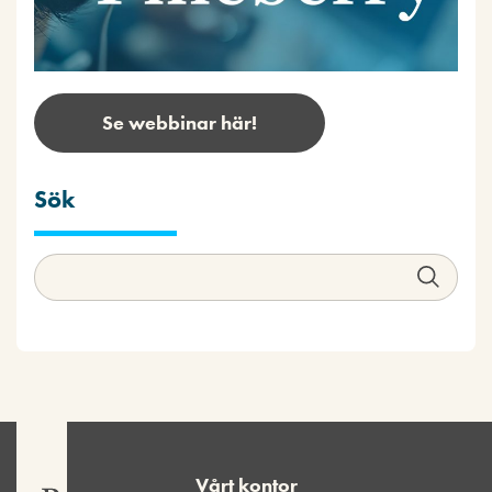
Se webbinar här!
Sök
Vårt kontor