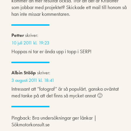
kommer än mer resultat också. Tror att det är Kristoffer
som jobbar med projektet? Skickade ett mail till honom så
han inte missar kommentaren.
Petter
skriver:
10 juli 2011 kl. 19:23
Hoppas ni tar er ända upp i topp i SERP!
Albin Stööp
skriver:
3 augusti 2011 kl. 18:41
Intressant att ”fotograf” är så populärt, ganska oväntat
med tanke på att det finns så mycket annat 🙂
Pingback: Bra undersökningar ger länkar |
Sökmotorkonsult.se