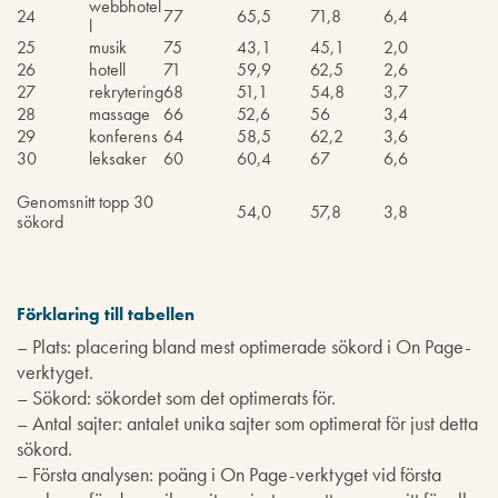
webbhotel
24
77
65,5
71,8
6,4
l
25
musik
75
43,1
45,1
2,0
26
hotell
71
59,9
62,5
2,6
27
rekrytering
68
51,1
54,8
3,7
28
massage
66
52,6
56
3,4
29
konferens
64
58,5
62,2
3,6
30
leksaker
60
60,4
67
6,6
Genomsnitt topp 30
54,0
57,8
3,8
sökord
Förklaring till tabellen
– Plats: placering bland mest optimerade sökord i On Page-
verktyget.
– Sökord: sökordet som det optimerats för.
– Antal sajter: antalet unika sajter som optimerat för just detta
sökord.
– Första analysen: poäng i On Page-verktyget vid första