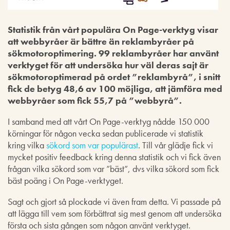
Statistik från vårt populära On Page-verktyg visar
att webbyråer är bättre än reklambyråer på
sökmotoroptimering. 99 reklambyråer har använt
verktyget för att undersöka hur väl deras sajt är
sökmotoroptimerad på ordet ”reklambyrå”, i snitt
fick de betyg 48,6 av 100 möjliga, att jämföra med
webbyråer som fick 55,7 på ”webbyrå”.
I samband med att vårt On Page-verktyg nådde 150 000
körningar för någon vecka sedan publicerade vi statistik
kring vilka
sökord som var populärast
. Till vår glädje fick vi
mycket positiv feedback kring denna statistik och vi fick även
frågan vilka sökord som var ”bäst”, dvs vilka sökord som fick
bäst poäng i On Page-verktyget.
Sagt och gjort så plockade vi även fram detta. Vi passade på
att lägga till vem som förbättrat sig mest genom att undersöka
första och sista gången som någon använt verktyget.