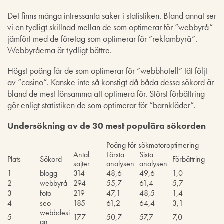
Det finns många intressanta saker i statistiken. Bland annat ser
vi en tydligt skillnad mellan de som optimerar för ”webbyrå”
jämfört med de företag som optimerar för ”reklambyrå”.
Webbyråerna är tydligt bättre.
Högst poäng får de som optimerar för ”webbhotell” tät följt
av ”casino”. Kanske inte så konstigt då båda dessa sökord är
bland de mest lönsamma att optimera för. Störst förbättring
gör enligt statistiken de som optimerar för ”barnkläder”.
Undersökning av de 30 mest populära sökorden
Poäng för sökmotoroptimering
Antal
Första
Sista
Plats
Sökord
Förbättring
sajter
analysen
analysen
1
blogg
314
48,6
49,6
1,0
2
webbyrå
294
55,7
61,4
5,7
3
foto
219
47,1
48,5
1,4
4
seo
185
61,2
64,4
3,1
webbdesi
5
177
50,7
57,7
7,0
gn