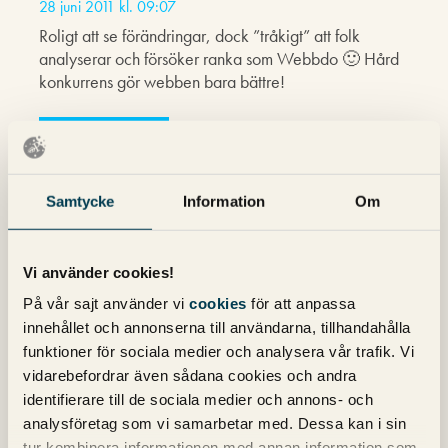
28 juni 2011 kl. 09:07
Roligt att se förändringar, dock ”tråkigt” att folk
analyserar och försöker ranka som Webbdo 🙂 Hård
konkurrens gör webben bara bättre!
Markus Jalmerot
skriver:
28 juni 2011 kl. 14:46
Samtycke
Information
Om
Kul statistik ni presenterar.
Intressant att det nu är säkerställt att reklambyråer faktiskt
rankar sämre än sina kolleger på webbyråer, vilket dock
Vi använder cookies!
var lite väntat.. Även intressant att fotograf var så
På vår sajt använder vi
cookies
för att anpassa
populärt.
innehållet och annonserna till användarna, tillhandahålla
funktioner för sociala medier och analysera vår trafik. Vi
vidarebefordrar även sådana cookies och andra
Pingback: Reklamare vs webbproffs – lika barn leka
identifierare till de sociala medier och annons- och
bäst? « Per Vikström @ Internet
analysföretag som vi samarbetar med. Dessa kan i sin
Pingback: Reklambyrå vs Webbyrå | Michael Wahlgren
tur kombinera informationen med annan information som