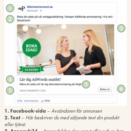
1. Facebook-sida
–
Avsändaren för annonsen
2. Text
–
Här beskriver du med säljande text din produkt
eller tjänst.
3. Annonsbild
–
Annonsbilden ska vara tydlig och av bra