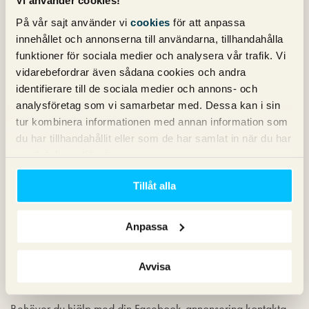
Vi använder cookies!
På vår sajt använder vi
cookies
för att anpassa
innehållet och annonserna till användarna, tillhandahålla
funktioner för sociala medier och analysera vår trafik. Vi
vidarebefordrar även sådana cookies och andra
1. Facebook-sida
identifierare till de sociala medier och annons- och
2. Text
analysföretag som vi samarbetar med. Dessa kan i sin
3. Annonsbild
tur kombinera informationen med annan information som
4. CTA (call-to-action)
du har tillhandahållit eller som de har samlat in när du har
5. Rubrik
använt deras tjänster.
6. Display URL
Som ni ser så finns många fördelar med att
annonsera på
Tillåt alla
Facebook
. Om du lyckas matcha dina annonser med
relevanta målgrupper har du goda förutsättningar för att
Anpassa
skapa en lönsam Facebook-annonsering. Men glöm inte bort
att hålla annonsmaterialet uppdaterat. Det spelar ingen roll
hur bra målgrupperna är om du inte har ett tilltalande och
Avvisa
spännande annonsmaterial.
Behöver du hjälp med din Facebook-annonsering kontakta