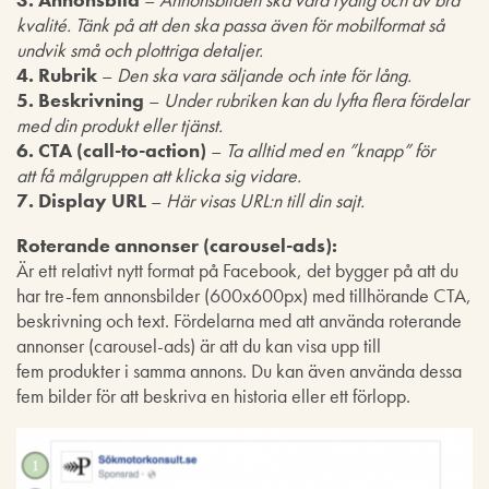
kvalité. Tänk på att den ska passa även för mobilformat så
undvik små och plottriga detaljer.
4. Rubrik
–
Den ska vara säljande och inte för lång.
5. Beskrivning
–
Under rubriken kan du lyfta flera fördelar
med din produkt eller tjänst.
6. CTA (call-to-action)
–
Ta alltid med en ”knapp” för
att få målgruppen att klicka sig vidare.
7. Display URL
–
Här visas URL:n till din sajt.
Roterande annonser (carousel-ads):
Är ett relativt nytt format på Facebook, det bygger på att du
har tre-fem annonsbilder (600x600px) med tillhörande CTA,
beskrivning och text. Fördelarna med att använda roterande
annonser (carousel-ads) är att du kan visa upp till
fem produkter i samma annons. Du kan även använda dessa
fem bilder för att beskriva en historia eller ett förlopp.