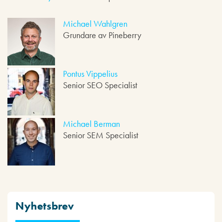
d
s
p
Michael Wahlgren
e
Grundare av Pineberry
l
a
r
e
Pontus Vippelius
Senior SEO Specialist
Michael Berman
Senior SEM Specialist
Nyhetsbrev