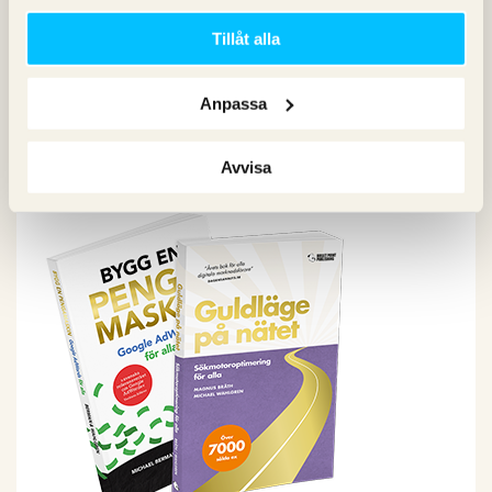
Sociala medier
Tillåt alla
Sökpodden
Webbanalys
Anpassa
Våra böcker om SEO och Google Ads
Avvisa