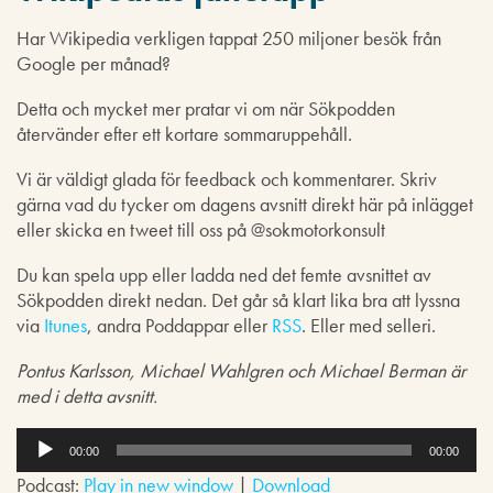
Har Wikipedia verkligen tappat 250 miljoner besök från
Google per månad?
Detta och mycket mer pratar vi om när Sökpodden
återvänder efter ett kortare sommaruppehåll.
Vi är väldigt glada för feedback och kommentarer. Skriv
gärna vad du tycker om dagens avsnitt direkt här på inlägget
eller skicka en tweet till oss på @sokmotorkonsult
Du kan spela upp eller ladda ned det femte avsnittet av
Sökpodden direkt nedan. Det går så klart lika bra att lyssna
via
Itunes
, andra Poddappar eller
RSS
. Eller med selleri.
Pontus Karlsson, Michael Wahlgren och Michael Berman är
med i detta avsnitt.
L
j
00:00
00:00
u
Podcast:
Play in new window
|
Download