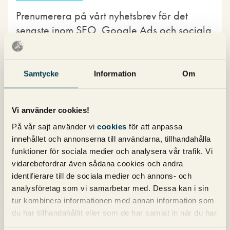
Prenumerera på vårt nyhetsbrev för det
senaste inom SEO, Google Ads och sociala
medier!
Samtycke
Information
Om
Vi använder cookies!
På vår sajt använder vi
cookies
för att anpassa
Kategorier
innehållet och annonserna till användarna, tillhandahålla
funktioner för sociala medier och analysera vår trafik. Vi
vidarebefordrar även sådana cookies och andra
Copy
identifierare till de sociala medier och annons- och
Konvertering
analysföretag som vi samarbetar med. Dessa kan i sin
Marknadsföring
tur kombinera informationen med annan information som
Nyheter om Pineberry
du har tillhandahållit eller som de har samlat in när du har
SEO
använt deras tjänster.
SEM