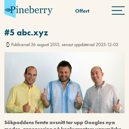
Offert
#5 abc.xyz
Publicerad 26 augusti 2015, senast uppdaterad 2025-12-02
Sökpoddens femte avsnitt tar upp Googles nya
moder, annonsering på konkurrenters varumärke