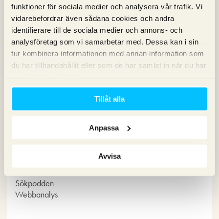
funktioner för sociala medier och analysera vår trafik. Vi
vidarebefordrar även sådana cookies och andra
identifierare till de sociala medier och annons- och
analysföretag som vi samarbetar med. Dessa kan i sin
tur kombinera informationen med annan information som
du har tillhandahållit eller som de har samlat in när du har
Kategorier
använt deras tjänster.
Tillåt alla
Copy
Konvertering
Marknadsföring
Anpassa
Nyheter om Pineberry
SEO
Avvisa
SEM
Sociala medier
Sökpodden
Webbanalys