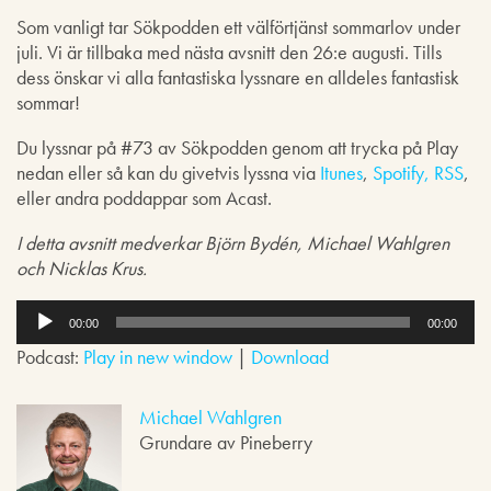
Som vanligt tar Sökpodden ett välförtjänst sommarlov under
juli. Vi är tillbaka med nästa avsnitt den 26:e augusti. Tills
dess önskar vi alla fantastiska lyssnare en alldeles fantastisk
sommar!
Du lyssnar på #73 av Sökpodden genom att trycka på Play
nedan eller så kan du givetvis lyssna via
Itunes
,
Spotify,
RSS
,
eller andra poddappar som Acast.
I detta avsnitt medverkar Björn Bydén, Michael Wahlgren
och Nicklas Krus.
L
j
00:00
00:00
u
Podcast:
Play in new window
|
Download
d
s
p
Michael Wahlgren
e
Grundare av Pineberry
l
a
r