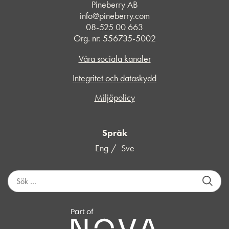
Pineberry AB
info@pineberry.com
08-525 00 663
Org. nr: 556735-5002
Våra sociala kanaler
Integritet och dataskydd
Miljöpolicy
Språk
Eng
Sve
S
ö
k
e
f
t