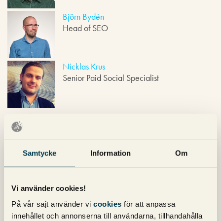
e
Björn Bydén
Head of SEO
Nicklas Krus
Senior Paid Social Specialist
Nyhetsbrev
Samtycke
Information
Om
Prenumerera på vårt nyhetsbrev för det
Vi använder cookies!
senaste inom SEO, Google Ads och sociala
På vår sajt använder vi
cookies
för att anpassa
medier!
innehållet och annonserna till användarna, tillhandahålla