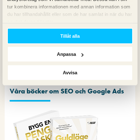
tur kombinera informationen med annan information som
Copy
du har tillhandahållit eller som de har samlat in när du har
Konvertering
använt deras tjänster.
Marknadsföring
Nyheter om Pineberry
Tillåt alla
SEO
SEM
Anpassa
Sociala medier
Sökpodden
Webbanalys
Avvisa
Våra böcker om SEO och Google Ads