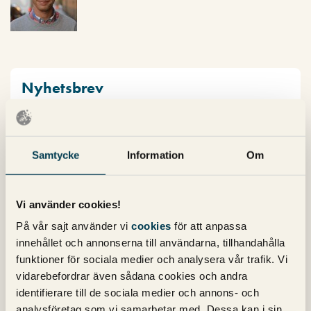
Nyhetsbrev
Prenumerera på vårt nyhetsbrev för det
senaste inom SEO, Google Ads och sociala
Samtycke
Information
Om
medier!
Vi använder cookies!
På vår sajt använder vi
cookies
för att anpassa
innehållet och annonserna till användarna, tillhandahålla
funktioner för sociala medier och analysera vår trafik. Vi
vidarebefordrar även sådana cookies och andra
Kategorier
identifierare till de sociala medier och annons- och
analysföretag som vi samarbetar med. Dessa kan i sin