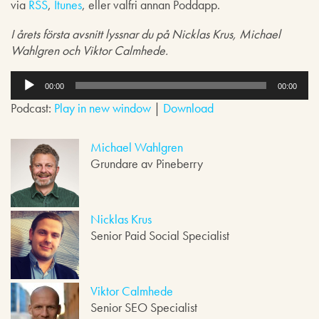
via
RSS
,
Itunes
, eller valfri annan Poddapp.
I årets första avsnitt lyssnar du på Nicklas Krus, Michael
Wahlgren och Viktor Calmhede.
L
j
00:00
00:00
u
Podcast:
Play in new window
|
Download
d
s
p
Michael Wahlgren
e
Grundare av Pineberry
l
a
r
e
Nicklas Krus
Senior Paid Social Specialist
Viktor Calmhede
Senior SEO Specialist