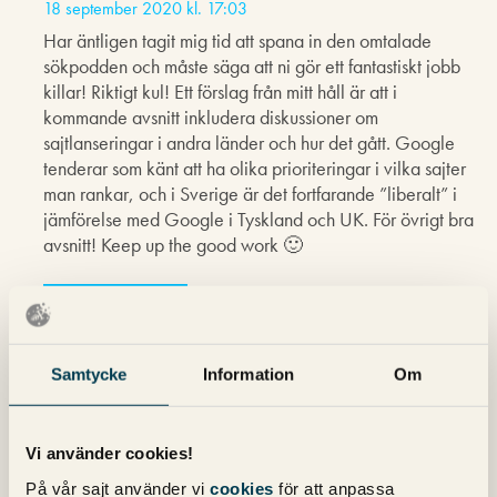
18 september 2020 kl. 17:03
Har äntligen tagit mig tid att spana in den omtalade
sökpodden och måste säga att ni gör ett fantastiskt jobb
killar! Riktigt kul! Ett förslag från mitt håll är att i
kommande avsnitt inkludera diskussioner om
sajtlanseringar i andra länder och hur det gått. Google
tenderar som känt att ha olika prioriteringar i vilka sajter
man rankar, och i Sverige är det fortfarande ”liberalt” i
jämförelse med Google i Tyskland och UK. För övrigt bra
avsnitt! Keep up the good work 🙂
Kommentarsfältet är stängt.
Samtycke
Information
Om
Nyhetsbrev
Vi använder cookies!
Prenumerera på vårt nyhetsbrev för det
senaste inom SEO, Google Ads och sociala
På vår sajt använder vi
cookies
för att anpassa