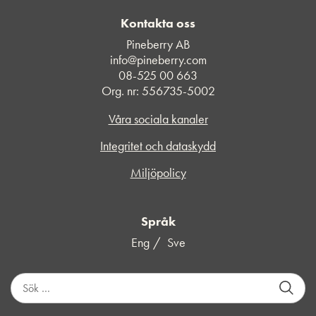
Kontakta oss
Pineberry AB
info@pineberry.com
08-525 00 663
Org. nr: 556735-5002
Våra sociala kanaler
Integritet och dataskydd
Miljöpolicy
Språk
Eng
Sve
S
ö
k