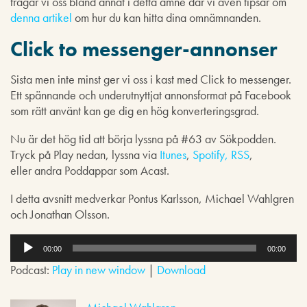
frågar vi oss bland annat i detta ämne där vi även tipsar om
denna artikel
om hur du kan hitta dina omnämnanden.
Click to messenger-annonser
Sista men inte minst ger vi oss i kast med Click to messenger.
Ett spännande och underutnyttjat annonsformat på Facebook
som rätt använt kan ge dig en hög konverteringsgrad.
Nu är det hög tid att börja lyssna på #63 av Sökpodden.
Tryck på Play nedan, lyssna via
Itunes
,
Spotify,
RSS
,
eller andra Poddappar som Acast.
I detta avsnitt medverkar Pontus Karlsson, Michael Wahlgren
och Jonathan Olsson.
L
j
00:00
00:00
u
Podcast:
Play in new window
|
Download
d
s
p