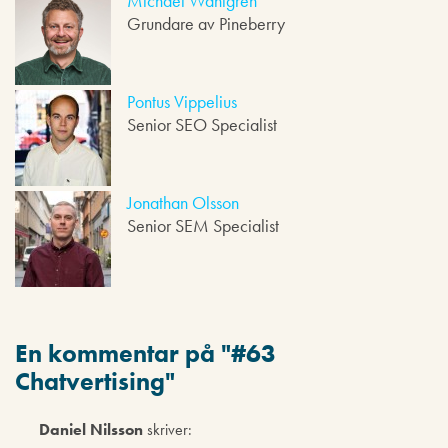
Michael Wahlgren
e
Grundare av Pineberry
l
a
r
e
Pontus Vippelius
Senior SEO Specialist
Jonathan Olsson
Senior SEM Specialist
En kommentar på "
#63
Chatvertising
"
Daniel Nilsson
skriver: