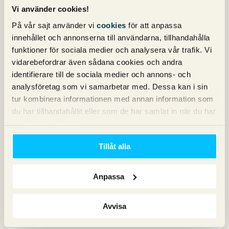
maximera min SEO.
Vi använder cookies!
På vår sajt använder vi
cookies
för att anpassa
Om ni vill göra en kort bedömning på hemsidan i helhet
innehållet och annonserna till användarna, tillhandahålla
skulle jag vara mer än tacksam
funktioner för sociala medier och analysera vår trafik. Vi
Maila mig isf så drar jag ur den ur underhålls läge.
vidarebefordrar även sådana cookies och andra
Tack för avsnitten!
identifierare till de sociala medier och annons- och
Mvh Daniel
analysföretag som vi samarbetar med. Dessa kan i sin
tur kombinera informationen med annan information som
du har tillhandahållit eller som de har samlat in när du har
Michael Wahlgren
skriver:
använt deras tjänster.
21 april 2020 kl. 21:43
Tillåt alla
Tack Daniel! Kul att du gillar våra avsnitt 🙂
Lycka till med din webshop!
Anpassa
Avvisa
Kommentarsfältet är stängt.