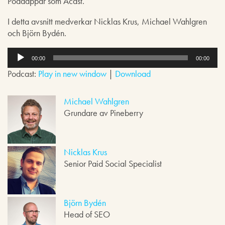
Poddappar som Acast.
I detta avsnitt medverkar Nicklas Krus, Michael Wahlgren
och Björn Bydén.
L
j
00:00
00:00
u
Podcast:
Play in new window
|
Download
d
s
p
Michael Wahlgren
e
Grundare av Pineberry
l
a
r
e
Nicklas Krus
Senior Paid Social Specialist
Björn Bydén
Head of SEO