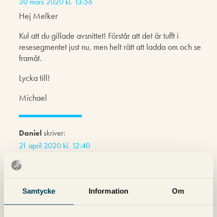
30 mars 2020 kl. 13:56
Hej Melker
Kul att du gillade avsnittet! Förstår att det är tufft i
resesegmentet just nu, men helt rätt att ladda om och se
framåt.
Lycka till!
Michael
Daniel
skriver:
21 april 2020 kl. 12:40
Fan va grymma ni är! Nu blir det lyssna hela veckan😂
Letat länge efter sånthär material, va grymt att få höra
några andra prata om sina seo kunskaper!
Samtycke
Information
Om
Jag håller precis på bygga min första webshop på helt
egen hand och har även funnit ett stort intresse för att