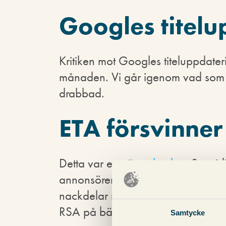
Googles titel
Kritiken mot Googles titeluppdater
månaden. Vi går igenom vad som h
drabbad.
ETA försvinner
Detta var en
väntad nyhet
. Samtidi
annonsörer behöver lära sig att a
nackdelar med RSA-annonser samt
RSA på bästa sätt.
Samtycke