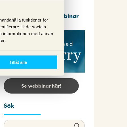
Repriser av våra webbinar
lhandahålla funktioner för
ifierare till de sociala
ra informationen med annan
er.
Tillåt alla
Se webbinar här!
Sök