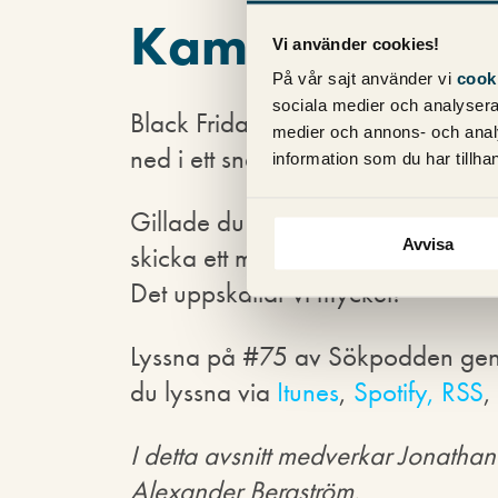
Kampanjsidor
Vi använder cookies!
På vår sajt använder vi
cook
sociala medier och analysera 
Black Friday och jul väntar runt h
medier och annons- och anal
ned i ett snack om kampanjsidor
information som du har tillhan
Gillade du dagens avsnitt av Sö
Avvisa
skicka ett mail till
sokpodden@pin
Det uppskattar vi mycket!
Lyssna på #75 av Sökpodden genom
du lyssna via
Itunes
,
Spotify,
RSS
,
I detta avsnitt medverkar Jonath
Alexander Bergström.