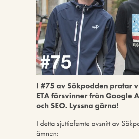
I #75 av Sökpodden pratar vi 
ETA försvinner från Google 
och SEO. Lyssna gärna!
I detta sjuttiofemte avsnitt av Sök
ämnen: