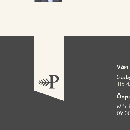
Vårt
Stads
116 4
Öppe
Månda
09:00