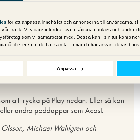
 och SEO
ies
för att anpassa innehållet och annonserna till användarna, til
vår trafik. Vi vidarebefordrar även sådana cookies och andra ident
örnet. Vad passar då bättre än att dyka
ysföretag som vi samarbetar med. Dessa kan i sin tur kombine
 och SEO?
dahållit eller som de har samlat in när du har använt deras tjänst
kpodden? Kommentera gärna nedan eller
Anpassa
eberry.com
och berätta vad du tycker.
 att trycka på Play nedan. Eller så kan
 eller andra poddappar som Acast.
an Olsson, Michael Wahlgren och