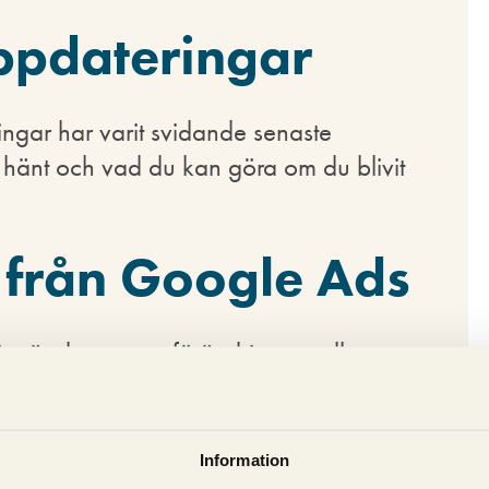
uppdateringar
ingar har varit svidande senaste
änt och vad du kan göra om du blivit
 från Google Ads
gt är det en stor förändring att alla
nvända RSA-annonser. Vi tar upp för- och
 ger konkreta tips på hur du använder
Information